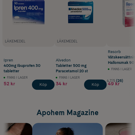
LÄKEMEDEL
LÄKEMEDEL
Resorb
Vätskeersättni
Ipren
Alvedon
Hallonsmak 90
400mg Ibuprofen 30
Tabletter 500 mg
FINNS I LAGER
tabletter
Paracetamol 20 st
FINNS I LAGER
FINNS I LAGER
4.7/5
(26)
52 kr
34 kr
49 kr
Köp
Köp
Apohem Magazine