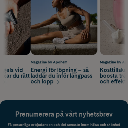
m
Magazine by Apohem
Magazine by A
 gels vid
Energi för löpning – så
Kosttillsko
axar du rätt
laddar du inför långpass
boosta trä
och lopp
och effekti
Prenumerera på vårt nyhetsbrev
Få personliga erbjudanden och det senaste inom hälsa och skönhet