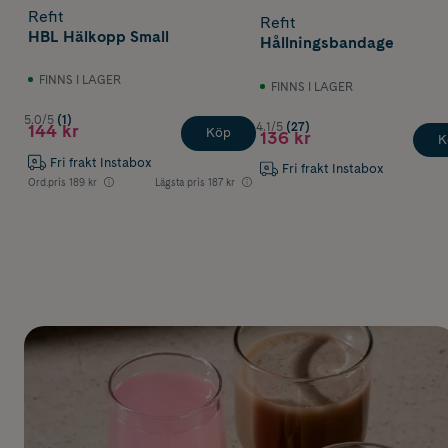
Refit
Refit
HBL Hälkopp Small
Hållningsbandage
FINNS I LAGER
FINNS I LAGER
5.0/5
(1)
4.1/5
(27)
144 kr
Köp
136 kr
K
Fri frakt Instabox
Fri frakt Instabox
Ord.pris
189 kr
Lägsta pris
187 kr