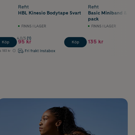
Refit
Refit
HBL Kinesio Bodytape Svart
Basic Miniband & Vä
pack
FINNS I LAGER
FINNS I LAGER
4.0/5
(1)
95 kr
135 kr
Köp
Köp
Fri frakt Instabox
s
183 kr