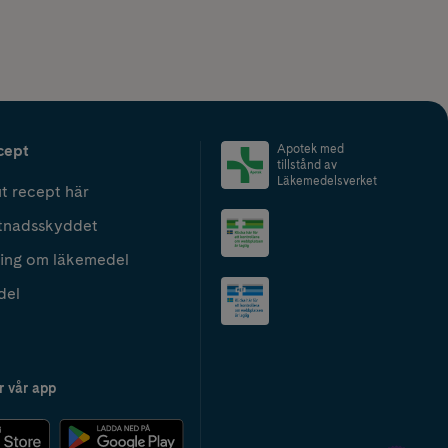
cept
Apotek med
tillstånd av
Läkemedelsverket
t recept här
tnadsskyddet
ing om läkemedel
del
r vår app