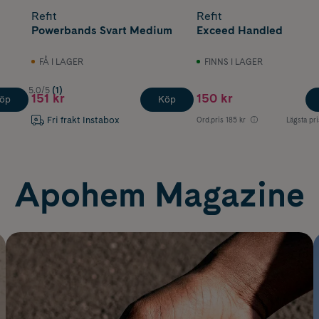
Refit
Refit
Powerbands Svart Medium
Exceed Handled
FÅ I LAGER
FINNS I LAGER
5.0/5
(1)
151 kr
150 kr
öp
Köp
Fri frakt Instabox
Ord.pris
185 kr
Lägsta pri
Apohem Magazine