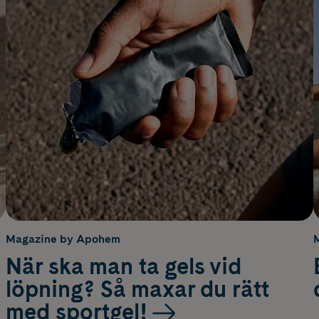
Magazine by Apohem
När ska man ta gels vid
löpning? Så maxar du rätt
med sportgel!