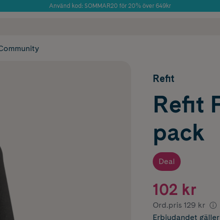
Använd kod: SOMMAR20 för 20% över 649kr
Årets Butik 2025 inom Skönhet
 frakt
✓ Rådgivning från farmaceuter & hudterapeuter
✓ Poäng på alla
Community
Refit
Refit 
pack
Deal
102 kr
Ord.pris
129 kr
Erbjudandet
gälle