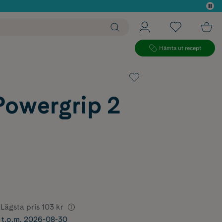
 köp*
Hämta ut recept
Powergrip 2
Lägsta pris
103 kr
r t.o.m. 2026-08-30