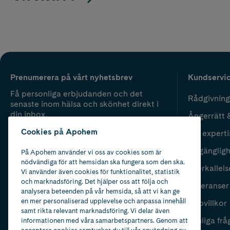
Prenumerera på vårt nyhetsbrev
Kundservi
Få personliga erbjudanden och det
Rådgivning
senaste inom hälsa och skönhet direkt i
din inbox.
Ångerrätt 
Cookies på Apohem
Vår experti
Fyll i mailadress
Skicka
Tillgänglig
På Apohem använder vi oss av cookies som är
nödvändiga för att hemsidan ska fungera som den ska.
Återkallels
Vi använder även cookies för funktionalitet, statistik
och marknadsföring. Det hjälper oss att följa och
Leveranser
analysera beteenden på vår hemsida, så att vi kan ge
en mer personaliserad upplevelse och anpassa innehåll
Köpvillkor
samt rikta relevant marknadsföring. Vi delar även
Vanliga frå
informationen med våra samarbetspartners. Genom att