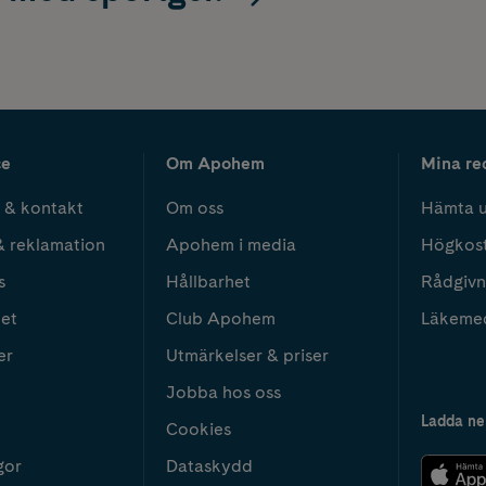
ce
Om Apohem
Mina re
 & kontakt
Om oss
Hämta u
& reklamation
Apohem i media
Högkos
s
Hållbarhet
Rådgivn
het
Club Apohem
Läkeme
er
Utmärkelser & priser
Jobba hos oss
Ladda ne
Cookies
gor
Dataskydd