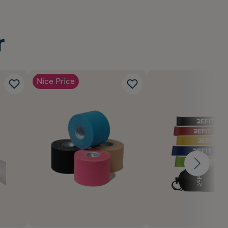
r
Nice Price