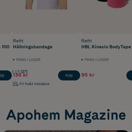
Refit
Refit
a 100
Hållningsbandage
HBL Kinesio BodyTape
FINNS I LAGER
FINNS I LAGER
4.1/5
(27)
136 kr
95 kr
öp
Köp
Fri frakt Instabox
Apohem Magazine