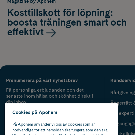
Magazine by Apohem
Kosttillskott för löpning:
boosta träningen smart och
effektivt
Prenumerera på vårt nyhetsbrev
Kundservi
Få personliga erbjudanden och det
Rådgivning
senaste inom hälsa och skönhet direkt i
din inbox.
Ångerrätt 
Cookies på Apohem
Vår experti
Fyll i mailadress
Skicka
Tillgänglig
På Apohem använder vi oss av cookies som är
nödvändiga för att hemsidan ska fungera som den ska.
Återkallels