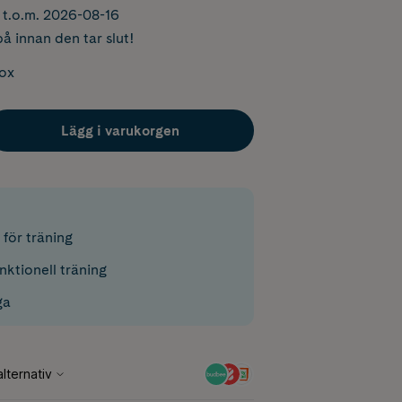
r t.o.m. 2026-08-16
å innan den tar slut!
box
Lägg i varukorgen
för träning
unktionell träning
ga