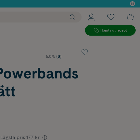
 köp*
Hämta ut recept
5.0/5
(3)
 Powerbands
ätt
Lägsta pris
177 kr