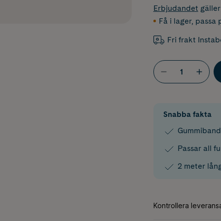
Erbjudandet
gälle
Få i lager
,
passa p
Fri frakt Insta
Snabba fakta
Gummiband 
Passar all f
2 meter lån