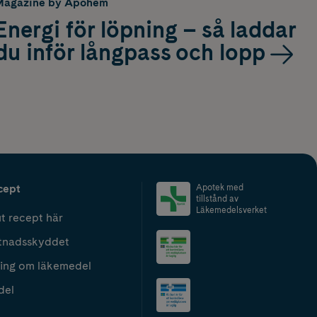
Magazine by Apohem
Energi för löpning – så laddar
du inför långpass och lopp
cept
Apotek med
tillstånd av
Läkemedelsverket
t recept här
tnadsskyddet
ing om läkemedel
del