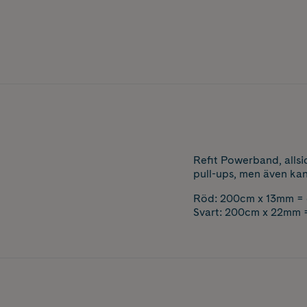
Refit Powerband, alls
pull-ups, men även kan
Röd: 200cm x 13mm = 
Svart: 200cm x 22mm =