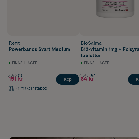
Refit
BioSalma
Powerbands Svart Medium
B12-vitamin 1mg + Folsyr
tabletter
FINNS I LAGER
FINNS I LAGER
5.0/5
(1)
4.5/5
(67)
151 kr
84 kr
Köp
K
Fri frakt Instabox