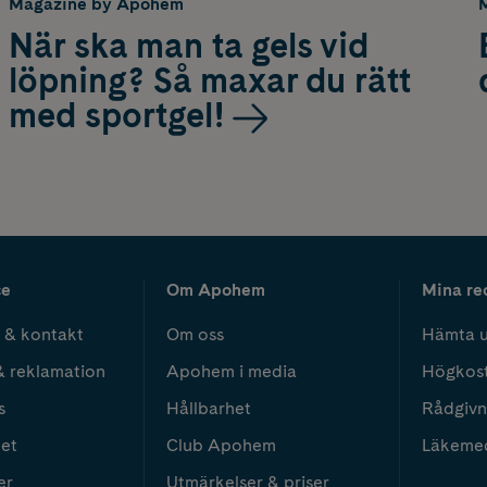
Magazine by Apohem
När ska man ta gels vid
löpning? Så maxar du rätt
med sportgel!
ce
Om Apohem
Mina re
 & kontakt
Om oss
Hämta u
& reklamation
Apohem i media
Högkos
s
Hållbarhet
Rådgivn
het
Club Apohem
Läkeme
er
Utmärkelser & priser