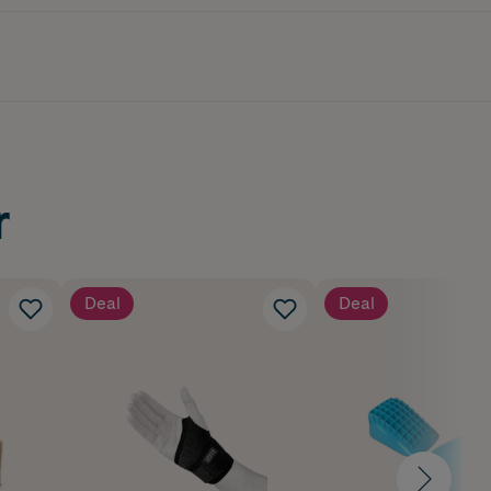
r
Deal
Deal