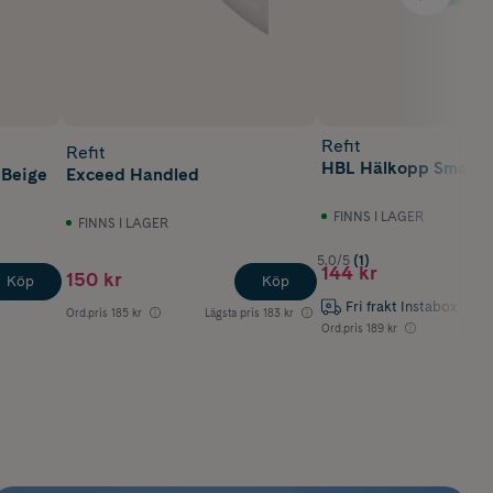
Refit
Refit
HBL Hälkopp Small
 Beige
Exceed Handled
FINNS I LAGER
FINNS I LAGER
5.0/5
(1)
144 kr
150 kr
Köp
Köp
Fri frakt Instabox
Ord.pris
185 kr
Lägsta pris
183 kr
Ord.pris
189 kr
Lägsta