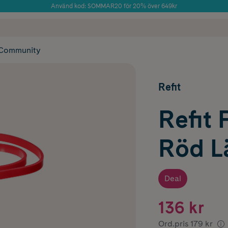
Använd kod: SOMMAR20 för 20% över 649kr
Årets Butik 2025 inom Skönhet
 frakt
✓ Rådgivning från farmaceuter & hudterapeuter
✓ Poäng på alla
Community
Refit
Refit
Röd L
Deal
136 kr
Ord.pris
179 kr