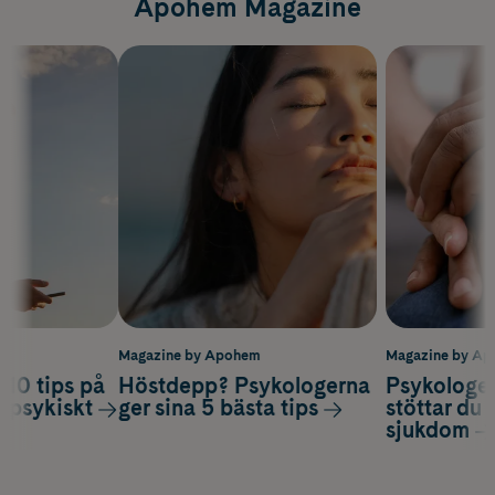
Apohem Magazine
m
Magazine by Apohem
Magazine by A
 10 tips på
Höstdepp? Psykologerna
Psykologer
a psykiskt
ger sina 5 bästa tips
stöttar du 
sjukdom