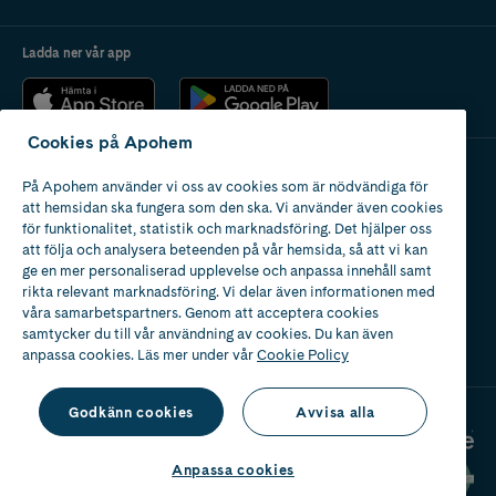
Ladda ner vår app
Cookies på Apohem
På Apohem använder vi oss av cookies som är nödvändiga för
Apotek med tillstånd
att hemsidan ska fungera som den ska. Vi använder även cookies
av Läkemedelsverket
för funktionalitet, statistik och marknadsföring. Det hjälper oss
att följa och analysera beteenden på vår hemsida, så att vi kan
ge en mer personaliserad upplevelse och anpassa innehåll samt
rikta relevant marknadsföring. Vi delar även informationen med
våra samarbetspartners. Genom att acceptera cookies
samtycker du till vår användning av cookies. Du kan även
2024
anpassa cookies. Läs mer under vår
Cookie Policy
Godkänn cookies
Avvisa alla
Anpassa cookies