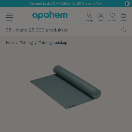
Använd kod: SOMMAR20 för 20% över 649kr
Årets Butik 2025 inom Skönhet
✓ Fri frakt
Meny
Recept
Profil
Favoriter
Kassa
✓ Rådgivning från farmaceuter & hudterapeuter
✓ Poäng på alla köp*
Hem
Träning
Träningsredskap