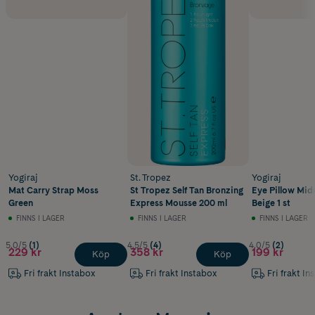
Yogiraj
St. Tropez
Yogiraj
Mat Carry Strap Moss
St Tropez Self Tan Bronzing
Eye Pillow Mid
Green
Express Mousse 200 ml
Beige 1 st
FINNS I LAGER
FINNS I LAGER
FINNS I LAGER
5.0/5
(1)
4.5/5
(4)
4.0/5
(2)
229 kr
358 kr
199 kr
Köp
Köp
Fri frakt Instabox
Fri frakt Instabox
Fri frakt In