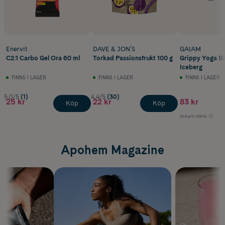
Enervit
DAVE & JON´S
GAIAM
C2:1 Carbo Gel Ora 60 ml
Torkad Passionsfrukt 100 g
Grippy Yoga Ba
Iceberg
FINNS I LAGER
FINNS I LAGER
FINNS I LAGER
5.0/5
(1)
4.4/5
(30)
25 kr
22 kr
83 kr
Köp
Köp
Ord.pris
109 kr
Apohem Magazine