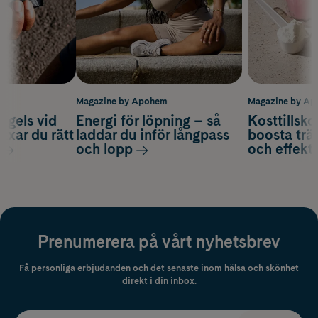
m
Magazine by Apohem
Magazine by A
 gels vid
Energi för löpning – så
Kosttillsko
axar du rätt
laddar du inför långpass
boosta trä
och lopp
och effekti
Prenumerera på vårt nyhetsbrev
Få personliga erbjudanden och det senaste inom hälsa och skönhet
direkt i din inbox.