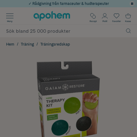
✓ Rådgivning från farmaceuter & hudterapeuter
Använd kod: SOMMAR20 för 20% över 649kr
Årets Butik 2025 inom Skönhet
✓ Fri frakt
Meny
Recept
Profil
Favoriter
Kassa
✓ Poäng på alla köp*
Hem
Träning
Träningsredskap