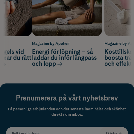
m
Magazine by Apohem
Magazine by A
 gels vid
Energi för löpning – så
Kosttillsko
axar du rätt
laddar du inför långpass
boosta trä
och lopp
och effekti
Prenumerera på vårt nyhetsbrev
Få personliga erbjudanden och det senaste inom hälsa och skönhet
direkt i din inbox.
Fyll i mailadress
Skicka