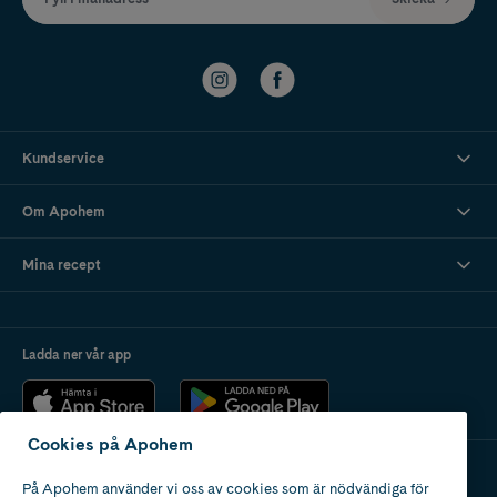
Kundservice
Om Apohem
Mina recept
Ladda ner vår app
Cookies på Apohem
På Apohem använder vi oss av cookies som är nödvändiga för
Apotek med tillstånd