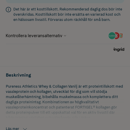
Det här är ett kosttillskott. Rekommenderad daglig dos bör inte
överskridas. Kosttillskott bör inte ersätta en varierad kost och
en hälsosam livsstil. Förvaras utom räckhåll för små barn.
Beskrivning
Pureness Athletics Whey & Collagen Vanilj är ett proteintillskott med
vassleprotein och kollagen, utvecklat för dig som vill stödja
muskelåterhämtning, bibehålla muskelmassa och komplettera ditt
dagliga proteinintag. Kombinationen av högkvalitativt
vassleproteinkoncentrat och patenterat FORTIGEL® kollagen gör
detta proteinpulver till ett uppskattat val för en aktiv livsstil där
både träning, rörlighet och välmående står i fokus.
Den krämiga vaniljsmaken gör proteinshaken enkel att använda efter
Läs mer