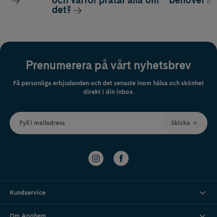
ag?
och varför pratar alla om
behöver m
det?
Prenumerera på vårt nyhetsbrev
Få personliga erbjudanden och det senaste inom hälsa och skönhet
direkt i din inbox.
Fyll i mailadress
Skicka
Kundservice
Om Apohem