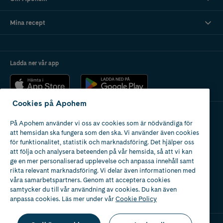
Mina recept
Ladda ner vår app
Cookies på Apohem
På Apohem använder vi oss av cookies som är nödvändiga för
Apotek med tillstånd
att hemsidan ska fungera som den ska. Vi använder även cookies
av Läkemedelsverket
för funktionalitet, statistik och marknadsföring. Det hjälper oss
att följa och analysera beteenden på vår hemsida, så att vi kan
ge en mer personaliserad upplevelse och anpassa innehåll samt
rikta relevant marknadsföring. Vi delar även informationen med
våra samarbetspartners. Genom att acceptera cookies
samtycker du till vår användning av cookies. Du kan även
2024
anpassa cookies. Läs mer under vår
Cookie Policy