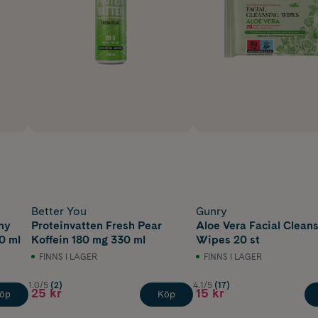
Better You
Gunry
ny
Proteinvatten Fresh Pear
Aloe Vera Facial Clean
0 ml
Koffein 180 mg 330 ml
Wipes 20 st
FINNS I LAGER
FINNS I LAGER
1.0/5
(2)
4.1/5
(17)
25 kr
15 kr
öp
Köp