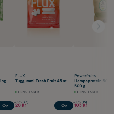
FLUX
Powerfruits
sing
Tuggummi Fresh Fruit 45 st
Hampaprotein 50 % 
500 g
FINNS I LAGER
FINNS I LAGER
4.3/5
(25)
4.2/5
(15)
20 kr
103 kr
Köp
Köp