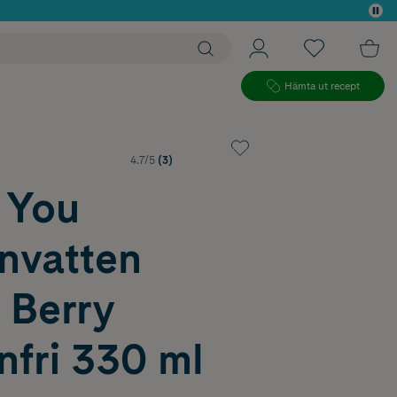
 köp*
Hämta ut recept
4.7/5
(3)
 You
nvatten
 Berry
nfri 330 ml