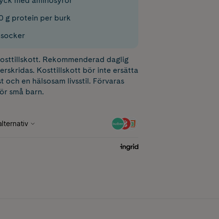
ryck med aminosyror
0 g protein per burk
t socker
 kosttillskott. Rekommenderad daglig
erskridas. Kosttillskott bör inte ersätta
t och en hälsosam livsstil. Förvaras
för små barn.