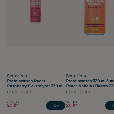
Better You
Better You
Proteinvatten Sweet
Proteinvatten 330 ml Sun
Raspberry Elektrolyter 330 ml
Peach Koffein+Elektro 33
FINNS I LAGER
FINNS I LAGER
3.0/5
(2)
1.0/5
(1)
25 kr
26 kr
Köp
K