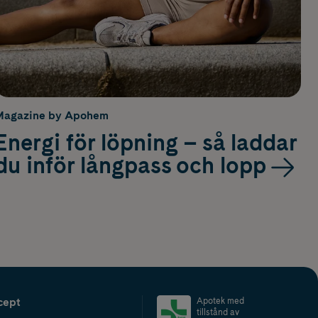
Magazine by Apohem
Energi för löpning – så laddar
du inför långpass och lopp
cept
Apotek med
tillstånd av