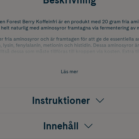
en Forest Berry Koffeinfri är en produkt med 20 gram fria am
 helt naturlig med aminosyror framtagna via fermentering av 
er fria aminosyror och är framtagen för att ge de essentiella 
in, lysin, fenylalanin, metionin och histidin. Dessa aminosyror
lltså dessa som måste tillföras till kroppen via kosten. Extra ti
in och alanin. Dessa aminosyror har olika effekter på kroppen 
nde.
Läs mer
l: Steviolglykosider från Stevia.
Instruktioner
Innehåll