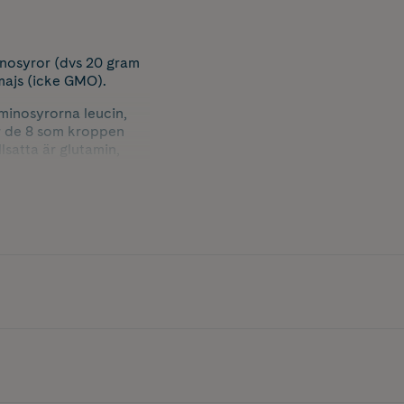
inosyror (dvs 20 gram
majs (icke GMO).
aminosyrorna leucin,
 är de 8 som kroppen
llsatta är glutamin,
och kan ge positiva