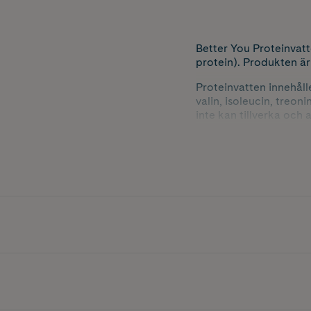
Better You Proteinvatt
protein). Produkten är
Proteinvatten innehåll
valin, isoleucin, treon
inte kan tillverka och a
glycin, taurin, citrull
effekter för hårt träna
Innehåller sötningsmede