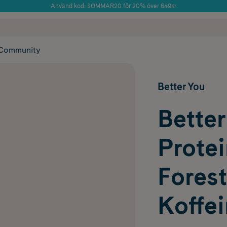
Använd kod: SOMMAR20 för 20% över 649kr
Årets Butik 2025 inom Skönhet
 frakt
✓ Rådgivning från farmaceuter & hudterapeuter
✓ Poäng på alla
Community
Better You
Better
Protei
Forest
Koffei