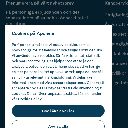
Prenumerera på vårt nyhetsbrev
Kundservi
Få personliga erbjudanden och det
Rådgivning
senaste inom hälsa och skönhet direkt i
din inbox.
Ångerrätt 
Cookies på Apohem
Vår experti
Fyll i mailadress
Skicka
Tillgänglig
På Apohem använder vi oss av cookies som är
nödvändiga för att hemsidan ska fungera som den ska.
Återkallels
Vi använder även cookies för funktionalitet, statistik
och marknadsföring. Det hjälper oss att följa och
Leveranser
analysera beteenden på vår hemsida, så att vi kan ge
en mer personaliserad upplevelse och anpassa innehåll
Köpvillkor
samt rikta relevant marknadsföring. Vi delar även
Vanliga frå
informationen med våra samarbetspartners. Genom att
acceptera cookies samtycker du till vår användning av
cookies. Du kan även anpassa cookies. Läs mer under
vår
Cookie Policy
Godkänn cookies
Avvisa alla