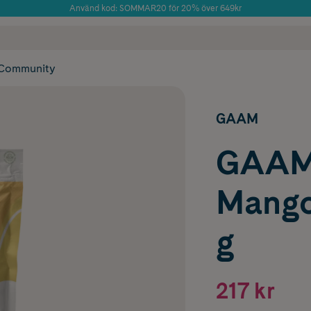
Använd kod: SOMMAR20 för 20% över 649kr
Årets Butik 2025 inom Skönhet
 frakt
✓ Rådgivning från farmaceuter & hudterapeuter
✓ Poäng på alla
Community
GAAM
GAAM
Mango
g
217 kr