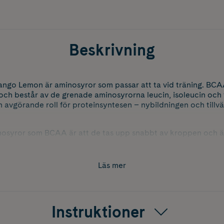
Beskrivning
o Lemon är aminosyror som passar att ta vid träning. BCAA
ch består av de grenade aminosyrorna leucin, isoleucin och v
 en avgörande roll för proteinsyntesen – nybildningen och till
osyror som BCAA är att de tas upp snabbt av kroppen och är d
GAAM BCAA perfekt att använda före, under eller efter tränin
terhämtningen. Dessutom är den en utmärkt törstsläckare mit
Läs mer
som kan passa vid styrketräning eller perioder av kaloriunder
.
Instruktioner