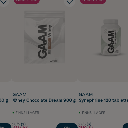
GAAM
GAAM
00 g
Whey Chocolate Dream 900 g
Synephrine 120 tablett
FINNS I LAGER
FINNS I LAGER
3.0/5
(2)
3.7/5
(3)
307 kr
104 kr
öp
Köp