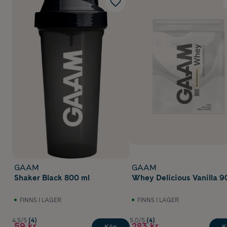
GAAM
GAAM
Shaker Black 800 ml
Whey Delicious Vanilla 9
FINNS I LAGER
FINNS I LAGER
4.5/5
(4)
5.0/5
(4)
59 kr
283 kr
Köp
K