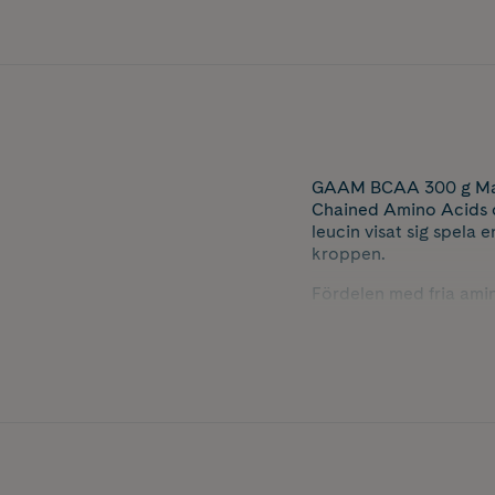
GAAM BCAA 300 g Mang
Chained Amino Acids o
leucin visat sig spela
kroppen.
Fördelen med fria amin
dina muskler. Det gör 
proteinsyntesen och å
dina vilodagar.
Med tillsatt glutamin 
behöver det som mest