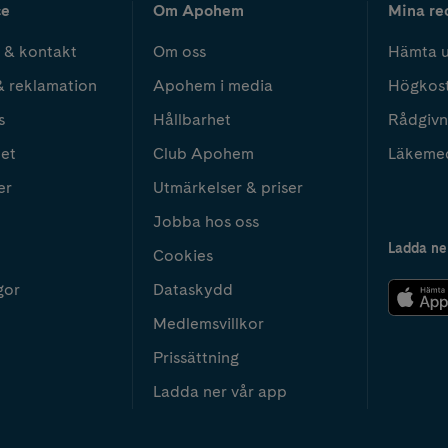
ce
Om Apohem
Mina re
 & kontakt
Om oss
Hämta u
& reklamation
Apohem i media
Högkos
s
Hållbarhet
Rådgivn
het
Club Apohem
Läkeme
er
Utmärkelser & priser
Jobba hos oss
Ladda ne
Cookies
gor
Dataskydd
Medlemsvillkor
Prissättning
Ladda ner vår app