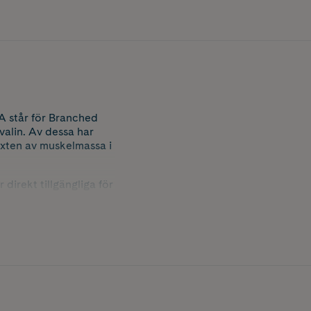
 står för Branched
alin. Av dessa har
växten av muskelmassa i
irekt tillgängliga för
g för att maximera
t på dagen eller på
skott när kroppen