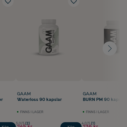
GAAM
GAAM
er
Waterloss 90 kapslar
BURN PM 90 kapslar
FINNS I LAGER
FINNS I LAGER
5.0/5
(2)
4.0/5
(1)
245 kr
236 kr
Köp
Köp