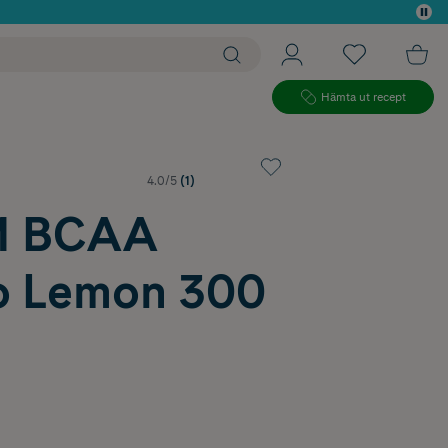
 köp*
Hämta ut recept
4.0/5
(1)
 BCAA
 Lemon 300