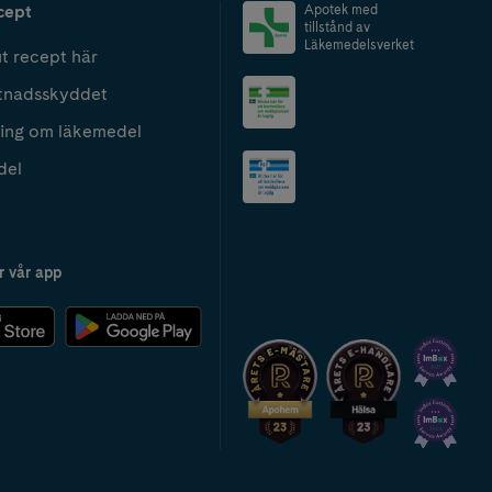
cept
Apotek med
tillstånd av
Läkemedelsverket
t recept här
tnadsskyddet
ing om läkemedel
del
r vår app
2024