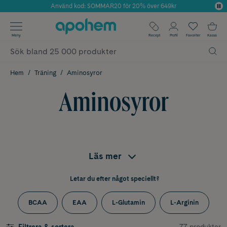
Använd kod: SOMMAR20 för 20% över 649kr
Årets Butik 2025 inom Skönhet
✓ Fri frakt
Meny
Recept
Profil
Favoriter
Kassa
✓ Rådgivning från farmaceuter & hudterapeuter
✓ Poäng på alla köp*
Hem
Träning
Aminosyror
Aminosyror
Läs mer
Letar du efter något speciellt?
BCAA
EAA
L-Glutamin
L-Arginin
77 produkter