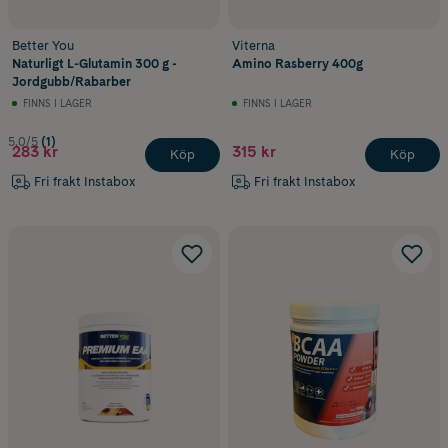
Better You
Viterna
Naturligt L-Glutamin 300 g -
Amino Rasberry 400g
Jordgubb/Rabarber
FINNS I LAGER
FINNS I LAGER
5.0/5
(1)
283 kr
315 kr
Köp
Köp
Fri frakt Instabox
Fri frakt Instabox