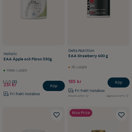
Delta Nutrition
Holistic
EAA Strawberry 400 g
EAA Äpple och Päron 330g
FÅ I LAGER
FINNS I LAGER
185 kr
3.0/5
(2)
Köp
231 kr
Köp
Fri frakt Instabox
Fri frakt Instabox
Ord.pris
229 kr
Lägsta pris
227 kr
Nice Price