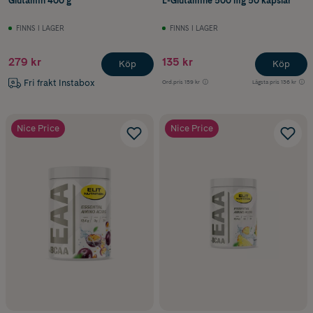
Glutamin 400 g
L-Glutamine 500 mg 50 kapslar
FINNS I LAGER
FINNS I LAGER
279 kr
135 kr
Köp
Köp
Fri frakt Instabox
Ord.pris
159 kr
Lägsta pris
136 kr
Nice Price
Nice Price