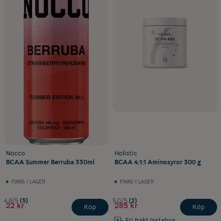
Nocco
Holistic
BCAA Summer Berruba 330ml
BCAA 4:1:1 Aminosyror 300 g
FINNS I LAGER
FINNS I LAGER
4.6/5
(5)
5.0/5
(2)
22 kr
285 kr
Köp
Köp
Fri frakt Instabox