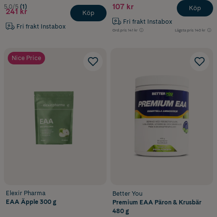
107 kr
5.0/5
(1)
Köp
241 kr
Köp
Fri frakt Instabox
Fri frakt Instabox
Ord.pris
141 kr
Lägsta pris
140 kr
Nice Price
Elexir Pharma
Better You
EAA Äpple 300 g
Premium EAA Päron & Krusbär
480 g