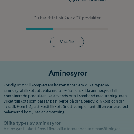
Du har tittat på 24 av 77 produkter
Visa fler
Aminosyror
För dig som vill komplettera kosten finns flera olika typer av
aminosyratillskott att välja mellan – från enskilda aminosyror till
kombinerade produkter. De används ofta i samband med träning, men
vilket tillskott som passar bäst beror på dina behov, din kost och din
livsstil. Kom ihåg att kosttillskott är ett komplement till en varierad och
balanserad kost, inte en ersättning.
Olika typer av aminosyror
Aminosyratillskott finns i flera olika former och sammansättningar.