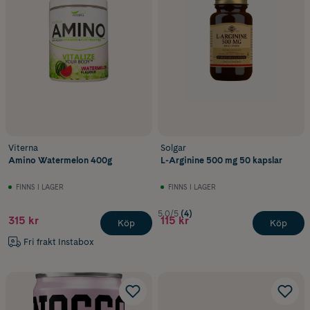
Viterna
Solgar
Amino Watermelon 400g
L-Arginine 500 mg 50 kapslar
FINNS I LAGER
FINNS I LAGER
5.0/5
(4)
315 kr
115 kr
Köp
Köp
Fri frakt Instabox