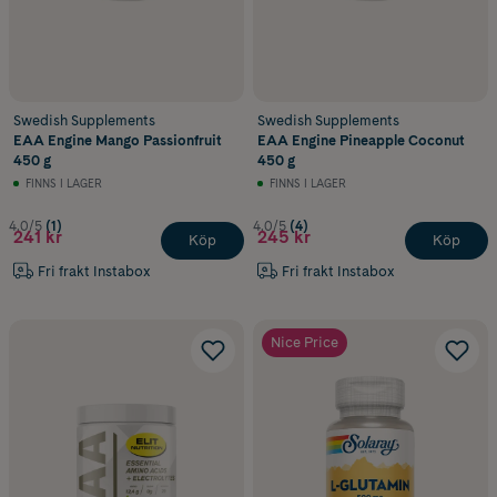
Swedish Supplements
Swedish Supplements
EAA Engine Mango Passionfruit
EAA Engine Pineapple Coconut
450 g
450 g
FINNS I LAGER
FINNS I LAGER
4.0/5
(1)
4.0/5
(4)
241 kr
245 kr
Köp
Köp
Fri frakt Instabox
Fri frakt Instabox
Nice Price