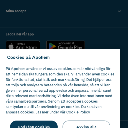
Vad är aminosyror?
Mina recept
Behöver man ta aminosyror som kosttillskott?
Ladda ner vår app
När används aminosyror?
Cookies på Apohem
På Apohem använder vi oss av cookies som är nödvändiga för
Apotek med tillstånd
att hemsidan ska fungera som den ska. Vi använder även cookies
av Läkemedelsverket
för funktionalitet, statistik och marknadsföring. Det hjälper oss
att följa och analysera beteenden på vår hemsida, så att vi kan
ge en mer personaliserad upplevelse och anpassa innehåll samt
rikta relevant marknadsföring. Vi delar även informationen med
våra samarbetspartners. Genom att acceptera cookies
samtycker du till vår användning av cookies. Du kan även
2024
anpassa cookies. Läs mer under vår
Cookie Policy
Godkänn cookies
Avvisa alla