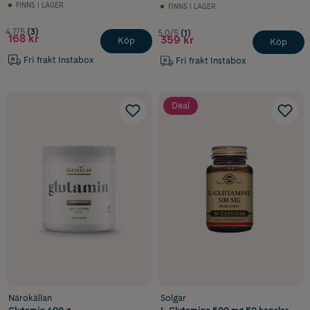
FINNS I LAGER
FINNS I LAGER
4.7/5
(3)
5.0/5
(1)
168 kr
359 kr
Köp
Köp
Fri frakt Instabox
Fri frakt Instabox
Deal
Närokällan
Solgar