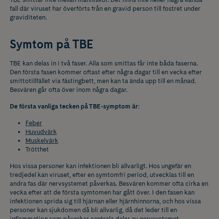
fall där viruset har överförts från en gravid person till fostret under
graviditeten.
Symtom på TBE
TBE kan delas in i två faser. Alla som smittas får inte båda faserna.
Den första fasen kommer oftast efter några dagar till en vecka efter
smittotillfället via fästingbett, men kan ta ända upp till en månad.
Besvären går ofta över inom några dagar.
De första vanliga tecken på TBE-symptom är:
Feber
Huvudvärk
Muskelvärk
Trötthet
Hos vissa personer kan infektionen bli allvarligt. Hos ungefär en
tredjedel kan viruset, efter en symtomfri period, utvecklas till en
andra fas där nervsystemet påverkas. Besvären kommer ofta cirka en
vecka efter att de första symtomen har gått över. I den fasen kan
infektionen sprida sig till hjärnan eller hjärnhinnorna, och hos vissa
personer kan sjukdomen då bli allvarlig, då det leder till en
inflammation som påverkar centrala delar av nervsystemet.