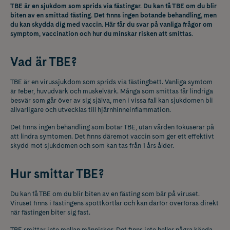
TBE är en sjukdom som sprids via fästingar. Du kan få TBE om du blir
biten av en smittad fästing. Det finns ingen botande behandling, men
du kan skydda dig med vaccin. Här får du svar på vanliga frågor om
symptom, vaccination och hur du minskar risken att smittas.
Vad är TBE?
TBE är en virussjukdom som sprids via fästingbett. Vanliga symtom
är feber, huvudvärk och muskelvärk. Många som smittas får lindriga
besvär som går över av sig själva, men i vissa fall kan sjukdomen bli
allvarligare och utvecklas till hjärnhinneinflammation.
Det finns ingen behandling som botar TBE, utan vården fokuserar på
att lindra symtomen. Det finns däremot vaccin som ger ett effektivt
skydd mot sjukdomen och som kan tas från 1 års ålder.
Hur smittar TBE?
Du kan få TBE om du blir biten av en fästing som bär på viruset.
Viruset finns i fästingens spottkörtlar och kan därför överföras direkt
när fästingen biter sig fast.
TBE smittar inte mellan människor. Det finns inte heller några kända