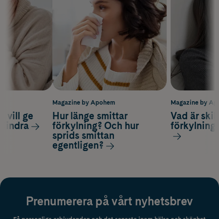
m
Magazine by Apohem
Magazine by A
 vill ge
Hur länge smittar
Vad är ski
 lindra
förkylning? Och hur
förkylning
sprids smittan
egentligen?
Prenumerera på vårt nyhetsbrev