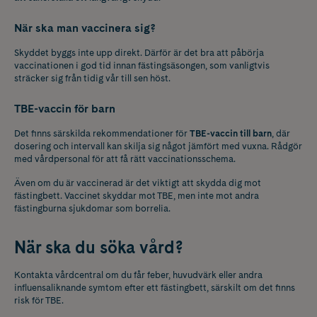
När ska man vaccinera sig?
Skyddet byggs inte upp direkt. Därför är det bra att påbörja
vaccinationen i god tid innan fästingsäsongen, som vanligtvis
sträcker sig från tidig vår till sen höst.
TBE-vaccin för barn
Det finns särskilda rekommendationer för
TBE-vaccin till barn
, där
dosering och intervall kan skilja sig något jämfört med vuxna. Rådgör
med vårdpersonal för att få rätt vaccinationsschema.
Även om du är vaccinerad är det viktigt att skydda dig mot
fästingbett. Vaccinet skyddar mot TBE, men inte mot andra
fästingburna sjukdomar som borrelia.
När ska du söka vård?
Kontakta vårdcentral om du får feber, huvudvärk eller andra
influensaliknande symtom efter ett fästingbett, särskilt om det finns
risk för TBE.