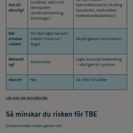
(svullnad, värk) och
Kan bli
hjärninflammation (kraftig
nervsystem
allvarlig?
huvudvärk, nackstelhet,
(ansiktsförlamning,
medvetandepåverkan)
domningar)
När
Om fästingen tas bort
minskar
snabbt (inom ca 1
Skydd genom vaccination
risken?
dygn)
Behandli
Ingen botande behandling
Antibiotika
ng?
– vård ges för symtom
Vaccin?
Nej
Ja, från 1 års ålder
Läs mer om borrelia här.
Så minskar du risken för TBE
Du kan minska risken genom att: