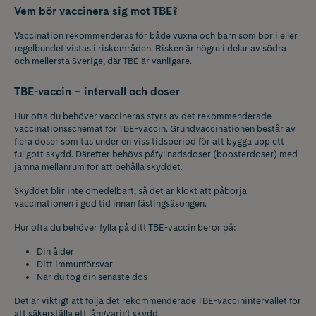
Vem bör vaccinera sig mot TBE?
Vaccination rekommenderas för både vuxna och barn som bor i eller
regelbundet vistas i riskområden. Risken är högre i delar av södra
och mellersta Sverige, där TBE är vanligare.
TBE-vaccin – intervall och doser
Hur ofta du behöver vaccineras styrs av det rekommenderade
vaccinationsschemat för TBE-vaccin. Grundvaccinationen består av
flera doser som tas under en viss tidsperiod för att bygga upp ett
fullgott skydd. Därefter behövs påfyllnadsdoser (boosterdoser) med
jämna mellanrum för att behålla skyddet.
Skyddet blir inte omedelbart, så det är klokt att påbörja
vaccinationen i god tid innan fästingsäsongen.
Hur ofta du behöver fylla på ditt TBE-vaccin beror på:
Din ålder
Ditt immunförsvar
När du tog din senaste dos
Det är viktigt att följa det rekommenderade
TBE-vaccinintervallet
för
att säkerställa ett långvarigt skydd.