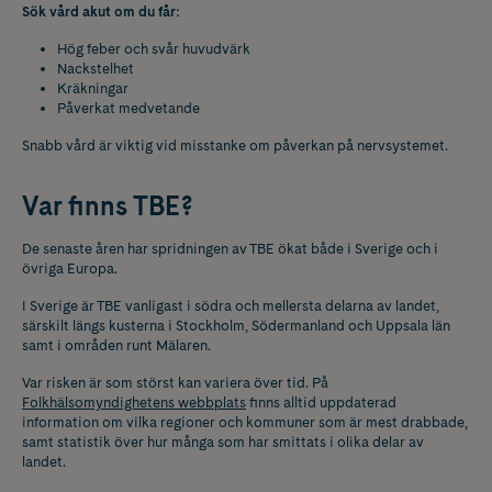
Sök vård akut om du får:
Hög feber och svår huvudvärk
Nackstelhet
Kräkningar
Påverkat medvetande
Snabb vård är viktig vid misstanke om påverkan på nervsystemet.
Var finns TBE?
De senaste åren har spridningen av TBE ökat både i Sverige och i
övriga Europa.
I Sverige är TBE vanligast i södra och mellersta delarna av landet,
särskilt längs kusterna i Stockholm, Södermanland och Uppsala län
samt i områden runt Mälaren.
Var risken är som störst kan variera över tid. På
Folkhälsomyndighetens webbplats
finns alltid uppdaterad
information om vilka regioner och kommuner som är mest drabbade,
samt statistik över hur många som har smittats i olika delar av
landet.