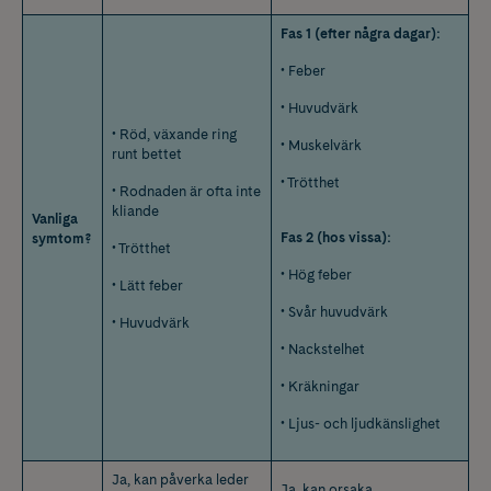
Fas 1 (efter några dagar):
• Feber
• Huvudvärk
• Röd, växande ring
• Muskelvärk
runt bettet
• Trötthet
• Rodnaden är ofta inte
kliande
Vanliga
Fas 2 (hos vissa):
symtom?
• Trötthet
• Hög feber
• Lätt feber
• Svår huvudvärk
• Huvudvärk
• Nackstelhet
• Kräkningar
• Ljus- och ljudkänslighet
Ja, kan påverka leder
Ja, kan orsaka