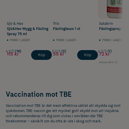
Sjö & Hav
Trix
Salubrin
Sjö&Hav Mygg & Fästing
Fästinglasso 1 st
Fästingspray 100
Spray 75 ml
FINNS I LAGER
FINNS I LAGER
FINNS I LAGER
4.6/5
(16)
5.0/5
(2)
4.0/5
(1)
115 kr
55 kr
72 kr
Köp
Köp
Ord.pris
95 kr
Vaccination mot TBE
Vaccination mot TBE är det mest effektiva sättet att skydda sig mot
sjukdomen. TBE-vaccin ger ett mycket gott skydd mot att insjukna
och rekommenderas till dig som vistas i områden där TBE
förekommer – särskilt om du ofta är ute i skog och mark.