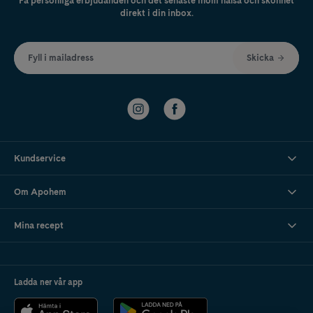
Få personliga erbjudanden och det senaste inom hälsa och skönhet
direkt i din inbox.
Fyll i mailadress
Skicka
Kundservice
Om Apohem
Mina recept
Ladda ner vår app