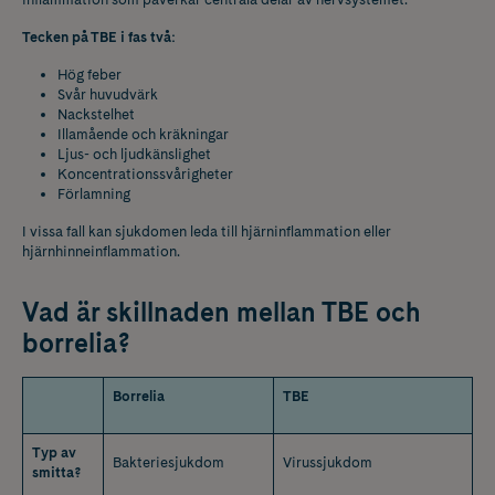
Tecken på TBE i fas två:
Hög feber
Svår huvudvärk
Nackstelhet
Illamående och kräkningar
Ljus- och ljudkänslighet
Koncentrationssvårigheter
Förlamning
I vissa fall kan sjukdomen leda till hjärninflammation eller
hjärnhinneinflammation.
Vad är skillnaden mellan TBE och
borrelia?
Borrelia
TBE
Typ av
Bakteriesjukdom
Virussjukdom
smitta?