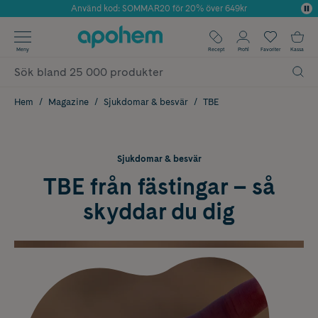
Använd kod: SOMMAR20 för 20% över 649kr
Årets Butik 2025 inom Skönhet
✓ Fri frakt
Meny
Recept
Profil
Favoriter
Kassa
✓ Rådgivning från farmaceuter & hudterapeuter
✓ Poäng på alla köp*
Hem
Magazine
Sjukdomar & besvär
TBE
Sjukdomar & besvär
TBE från fästingar – så
skyddar du dig