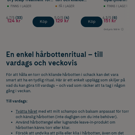
& Känslig Hårbotten
hårbotten 150 ml
FINNS I LAGER
FÅ I LAGER
FINNS I LAGER
150 ml
4.7/5
(33)
5.0/5
(4)
4.3/5
(6)
124 kr
129 kr
151 kr
Köp
Köp
Ord.pris
189 kr
En enkel hårbottenritual – till
vardags och veckovis
För att hålla en torr och kliande hårbotten i schack kan det vara
smart att ha en tydlig ritual. Här är ett enkelt upplägg som skiljer på
vad du kan göra till vardags – och vad som räcker att ta tag i någon
gång i veckan.
Till vardags:
Tvätta håret
med ett milt schampo och balsam anpassat för torr
och känslig hårbotten (inte dagligen om du inte behöver).
Använd hårbottengel eller lugnande leave‑in‑produkt om
hårbotten känns torr eller kliar.
Försök att undvika att pilla eller klia i hårbotten, även om det