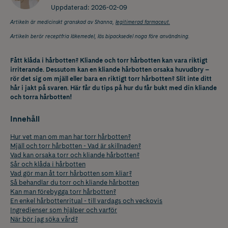
Uppdaterad:
2026-02-09
Artikeln är medicinskt granskad av Shanna,
legitimerad farmaceut.
Artikeln berör receptfria läkemedel, läs bipacksedel noga före användning.
Fått klåda i hårbotten? Kliande och torr hårbotten kan vara riktigt
irriterande. Dessutom kan en kliande hårbotten orsaka huvudbry –
rör det sig om mjäll eller bara en riktigt torr hårbotten? Slit inte ditt
hår i jakt på svaren. Här får du tips på hur du får bukt med din kliande
och torra hårbotten!
Innehåll
Hur vet man om man har torr hårbotten?
Mjäll och torr hårbotten - Vad är skillnaden?
Vad kan orsaka torr och kliande hårbotten?
Sår och klåda i hårbotten
Vad gör man åt torr hårbotten som kliar?
Så behandlar du torr och kliande hårbotten
Kan man förebygga torr hårbotten?
En enkel hårbottenritual - till vardags och veckovis
Ingredienser som hjälper och varför
När bör jag söka vård?