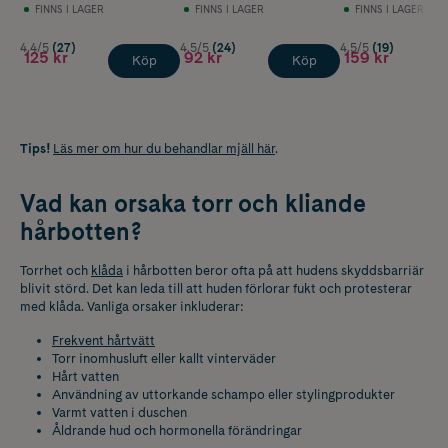
Mjäll 200 ml
Hår 200 ml
FINNS I LAGER
FINNS I LAGER
FINNS I LAGER
4.4/5
(27)
4.5/5
(24)
4.5/5
(19)
125 kr
92 kr
159 kr
Köp
Köp
Tips!
Läs mer om hur du behandlar mjäll här
.
Vad kan orsaka torr och kliande
hårbotten?
Torrhet och
klåda
i hårbotten beror ofta på att hudens skyddsbarriär
blivit störd. Det kan leda till att huden förlorar fukt och protesterar
med klåda. Vanliga orsaker inkluderar:
Frekvent hårtvätt
Torr inomhusluft eller kallt vinterväder
Hårt vatten
Användning av uttorkande schampo eller stylingprodukter
Varmt vatten i duschen
Åldrande hud och hormonella förändringar