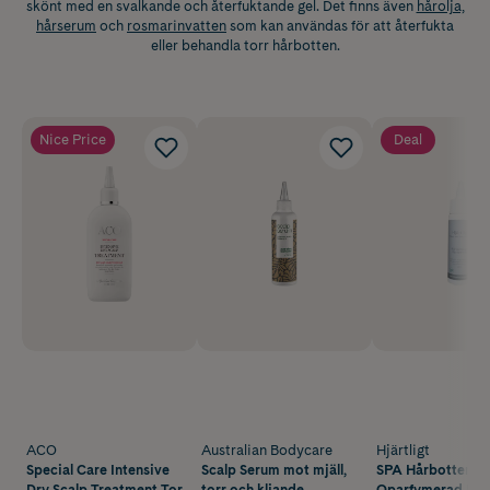
skönt med en svalkande och återfuktande gel. Det finns även
hårolja,
hårserum
och
rosmarinvatten
som kan användas för att återfukta
eller behandla torr hårbotten.
Nice Price
Deal
ACO
Australian Bodycare
Hjärtligt
Special Care Intensive
Scalp Serum mot mjäll,
SPA Hårbottenge
Dry Scalp Treatment Torr
torr och kliande
Oparfymerad 50 