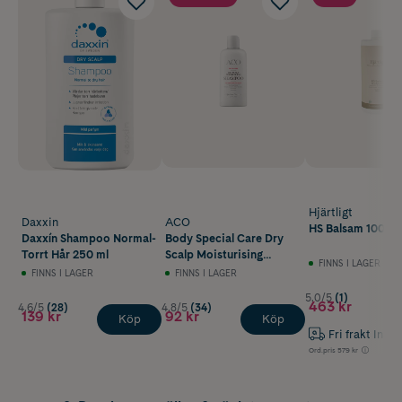
Hjärtligt
Daxxin
ACO
HS Balsam 1000 m
Daxxín Shampoo Normal-
Body Special Care Dry
Torrt Hår 250 ml
Scalp Moisturising
FINNS I LAGER
Shampoo Torr & Känslig
FINNS I LAGER
FINNS I LAGER
Hårbotten 200 ml
5.0/5
(1)
463 kr
4.6/5
(28)
4.8/5
(34)
139 kr
92 kr
Köp
Köp
Fri frakt Inst
Ord.pris
579 kr