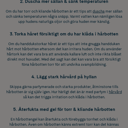
2. Duscha mer sällan & sänk temperaturen
Om du har torr och kliande hårbotten är ett tips att
duscha
mer sällan
och sänka temperaturen några snäpp. Varmt vatten kan nämligen lösa
upp hudens naturliga oljor och göra huden mer känslig.
3. Torka håret försiktigt om du har klåda i hårbotten
Om du handdukstorkar håret är ett tips att inte gnugga handduken
hårt mot hårbotten eftersom det kan irritera huden. Om du använder
hårtork kan det vara bra att använda kallare luft och inte rikta blåset
direkt mot huvudet. Med det sagt kan det kan vara bra att försiktigt
föna hårbotten torr för att undvika svampbildning.
4. Lägg stark hårvård på hyllan
Skippa gärna parfymerade och starka produkter, åtminstone tills
hårbotten är sig själv igen. Hur härligt det än är med parfym i
hårvård
så kan det trigga irritation och klåda i hårbotten.
5. Återfukta med gel för torr & kliande hårbotten
En hårbottengel kan återfukta och förebygga torrhet och klåda i
hårbotten. Även om hårbotten känns extremt torr kan det kännas