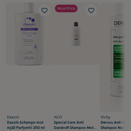
Nice Price
Daxxin
ACO
Vichy
Daxxín Schampo mot
Special Care Anti
Dercos Anti-Dand
mjäll Parfymfri 250 ml
Dandruff Shampoo Mot
Shampoo Normalt