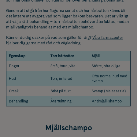
som har olika orsaker och därför behöver behandlas på olika sätt.
Genom att utgå från hur flagorna ser ut och hur hårbotten känns blir
det lättare att avgöra vad som ligger bakom besvären. Det är viktigt
att välja rätt behandling – torr hårbotten behöver återfuktas, medan
mjäll vanligtvis behandlas med ett
mjällschampo
.
Känner du dig osäker på vad som gäller för dig?
Våra farmaceuter
hjälper dig gärna med råd och vägledning
.
Egenskap
Torr hårbotten
Mjäll
Flagor
Små, torra, vita
Större, ofta oljiga
Ofta normal hud med
Hud
Torr, irriterad
svamp
Orsak
Brist på fukt
Svamp (Malassezia)
Behandling
Återfuktning
Antimjäll-shampo
Mjällschampo