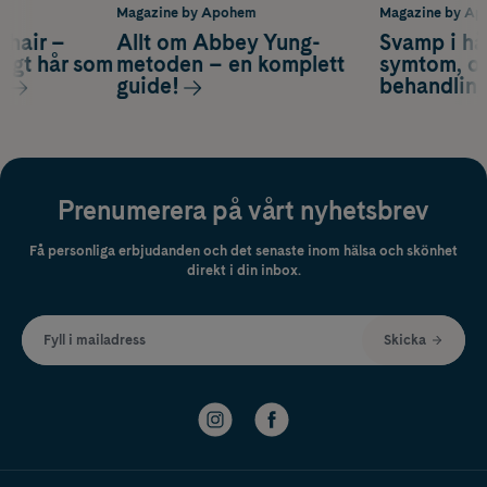
m
Magazine by Apohem
Magazine by A
s hair –
Allt om Abbey Yung-
Svamp i hå
nsigt hår som
metoden – en komplett
symtom, or
s
guide!
behandlin
Prenumerera på vårt nyhetsbrev
Få personliga erbjudanden och det senaste inom hälsa och skönhet
direkt i din inbox.
Fyll i mailadress
Skicka