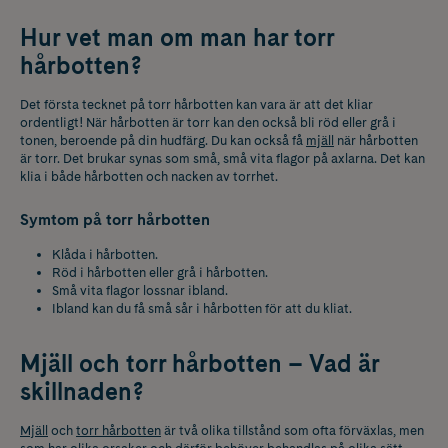
Hur vet man om man har torr
hårbotten?
Det första tecknet på torr hårbotten kan vara är att det kliar
ordentligt! När hårbotten är torr kan den också bli röd eller grå i
tonen, beroende på din hudfärg. Du kan också få
mjäll
när hårbotten
är torr. Det brukar synas som små, små vita flagor på axlarna. Det kan
klia i både hårbotten och nacken av torrhet.
Symtom på torr hårbotten
Klåda i hårbotten.
Röd i hårbotten eller grå i hårbotten.
Små vita flagor lossnar ibland.
Ibland kan du få små sår i hårbotten för att du kliat.
Mjäll och torr hårbotten – Vad är
skillnaden?
Mjäll
och
torr hårbotten
är två olika tillstånd som ofta förväxlas, men