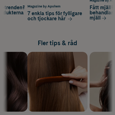
m
Magazine by A
lp-trenden?
Fått mjäll?
Magazine by Apohem
rodukterna
behandlar 
7 enkla tips för fylligare
mjäll
och tjockare hår
Fler tips & råd