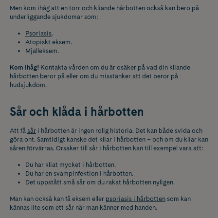
Men kom ihåg att en torr och kliande hårbotten också kan bero på
underliggande sjukdomar som:
Psoriasis
.
Atopiskt
eksem
.
Mjälleksem.
Kom ihåg!
Kontakta vården om du är osäker på vad din kliande
hårbotten beror på eller om du misstänker att det beror på
hudsjukdom.
Sår och klåda i hårbotten
Att få
sår
i hårbotten är ingen rolig historia. Det kan både svida och
göra ont. Samtidigt kanske det kliar i hårbotten – och om du kliar kan
såren förvärras.
Orsaker till sår i hårbotten kan till exempel vara att:
Du har kliat mycket i hårbotten.
Du har en svampinfektion i hårbotten.
Det uppstått små sår om du rakat hårbotten nyligen.
Man kan också kan få eksem eller
psoriasis i hårbotten
som kan
kännas lite som ett sår när man känner med handen.