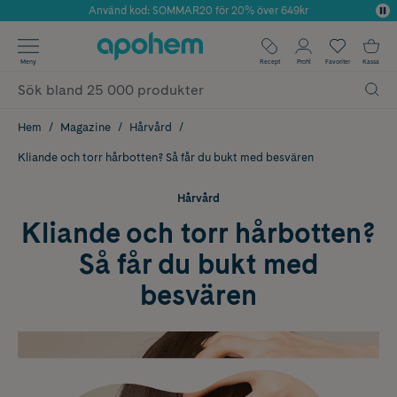
Använd kod: SOMMAR20 för 20% över 649kr
Årets Butik 2025 inom Skönhet
✓ Fri frakt
Meny
Recept
Profil
Favoriter
Kassa
✓ Rådgivning från farmaceuter & hudterapeuter
✓ Poäng på alla köp*
Hem
Magazine
Hårvård
Kliande och torr hårbotten? Så får du bukt med besvären
Hårvård
Kliande och torr hårbotten?
Så får du bukt med
besvären