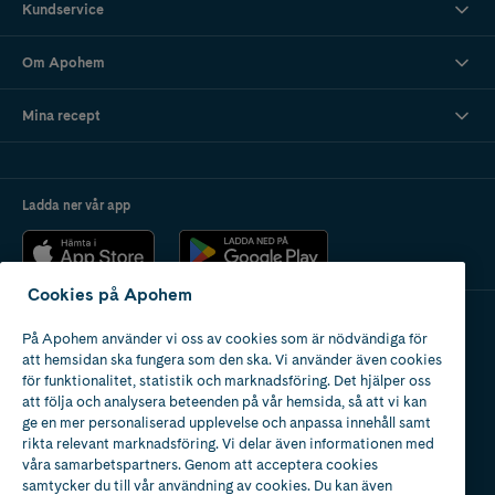
Kundservice
Om Apohem
Mina recept
Ladda ner vår app
Cookies på Apohem
På Apohem använder vi oss av cookies som är nödvändiga för
Apotek med tillstånd
att hemsidan ska fungera som den ska. Vi använder även cookies
av Läkemedelsverket
för funktionalitet, statistik och marknadsföring. Det hjälper oss
att följa och analysera beteenden på vår hemsida, så att vi kan
ge en mer personaliserad upplevelse och anpassa innehåll samt
rikta relevant marknadsföring. Vi delar även informationen med
våra samarbetspartners. Genom att acceptera cookies
samtycker du till vår användning av cookies. Du kan även
2024