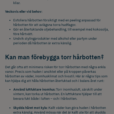
kliar.
Veckovis eller vid behov:
Exfoliera hårbotten försiktigt med en peeling anpassad för
hårbotten för att avlägsna torra hudflagor.
Gör en återfuktande oljebehandling, till exempel med kokosolja,
före hårtvätt.
Undvik stylingprodukter med alkohol eller parfym under
perioden då hårbotten är extra känslig.
Kan man förebygga torr hårbotten?
Det går ofta att minimera risken för torr hårbotten med några enkla
vanor. Precis som huden i ansiktet eller på kroppen påverkas
hårbotten av väder, inomhusklimat och livsstil. Här är några tips som
kan hjälpa dig att hålla hårbotten återfuktad och i balans året runt:
Använd luftfuktare inomhus:
Torr inomhusluft, särskilt under
vintern, kan torka ut hårbotten. En luftfuktare hjälper till att
bevara fukt både i luften – och i hårbotten.
Skydda håret mot kyla:
Kallt väder kan göra huden i hårbotten
extra känslig. Använd mössa när det är kallt ute för att skydda