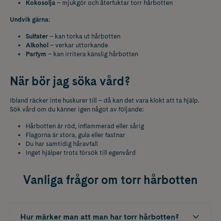
Kokosolja
– mjukgör och återfuktar torr hårbotten
Undvik gärna:
Sulfater
– kan torka ut hårbotten
Alkohol
– verkar uttorkande
Parfym
– kan irritera känslig hårbotten
När bör jag söka vård?
Ibland räcker inte huskurer till – då kan det vara klokt att ta hjälp.
Sök vård om du känner igen något av följande:
Hårbotten är röd, inflammerad eller sårig
Flagorna är stora, gula eller fastnar
Du har samtidig håravfall
Inget hjälper trots försök till egenvård
Vanliga frågor om torr hårbotten
Hur märker man att man har torr hårbotten?