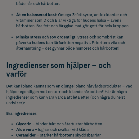
både hår och hårbotten.
Ät en balanserad kost:
Omega‑3-fettsyror, antioxidanter och
vitaminer som D och E är viktiga för hudens hälsa – även i
hårbotten. Bra fett och färgglad mat gör gott för hela kroppen.
Minska stress och sov ordentligt:
Stress och sömnbrist kan
påverka hudens barriärfunktion negativt. Prioritera vila och
återhämtning – det gynnar både humöret och hårbotten!
Ingredienser som hjälper – och
varför
Det kan ibland kännas som en djungel bland hårvårdsprodukter – vad
hjälper egentligen mot en torr och kliande hårbotten? Här är några
ingredienser som kan vara värda att leta efter (och några du helst
undviker):
Bra ingredienser:
Glycerin
– binder fukt och återfuktar hårbotten
Aloe vera
– lugnar och svalkar vid klåda
Ceramider
– stärker hårbottens skyddsbarriär