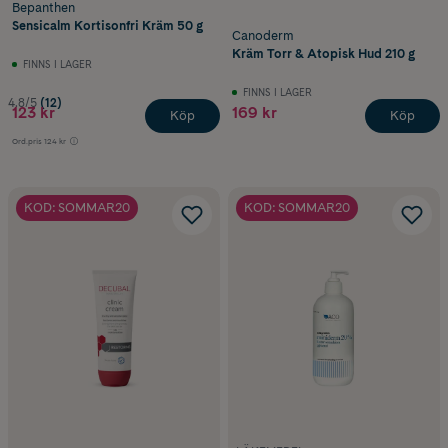
Bepanthen
Sensicalm Kortisonfri Kräm 50 g
Canoderm
Kräm Torr & Atopisk Hud 210 g
FINNS I LAGER
FINNS I LAGER
4.8/5
(12)
123 kr
169 kr
Köp
Köp
Ord.pris
124 kr
KOD: SOMMAR20
KOD: SOMMAR20