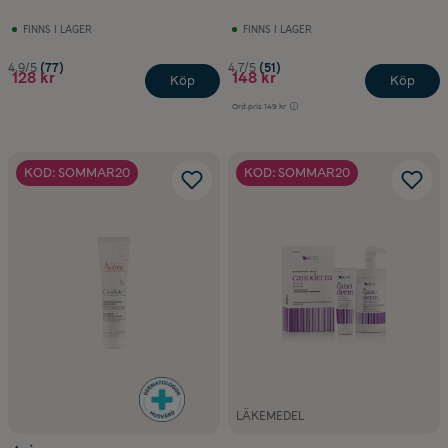
FINNS I LAGER
FINNS I LAGER
När ska man använda hydrokortison vid
eksem?
4.9/5
(77)
4.7/5
(51)
128 kr
148 kr
Köp
Köp
Ord.pris
149 kr
KOD: SOMMAR20
KOD: SOMMAR20
LÄKEMEDEL