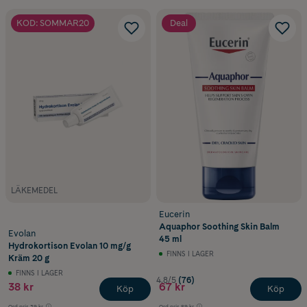
KOD: SOMMAR20
Deal
LÄKEMEDEL
Eucerin
Aquaphor Soothing Skin Balm
Evolan
45 ml
Hydrokortison Evolan 10 mg/g
FINNS I LAGER
Kräm 20 g
FINNS I LAGER
4.8/5
(76)
38 kr
67 kr
Köp
Köp
Ord.pris
39 kr
Ord.pris
89 kr