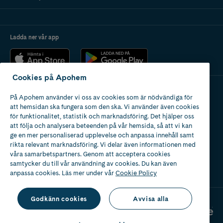
Du har eksem på underbenen
Ladda ner vår app
Cookies på Apohem
På Apohem använder vi oss av cookies som är nödvändiga för
Apotek med tillstånd
att hemsidan ska fungera som den ska. Vi använder även cookies
av Läkemedelsverket
för funktionalitet, statistik och marknadsföring. Det hjälper oss
att följa och analysera beteenden på vår hemsida, så att vi kan
ge en mer personaliserad upplevelse och anpassa innehåll samt
rikta relevant marknadsföring. Vi delar även informationen med
våra samarbetspartners. Genom att acceptera cookies
samtycker du till vår användning av cookies. Du kan även
2024
anpassa cookies. Läs mer under vår
Cookie Policy
Godkänn cookies
Avvisa alla