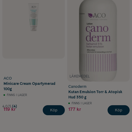
LÄKEMEDEL
ACO
Minicare Cream Oparfymerad
Canoderm
100g
Kutan Emulsion Torr & Atopisk
FINNS I LAGER
Hud 350 g
FINNS I LAGER
4.0/5
(4)
119 kr
177 kr
Köp
Köp