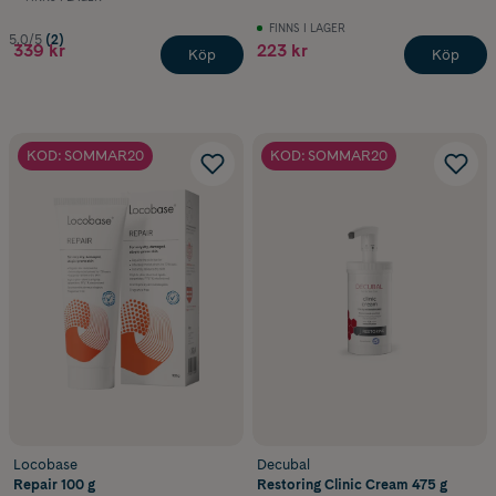
Smörj huden regelbundet med mjukgörande kräm, gärna flera
FINNS I LAGER
gånger om dagen
5.0/5
(2)
339 kr
223 kr
Köp
Köp
Undvik att torka ut huden med för mycket vatten, tvål eller
parfymerade produkter
KOD: SOMMAR20
KOD: SOMMAR20
Välj
parfymfria tvättmedel
och
hudvårdsprodukter
om du är
känslig
Undvik för varma miljöer och att klä dig för varmt
Vid behov kan du komplettera med receptfria läkemedel, som
hydrokortisonkräm, för att lindra klåda och inflammation. Tänk på att
hydrokortison inte ska användas på barn under 2 år.
Vanliga frågor
Locobase
Decubal
Vilken kräm hjälper mot kliande hud?
Repair 100 g
Restoring Clinic Cream 475 g