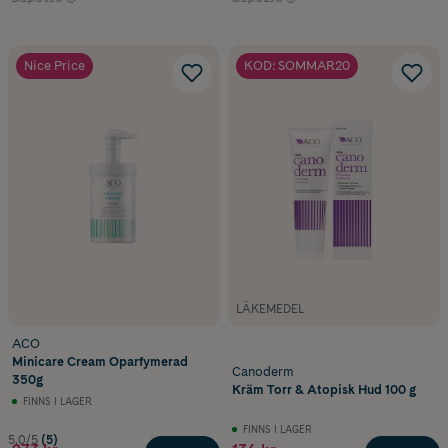
Nice Price
KOD: SOMMAR20
LÄKEMEDEL
ACO
Minicare Cream Oparfymerad
Canoderm
350g
Kräm Torr & Atopisk Hud 100 g
FINNS I LAGER
FINNS I LAGER
5.0/5
(5)