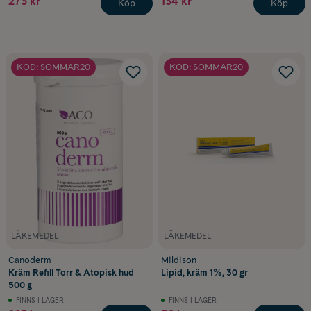
273 kr
134 kr
Köp
Köp
KOD: SOMMAR20
KOD: SOMMAR20
LÄKEMEDEL
LÄKEMEDEL
Canoderm
Mildison
Kräm Refill Torr & Atopisk hud
Lipid, kräm 1%, 30 gr
500 g
FINNS I LAGER
FINNS I LAGER