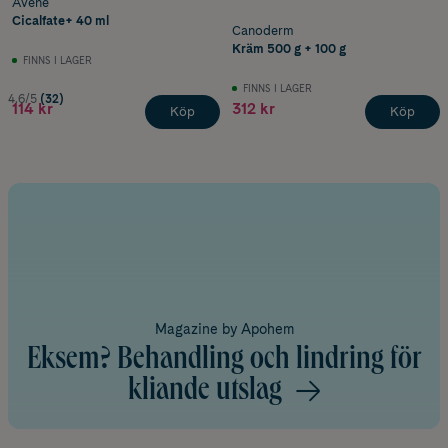
Avène
Cicalfate+ 40 ml
Canoderm
Kräm 500 g + 100 g
FINNS I LAGER
FINNS I LAGER
4.6/5
(32)
114 kr
312 kr
Köp
Köp
Magazine by Apohem
Eksem? Behandling och lindring för
kliande utslag