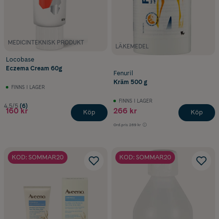
MEDICINTEKNISK PRODUKT
LÄKEMEDEL
Locobase
Eczema Cream 60g
Fenuril
Kräm 500 g
FINNS I LAGER
FINNS I LAGER
4.5/5
(6)
160 kr
266 kr
Köp
Köp
Ord.pris
269 kr
KOD: SOMMAR20
KOD: SOMMAR20