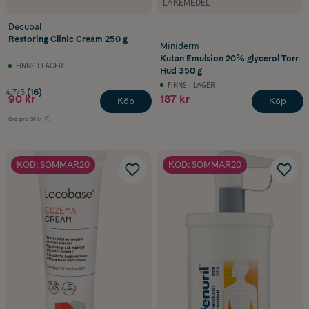
LÄKEMEDEL
Decubal
Restoring Clinic Cream 250 g
Miniderm
Kutan Emulsion 20% glycerol Torr
FINNS I LAGER
Hud 350 g
FINNS I LAGER
4.7/5
(16)
90 kr
187 kr
Köp
Köp
Ord.pris
91 kr
KOD: SOMMAR20
KOD: SOMMAR20