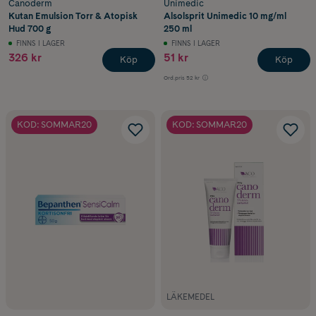
Canoderm
Unimedic
Kutan Emulsion Torr & Atopisk
Alsolsprit Unimedic 10 mg/ml
Hud 700 g
250 ml
FINNS I LAGER
FINNS I LAGER
326 kr
51 kr
Köp
Köp
Ord.pris
52 kr
KOD: SOMMAR20
KOD: SOMMAR20
LÄKEMEDEL