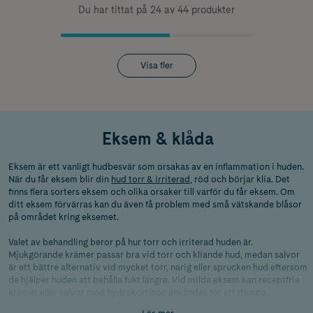
Du har tittat på 24 av 44 produkter
Visa fler
Eksem & klåda
Eksem är ett vanligt hudbesvär som orsakas av en inflammation i huden.
När du får eksem blir din
hud torr & irriterad
, röd och börjar klia. Det
finns flera sorters eksem och olika orsaker till varför du får eksem. Om
ditt eksem förvärras kan du även få problem med små vätskande blåsor
på området kring eksemet.
Valet av behandling beror på hur torr och irriterad huden är.
Mjukgörande krämer passar bra vid torr och kliande hud, medan salvor
är ett bättre alternativ vid mycket torr, narig eller sprucken hud eftersom
de hjälper huden att behålla fukt längre. Vid milda eksem kan receptfria
krämer eller salvor med hydrokortison användas för att dämpa
inflammation, rodnad och klåda under en begränsad period enligt