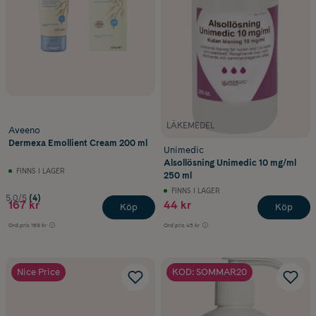
LÄKEMEDEL
Aveeno
Dermexa Emollient Cream 200 ml
Unimedic
Alsollösning Unimedic 10 mg/ml
FINNS I LAGER
250 ml
FINNS I LAGER
5.0/5
(4)
167 kr
44 kr
Köp
Köp
Ord.pris
169 kr
Ord.pris
45 kr
Nice Price
KOD: SOMMAR20