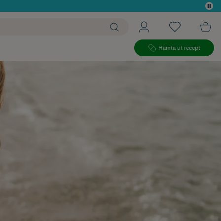
 köp*
Hämta ut recept