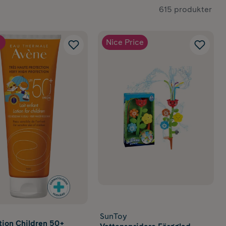
615 produkter
Nice Price
SunToy
tion Children 50+