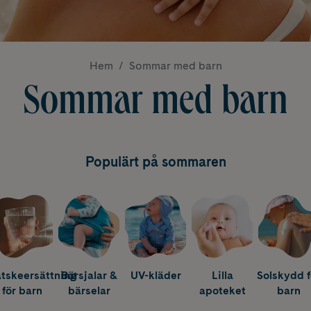
Hem
Sommar med barn
Sommar med barn
Populärt på sommaren
tskeersättning
Bärsjalar &
UV-kläder
Lilla
Solskydd f
för barn
bärselar
apoteket
barn