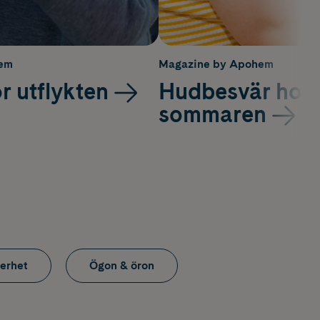
hem
Magazine by Apohem
ör utflykten
Hudbesvär hos 
sommaren
erhet
Ögon & öron