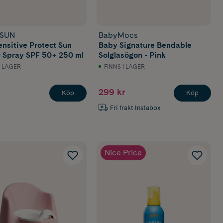
 SUN
BabyMocs
ensitive Protect Sun
Baby Signature Bendable
r Spray SPF 50+ 250 ml
Solglasögon - Pink
I LAGER
FINNS I LAGER
299 kr
Köp
Köp
Fri frakt Instabox
Nice Price