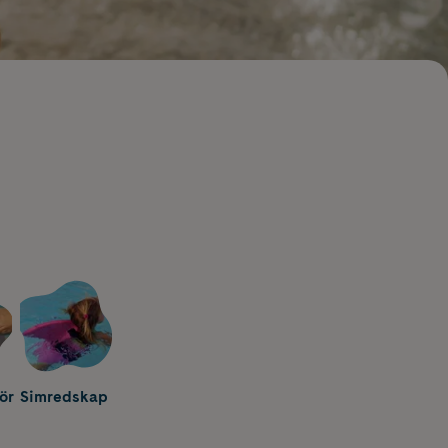
ör
Simredskap