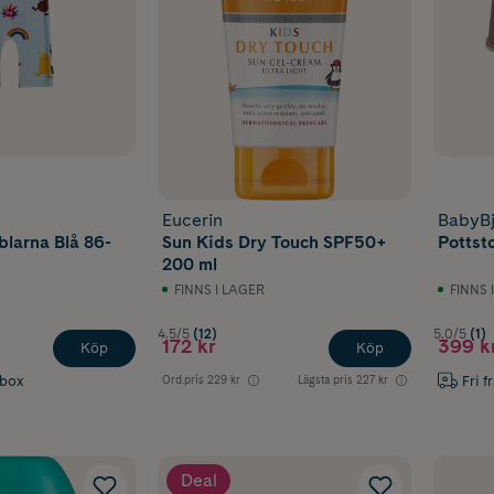
Eucerin
BabyB
larna Blå 86-
Sun Kids Dry Touch SPF50+
Pottst
200 ml
FINNS I LAGER
FINNS 
4.5/5
(12)
5.0/5
(1)
172 kr
399 k
Köp
Köp
abox
Fri f
Ord.pris
229 kr
Lägsta pris
227 kr
Deal