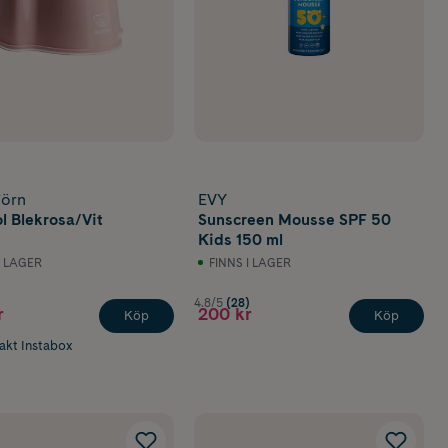
jörn
EVY
ol Blekrosa/Vit
Sunscreen Mousse SPF 50
Kids 150 ml
I LAGER
FINNS I LAGER
4.8/5
(28)
r
200 kr
Köp
Köp
rakt Instabox