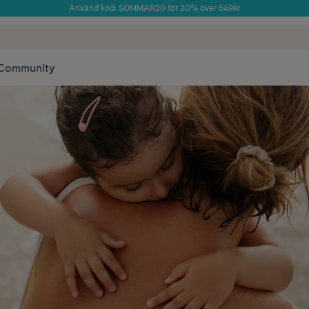
Använd kod: SOMMAR20 för 20% över 649kr
Årets Butik 2025 inom Skönhet
 frakt
✓ Rådgivning från farmaceuter & hudterapeuter
✓ Poäng på alla
Community