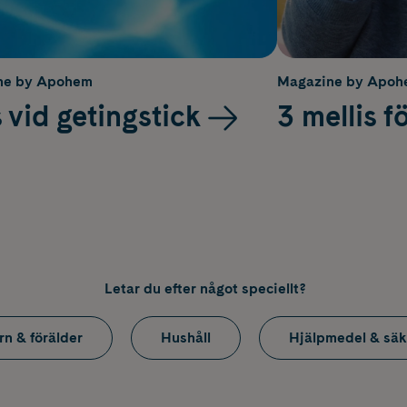
ne by Apohem
Magazine by Apo
 vid getingstick
3 mellis f
Letar du efter något speciellt?
rn & förälder
Hushåll
Hjälpmedel & säk