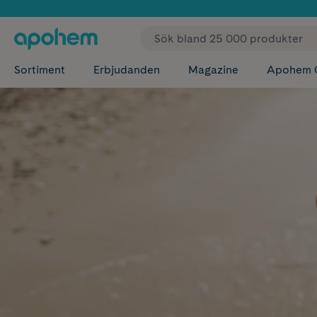
✓ Fri
Sortiment
Erbjudanden
Magazine
Apohem 