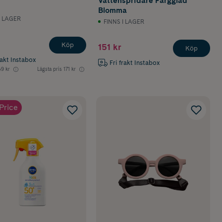
Vattenspridare Färgglad
Blomma
I LAGER
FINNS I LAGER
Köp
151 kr
Köp
rakt Instabox
Fri frakt Instabox
9 kr
Lägsta pris
171 kr
Price