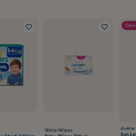
Deal
Avène
WaterWipes
Sun Lo