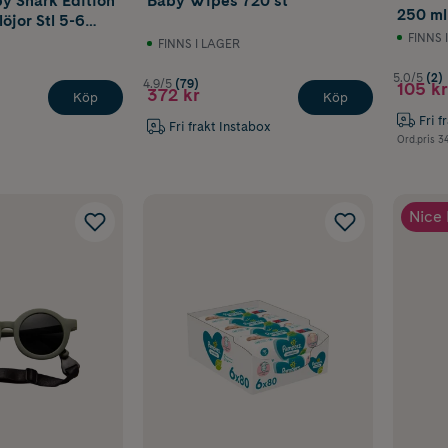
y Shark Edition
Baby Wipes 720 st
250 ml
jor Stl 5-6
FINNS 
FINNS I LAGER
5.0/5
(2)
4.9/5
(79)
105 kr
372 kr
Köp
Köp
Fri f
Fri frakt Instabox
Ord.pris
34
Nice 