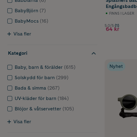
Babblarna
(6)
Splashers Bab
Engångsbadblö
BabyBjörn
(7)
(14kg+) 10 st
FINNS I LAGER
BabyMocs
(16)
5.0/5
(1)
64 kr
Visa fler
Kategori
Nyhet
Baby, barn & förälder
(615)
Solskydd för barn
(299)
Bada & simma
(267)
UV-kläder för barn
(184)
Blöjor & våtservetter
(105)
Visa fler