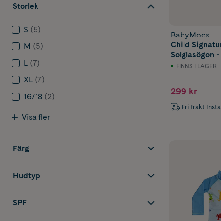
Storlek
S
(5)
BabyMocs
Child Signatu
M
(5)
Solglasögon -
L
(7)
FINNS I LAGER
XL
(7)
299 kr
16/18
(2)
Fri frakt Inst
Visa fler
Färg
Hudtyp
SPF