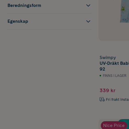
Beredningsform
Egenskap
Swimpy
UV-Dräkt Babb
92
FINNS I LAGER
339 kr
Fri frakt Inst
Nice Price