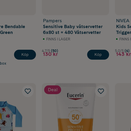
Pampers
NIVEA
re Bendable
Sensitive Baby våtservetter
Kids S
 Green
6x80 st = 480 Våtservetter
Trigge
FINNS I LAGER
FINNS 
4.7/5
(50)
5.0/5
(4)
130 kr
143 kr
Köp
Köp
abox
Deal