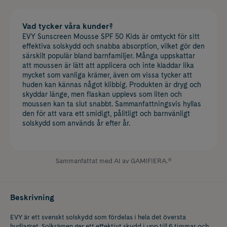
Vad tycker våra kunder?
EVY Sunscreen Mousse SPF 50 Kids är omtyckt för sitt
effektiva solskydd och snabba absorption, vilket gör den
särskilt populär bland barnfamiljer. Många uppskattar
att moussen är lätt att applicera och inte kladdar lika
mycket som vanliga krämer, även om vissa tycker att
huden kan kännas något klibbig. Produkten är dryg och
skyddar länge, men flaskan upplevs som liten och
moussen kan ta slut snabbt. Sammanfattningsvis hyllas
den för att vara ett smidigt, pålitligt och barnvänligt
solskydd som används år efter år.
Sammanfattat med AI av GAMIFIERA.®
Beskrivning
EVY är ett svenskt solskydd som fördelas i hela det översta
hudlagret. Solkrämen ger ett effektivt skydd i upp till 6 timmar och