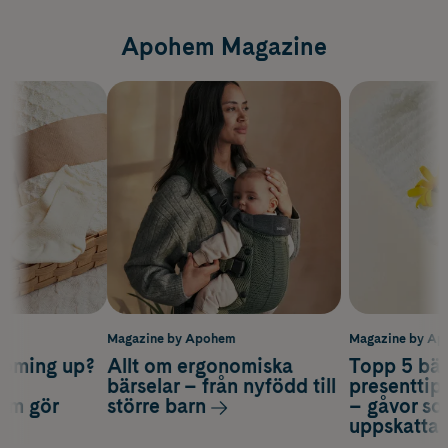
Apohem Magazine
m
Magazine by Apohem
Magazine by A
coming up?
Allt om ergonomiska
Topp 5 bäs
a
bärselar – från nyfödd till
presenttips
som gör
större barn
– gåvor so
uppskatta