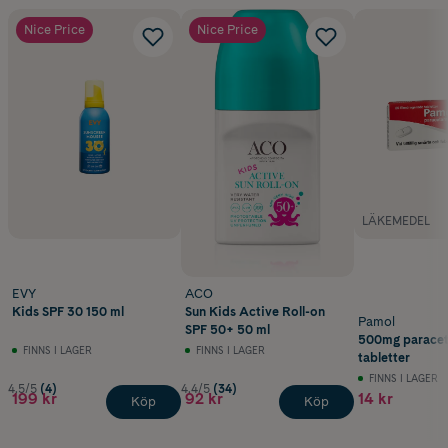
Nice Price
Nice Price
LÄKEMEDEL
EVY
ACO
Kids SPF 30 150 ml
Sun Kids Active Roll-on
Pamol
SPF 50+ 50 ml
500mg paracet
FINNS I LAGER
FINNS I LAGER
tabletter
FINNS I LAGER
4.5/5
(4)
4.4/5
(34)
199 kr
92 kr
14 kr
Köp
Köp