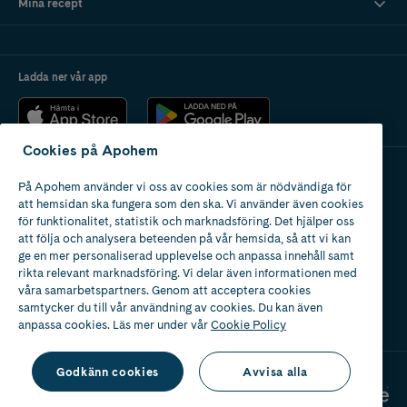
Mina recept
Ladda ner vår app
Cookies på Apohem
På Apohem använder vi oss av cookies som är nödvändiga för
Apotek med tillstånd
att hemsidan ska fungera som den ska. Vi använder även cookies
av Läkemedelsverket
för funktionalitet, statistik och marknadsföring. Det hjälper oss
att följa och analysera beteenden på vår hemsida, så att vi kan
ge en mer personaliserad upplevelse och anpassa innehåll samt
rikta relevant marknadsföring. Vi delar även informationen med
våra samarbetspartners. Genom att acceptera cookies
samtycker du till vår användning av cookies. Du kan även
2024
anpassa cookies. Läs mer under vår
Cookie Policy
Godkänn cookies
Avvisa alla