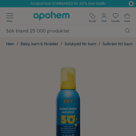
Använd kod: SOMMAR20 för 20% över 649kr
Årets Butik 2025 inom Skönhet
✓ Fri frakt
Meny
Recept
Profil
Favoriter
Kassa
✓ Rådgivning från farmaceuter & hudterapeuter
✓ Poäng på alla köp*
Hem
Baby, barn & förälder
Solskydd för barn
Solkräm för barn