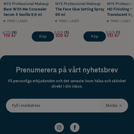
NYX Professional Makeup
NYX Professional Makeup
NYX Professio
Bare With Me Concealer
The Face Glue Setting Spray
HD Finishing P
Serum 3 Vanilla 9,6 ml
60 ml
Translucent 8g
FINNS I LAGER
FINNS I LAGER
FINNS I LAGER
4.7/5
(9)
5.0/5
(3)
5.0/5
(1)
119 kr
109 kr
131 kr
Köp
Köp
Prenumerera på vårt nyhetsbrev
Få personliga erbjudanden och det senaste inom hälsa och skönhet
direkt i din inbox.
Fyll i mailadress
Skicka