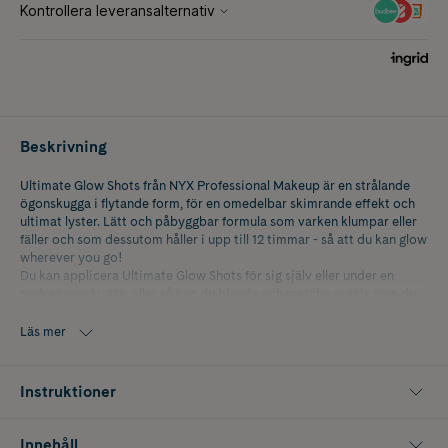
Beskrivning
Ultimate Glow Shots från NYX Professional Makeup är en strålande
ögonskugga i flytande form, för en omedelbar skimrande effekt och
ultimat lyster. Lätt och påbyggbar formula som varken klumpar eller
fäller och som dessutom håller i upp till 12 timmar - så att du kan glow
wherever you go!
Du kan applicera Ultimate Glow Shots för sig själv eller under en
puderögonskugga, eller så kan du blanda och matcha precis som du
vill. Formulan är behaglig att bära, lägger sig perfekt mot huden och
berikad med C-vitamin.
Läs mer
Instruktioner
Innehåll