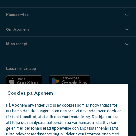
Kundservice
Om Apohem
Mina recept
Ladda ner vår app
Cookies på Apohem
På Apohem använder vi oss av cookies som är nödvändiga för
Apotek med tillstånd
att hemsidan ska fungera som den ska. Vi använder även cookies
av Läkemedelsverket
för funktionalitet, statistik och marknadsföring. Det hjälper oss
att följa och analysera beteenden på vår hemsida, så att vi kan
ge en mer personaliserad upplevelse och anpassa innehåll samt
rikta relevant marknadsföring. Vi delar även informationen med