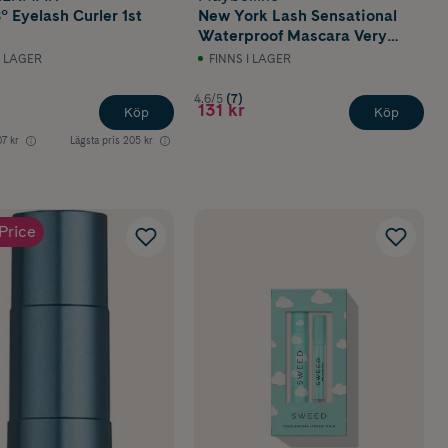
° Eyelash Curler 1st
New York Lash Sensational
Waterproof Mascara Very
Black
I LAGER
FINNS I LAGER
4.6/5
(7)
131 kr
Köp
Köp
7 kr
Lägsta pris
205 kr
Price