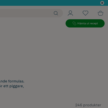
 köp*
Hämta ut recept
ande formulas.
r ett piggare,
246 produkter