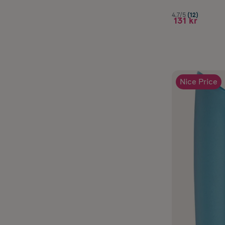
4.7/5
(12)
131 kr
Nice Price