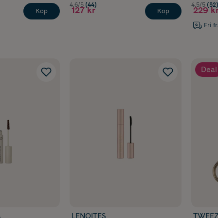
4.6/5
(44)
4.5/5
(52
127 kr
229 k
Köp
Köp
Fri f
Deal
s
LENOITES
TWEE