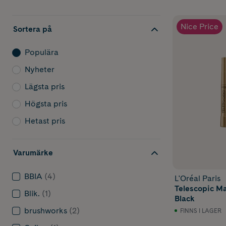
Nice Price
Sortera på
Populära
Nyheter
Lägsta pris
Högsta pris
Hetast pris
Varumärke
BBIA
(4)
L'Oréal Paris
Telescopic M
Blik.
(1)
Black
brushworks
(2)
FINNS I LAGER