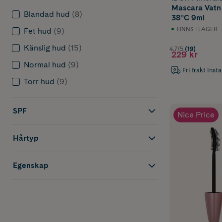
Mascara Vatn
Blandad hud
(8)
38°C 9ml
FINNS I LAGER
Fet hud
(9)
Känslig hud
(15)
4.7/5
(19)
229 kr
Normal hud
(9)
Fri frakt Inst
Torr hud
(9)
SPF
Nice Price
Hårtyp
Egenskap