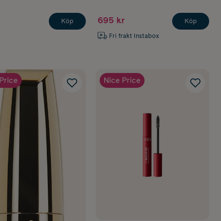
695 kr
Köp
Köp
Fri frakt Instabox
Price
Nice Price