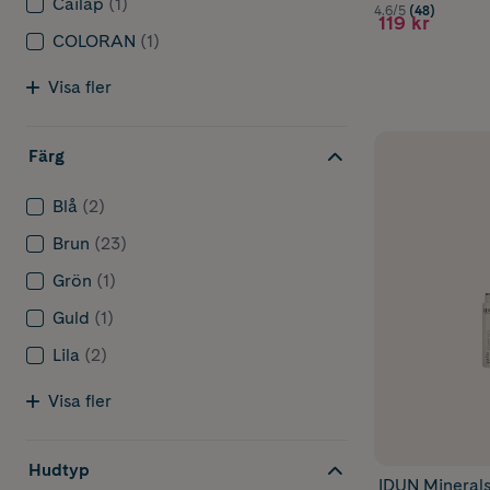
Cailap
(1)
4.6/5
(48)
119 kr
COLORAN
(1)
Visa fler
Färg
Blå
(2)
Brun
(23)
Grön
(1)
Guld
(1)
Lila
(2)
Visa fler
Hudtyp
IDUN Mineral