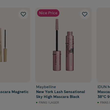
Nice Price
Maybelline
IDUN M
ascara Magnetic
New York Lash Sensational
Mascar
Sky High Mascara Black
38°C 9
FINNS I LAGER
FINNS 