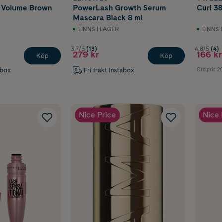
 Volume Brown
PowerLash Growth Serum
Curl 38
Mascara Black 8 ml
FINNS I LAGER
FINNS 
3.7/5
(13)
4.8/5
(4)
279 kr
166 kr
Köp
Köp
abox
Fri frakt Instabox
Ord.pris
20
Nice Price
Nice 