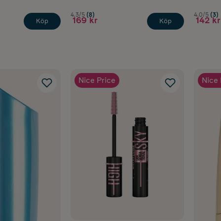
4.3/5
(8)
4.0/5
(3)
169 kr
142 kr
Köp
Köp
Nice Price
Nice 