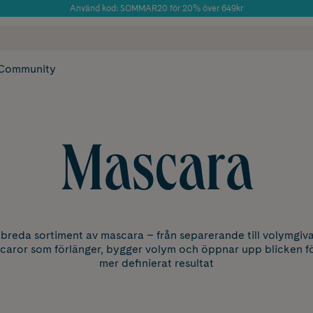
Använd kod: SOMMAR20 för 20% över 649kr
Årets Butik 2025 inom Skönhet
 frakt
✓ Rådgivning från farmaceuter & hudterapeuter
✓ Poäng på alla
Community
Mascara
breda sortiment av mascara – från separerande till volymgiv
caror som förlänger, bygger volym och öppnar upp blicken fö
mer definierat resultat