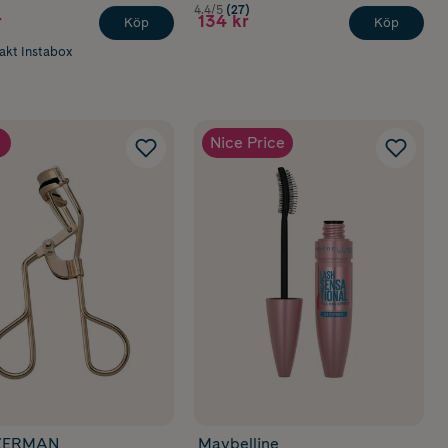
)
4.4/5
(27)
r
134 kr
Köp
Köp
rakt Instabox
Nice Price
ZERMAN
Maybelline