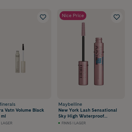
Nice Price
inerals
Maybelline
a Vatn Volume Black
New York Lash Sensational
 ml
Sky High Waterproof
Mascara Very Black
I LAGER
FINNS I LAGER