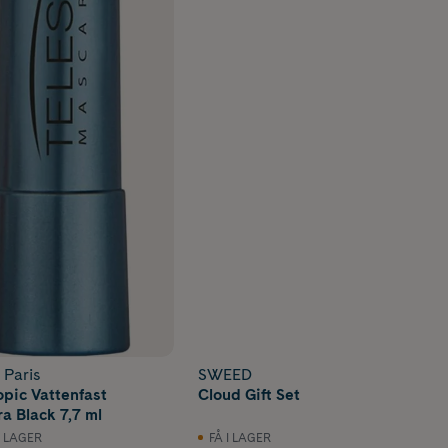
 Paris
SWEED
opic Vattenfast
Cloud Gift Set
a Black 7,7 ml
I LAGER
FÅ I LAGER