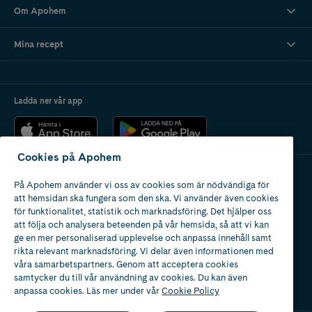
Om Apohem
Mina recept
Ladda ner vår app
Cookies på Apohem
På Apohem använder vi oss av cookies som är nödvändiga för
Apotek med tillstånd
att hemsidan ska fungera som den ska. Vi använder även cookies
av Läkemedelsverket
för funktionalitet, statistik och marknadsföring. Det hjälper oss
att följa och analysera beteenden på vår hemsida, så att vi kan
ge en mer personaliserad upplevelse och anpassa innehåll samt
rikta relevant marknadsföring. Vi delar även informationen med
våra samarbetspartners. Genom att acceptera cookies
samtycker du till vår användning av cookies. Du kan även
2024
anpassa cookies. Läs mer under vår
Cookie Policy