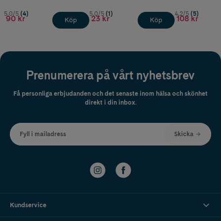
5.0/5
(4)
5.0/5
(1)
4.2/5
(5)
90 kr
23 kr
108 kr
Köp
Köp
Prenumerera på vårt nyhetsbrev
Få personliga erbjudanden och det senaste inom hälsa och skönhet
direkt i din inbox.
Fyll i mailadress
Skicka
Kundservice