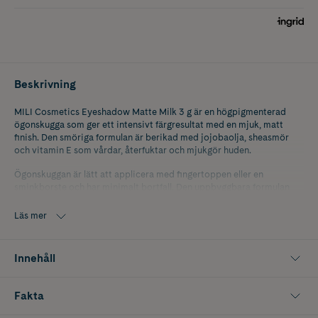
Beskrivning
MILI Cosmetics Eyeshadow Matte Milk 3 g är en högpigmenterad
ögonskugga som ger ett intensivt färgresultat med en mjuk, matt
finish. Den smöriga formulan är berikad med jojobaolja, sheasmör
och vitamin E som vårdar, återfuktar och mjukgör huden.
Ögonskuggan är lätt att applicera med fingertoppen eller en
sminkborste och har minimalt bortfall. Den uppbyggbara formulan
gör det enkelt att skapa både subtila och mer intensiva looks,
samtidigt som resultatet håller hela dagen utan att bli skrynkligt.
Läs mer
Innehåll
Fakta