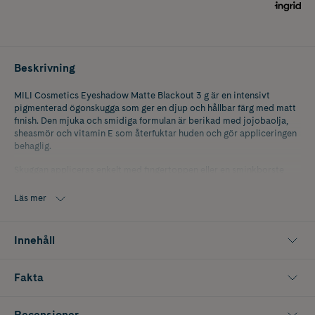
Beskrivning
MILI Cosmetics Eyeshadow Matte Blackout 3 g är en intensivt
pigmenterad ögonskugga som ger en djup och hållbar färg med matt
finish. Den mjuka och smidiga formulan är berikad med jojobaolja,
sheasmör och vitamin E som återfuktar huden och gör appliceringen
behaglig.
Skuggan appliceras enkelt med fingertoppen eller en sminkborste
och ger ett jämnt resultat med minimalt nedfall. Tack vare den
uppbyggbara konsistensen kan du skapa allt från en subtil toning till
Läs mer
en kraftfull, markerad ögonlook. Resultatet sitter på plats hela dagen
utan att lägga sig i veck.
Innehåll
Innehåller 3 g.
Fakta
Recensioner