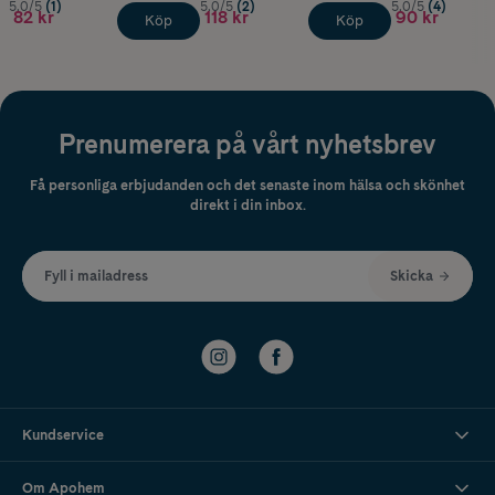
5.0/5
(1)
5.0/5
(2)
5.0/5
(4)
82 kr
118 kr
90 kr
Köp
Köp
Prenumerera på vårt nyhetsbrev
Få personliga erbjudanden och det senaste inom hälsa och skönhet
direkt i din inbox.
Fyll i mailadress
Skicka
Kundservice
Om Apohem