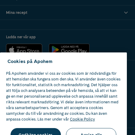
Mina recept
Ladda ner vår app
Cookies på Apohem
På Apohem använder vi oss av cookies som är nödvändiga för
Apotek med tillstånd
att hemsidan ska fungera som den ska. Vi använder även cookies
av Läkemedelsverket
för funktionalitet, statistik och marknadsföring. Det hjälper oss
att följa och analysera beteenden på vår hemsida, så att vi kan
ge en mer personaliserad upplevelse och anpassa innehåll samt
rikta relevant marknadsföring. Vi delar även informationen med
våra samarbetspartners. Genom att acceptera cookies
samtycker du till vår användning av cookies. Du kan även
2024
anpassa cookies. Läs mer under vår
Cookie Policy
Godkänn cookies
Avvisa alla