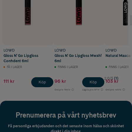
LOWD
LOWD
LOWD
Gloss N' Go Lipgloss
Gloss N' Go Lipgloss Mwah!
Natural Mascar
Confident 6ml
6ml
FÅ I LAGER
FINNS I LAGER
FINNS I LAGER
2.0/5
(1)
111 kr
96 kr
103 kr
Köp
Köp
Ord.pris
139 kr
Lägsta pris
97 kr
Ord.pris
149 kr
Prenumerera på vårt nyhetsbrev
Få personliga erbjudanden och det senaste inom hälsa och skönhet
direkt i din inbox.