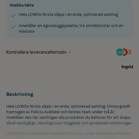
Snabba fakta
Hela LOWDs första släpp i en enda, optimerad samling
Innehåller en ögonskuggspalette, tre sminkborstar och en
mascara
Beskrivning
Hela LOWDs första släpp i en enda, optimerad samling. Omsorgsfullt
framtagen av Felicia Aveklew och hennes team under två år,
innehåller den här samlingen alla produkter du behöver för att skapa
såväl vardagliga, naturliga som färgglada och sprakande sminkningar.
LOWD The First Bundle innehåller The First Letter Eyeshadow Palette