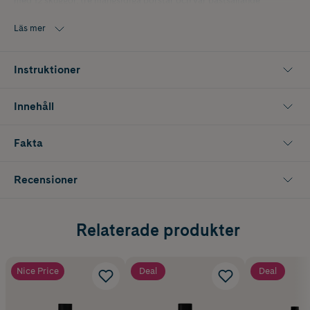
med 12 skuggor, tre mångsidiga borstar och vår bästsäljande
mascara.
Läs mer
Instruktioner
Innehåll
Fakta
Recensioner
Relaterade produkter
Nice Price
Deal
Deal