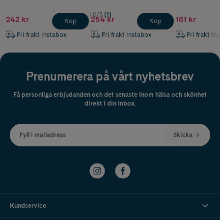
1.0/5
(1)
242 kr
254 kr
161 kr
Köp
Köp
Fri frakt Instabox
Fri frakt Instabox
Fri frakt In
Prenumerera på vårt nyhetsbrev
Få personliga erbjudanden och det senaste inom hälsa och skönhet
direkt i din inbox.
Fyll i mailadress
Skicka
Kundservice