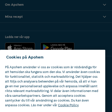
Om Apohem
Mina recept
Ladda ner vår app
Cookies på Apohem
På Apohem använder vi oss av cookies som är nödvändiga för
Apotek med tillstånd
att hemsidan ska fungera som den ska. Vi använder även cookies
av Läkemedelsverket
för funktionalitet, statistik och marknadsföring. Det hjälper oss
att följa och analysera beteenden på vår hemsida, så att vi kan
ge en mer personaliserad upplevelse och anpassa innehåll samt
rikta relevant marknadsföring. Vi delar även informationen med
våra samarbetspartners. Genom att acceptera cookies
samtycker du till vår användning av cookies. Du kan även
2024
anpassa cookies. Läs mer under vår
Cookie Policy