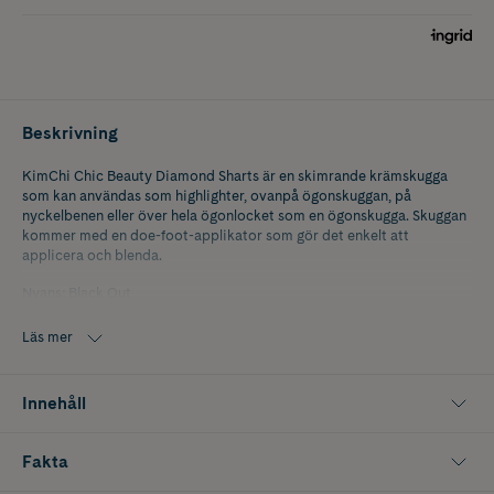
Beskrivning
KimChi Chic Beauty Diamond Sharts är en skimrande krämskugga
som kan användas som highlighter, ovanpå ögonskuggan, på
nyckelbenen eller över hela ögonlocket som en ögonskugga. Skuggan
kommer med en doe-foot-applikator som gör det enkelt att
applicera och blenda.
Nyans: Black Out
Läs mer
Innehåll
Fakta