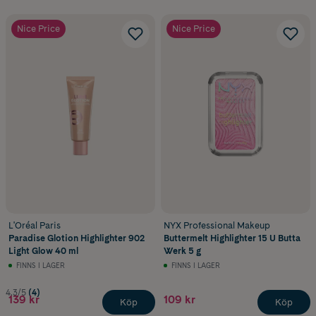
Nice Price
Nice Price
L'Oréal Paris
NYX Professional Makeup
Paradise Glotion Highlighter 902
Buttermelt Highlighter 15 U Butta
Light Glow 40 ml
Werk 5 g
FINNS I LAGER
FINNS I LAGER
4.3/5
(4)
139 kr
109 kr
Köp
Köp