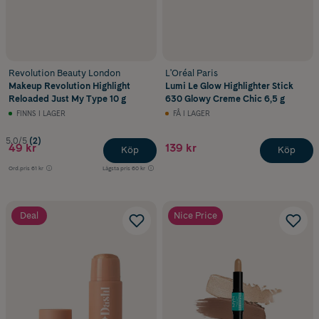
Revolution Beauty London
L'Oréal Paris
Makeup Revolution Highlight
Lumi Le Glow Highlighter Stick
Reloaded Just My Type 10 g
630 Glowy Creme Chic 6,5 g
FINNS I LAGER
FÅ I LAGER
5.0/5
(2)
49 kr
139 kr
Köp
Köp
Ord.pris
61 kr
Lägsta pris
60 kr
Deal
Nice Price