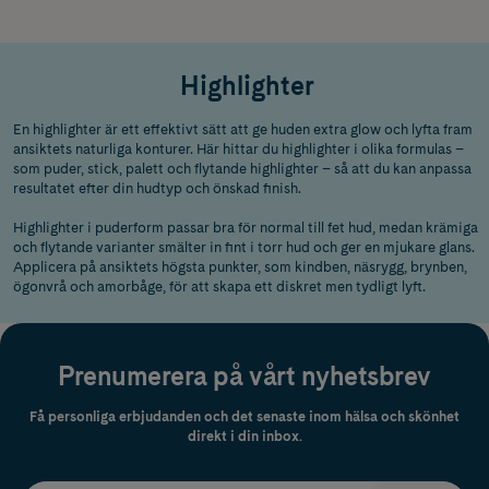
Highlighter
En highlighter är ett effektivt sätt att ge huden extra glow och lyfta fram
ansiktets naturliga konturer. Här hittar du highlighter i olika formulas –
som puder, stick, palett och flytande highlighter – så att du kan anpassa
resultatet efter din hudtyp och önskad finish.
Highlighter i puderform passar bra för normal till fet hud, medan krämiga
och flytande varianter smälter in fint i torr hud och ger en mjukare glans.
Applicera på ansiktets högsta punkter, som kindben, näsrygg, brynben,
ögonvrå och amorbåge, för att skapa ett diskret men tydligt lyft.
Prenumerera på vårt nyhetsbrev
Få personliga erbjudanden och det senaste inom hälsa och skönhet
direkt i din inbox.