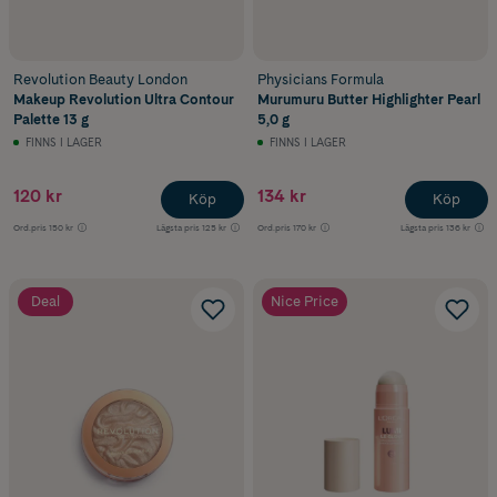
Revolution Beauty London
Physicians Formula
Makeup Revolution Ultra Contour
Murumuru Butter Highlighter Pearl
Palette 13 g
5,0 g
FINNS I LAGER
FINNS I LAGER
120 kr
134 kr
Köp
Köp
Ord.pris
150 kr
Lägsta pris
125 kr
Ord.pris
170 kr
Lägsta pris
136 kr
Deal
Nice Price