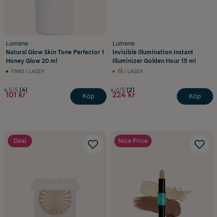
Lumene
Lumene
Natural Glow Skin Tone Perfector 1
Invisible Illumination Instant
Honey Glow 20 ml
Illuminizer Golden Hour 15 ml
FINNS I LAGER
FÅ I LAGER
4.5/5
(4)
4.0/5
(2)
101 kr
224 kr
Köp
Köp
Deal
Nice Price