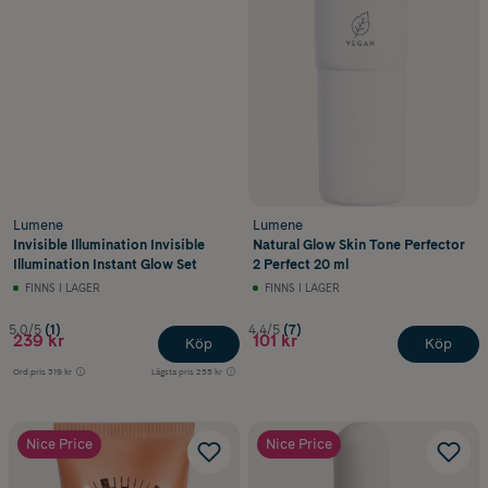
Lumene
Lumene
Invisible Illumination Invisible
Natural Glow Skin Tone Perfector
Illumination Instant Glow Set
2 Perfect 20 ml
FINNS I LAGER
FINNS I LAGER
5.0/5
(1)
4.4/5
(7)
239 kr
101 kr
Köp
Köp
Ord.pris
319 kr
Lägsta pris
255 kr
Nice Price
Nice Price