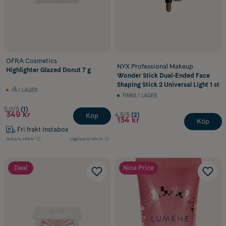
OFRA Cosmetics
NYX Professional Makeup
Highlighter Glazed Donut 7 g
Wonder Stick Dual-Ended Face
Shaping Stick 2 Universal Light 1 st
FÅ I LAGER
FINNS I LAGER
5.0/5
(1)
349 kr
4.5/5
(2)
Köp
134 kr
Köp
Fri frakt Instabox
Ord.pris
459 kr
Lägsta pris
454 kr
Deal
Nice Price