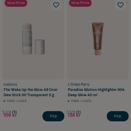
Nice Price
Nice Price
IsaDora
L'Oréal Paris
The Wake Up the Glow All Over
Paradise Glotion Highlighter 904
Dew Stick 00 Transparent 5 g
Deep Glow 40 ml
FINNS I LAGER
FINNS I LAGER
5.0/5
(3)
3.5/5
(2)
109 kr
138 kr
Köp
Köp