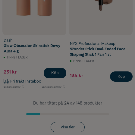
Dashl
NYX Professional Makeup
Glow Obsession Skinstick Dewy
Wonder Stick Dual-Ended Face
Aura 4 g
Shaping Stick 1 Fair 1 st
FINNS I LAGER
FINNS I LAGER
231 kr
Köp
134 kr
Köp
Fri frakt Instabox
Ord.pris
289 kr
Lägsta pris
246 kr
Du har tittat på 24 av 148 produkter
Visa fler