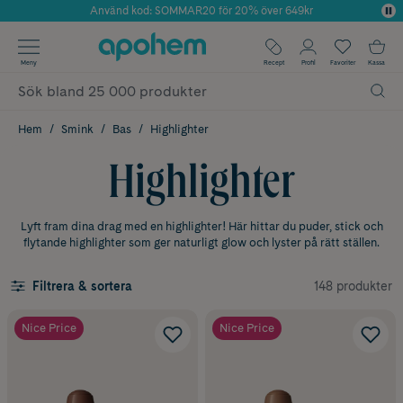
Använd kod: SOMMAR20 för 20% över 649kr
Årets Butik 2025 inom Skönhet
✓ Fri frakt
Meny
Recept
Profil
Favoriter
Kassa
✓ Rådgivning från farmaceuter & hudterapeuter
✓ Poäng på alla köp*
Hem
Smink
Bas
Highlighter
Highlighter
Lyft fram dina drag med en highlighter! Här hittar du puder, stick och
flytande highlighter som ger naturligt glow och lyster på rätt ställen.
148 produkter
Filtrera & sortera
Nice Price
Nice Price