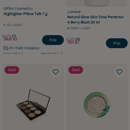
OFRA Cosmetics
Lumene
Highlighter Pillow Talk 7 g
Natural Glow Skin Tone Perfector
4 Berry Blush 20 ml
FÅ I LAGER
FINNS I LAGER
5.0/5
(1)
349 kr
4.3/5
(9)
Köp
101 kr
Köp
Fri frakt Instabox
Ord.pris
459 kr
Lägsta pris
454 kr
Deal
Deal