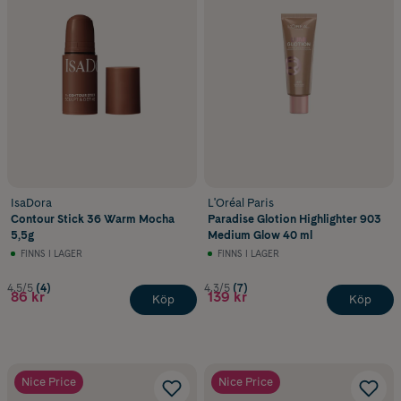
IsaDora
L'Oréal Paris
Contour Stick 36 Warm Mocha
Paradise Glotion Highlighter 903
5,5g
Medium Glow 40 ml
FINNS I LAGER
FINNS I LAGER
4.5/5
(4)
4.3/5
(7)
86 kr
139 kr
Köp
Köp
Nice Price
Nice Price