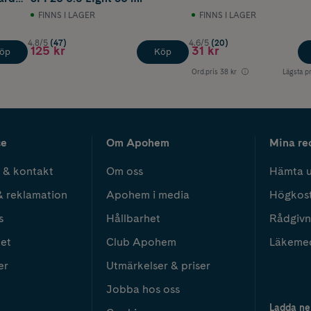
FINNS I LAGER
FINNS I LAGER
4.8/5
(47)
4.6/5
(20)
125 kr
31 kr
öp
Köp
Ord.pris
38 kr
Lägsta pr
ce
Om Apohem
Mina re
 & kontakt
Om oss
Hämta u
& reklamation
Apohem i media
Högkos
s
Hållbarhet
Rådgivn
het
Club Apohem
Läkeme
er
Utmärkelser & priser
Jobba hos oss
Ladda ne