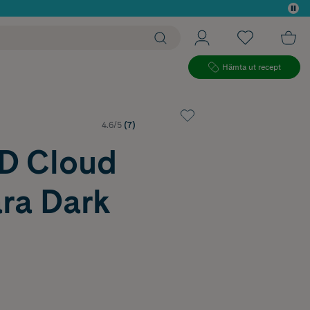
 köp*
Hämta ut recept
4.6/5
(7)
D Cloud
ra Dark
n