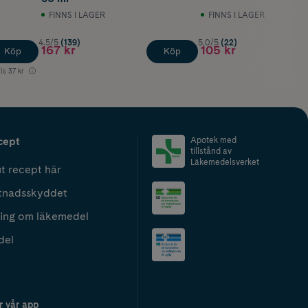
FINNS I LAGER
FINNS I LAGER
4.5/5
(139)
5.0/5
(22)
167 kr
105 kr
Köp
Köp
is
37 kr
cept
Apotek med
tillstånd av
Läkemedelsverket
t recept här
tnadsskyddet
ing om läkemedel
del
r vår app