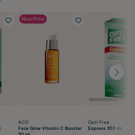
Nice Price
MEDICINTEKNISK PRODUK
ACO
Opti-Free
t
Face Glow Vitamin C Booster
Express 355 ml
30 ml