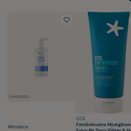
LÄKEMEDEL
CCS
Fotvårdssalva Mjukgöra
Miniderm
Salva för Torra Fötter & 