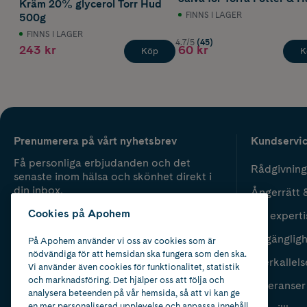
Kräm 20% glycerol Torr Hud
Hud 175 ml
FINNS I LAGER
500g
FINNS I LAGER
4.7/5
(45)
243 kr
60 kr
Köp
K
Prenumerera på vårt nyhetsbrev
Kundservi
Få personliga erbjudanden och det
Rådgivning
senaste inom hälsa och skönhet direkt i
din inbox.
Ångerrätt 
Cookies på Apohem
Vår experti
Fyll i mailadress
Skicka
Tillgänglig
På Apohem använder vi oss av cookies som är
nödvändiga för att hemsidan ska fungera som den ska.
Återkallels
Vi använder även cookies för funktionalitet, statistik
och marknadsföring. Det hjälper oss att följa och
Leveranser
analysera beteenden på vår hemsida, så att vi kan ge
en mer personaliserad upplevelse och anpassa innehåll