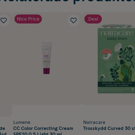
Nice Price
Deal
Lumene
Natracare
nde
CC Color Correcting Cream
Trosskydd Curved 30 s
Hård
SPF20 0.5 Light 30 ml