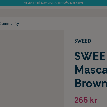
Använd kod: SOMMAR20 för 20% över 649kr
Årets Butik 2025 inom Skönhet
 frakt
✓ Rådgivning från farmaceuter & hudterapeuter
✓ Poäng på alla
Community
SWEED
SWEE
Masca
Brow
265 kr