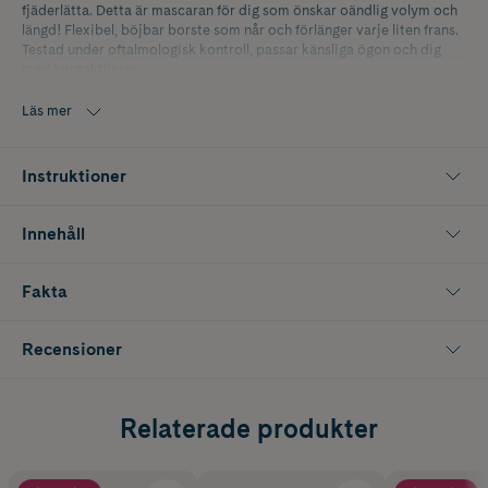
fjäderlätta. Detta är mascaran för dig som önskar oändlig volym och
längd! Flexibel, böjbar borste som når och förlänger varje liten frans.
Testad under oftalmologisk kontroll, passar känsliga ögon och dig
med kontaktlinser.
- Vattenfast
Läs mer
- Oändlig längd och volym
Instruktioner
- Flexibel borste
- Formula berikad med bambuextrakt och fibrer
Innehåll
- Känns fjäderlätt på fransarna
Fakta
- Testad under oftalmologisk kontroll
- Passar känsliga ögon och kontaktlinsbärare
Recensioner
Relaterade produkter