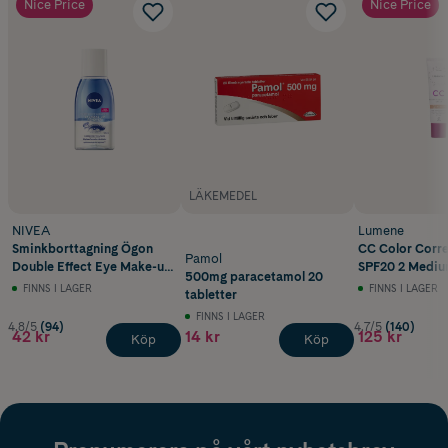
Nice Price
Nice Price
LÄKEMEDEL
NIVEA
Lumene
Sminkborttagning Ögon
CC Color Corr
Pamol
Double Effect Eye Make-up
SPF20 2 Mediu
500mg paracetamol 20
Remover 125 ml
FINNS I LAGER
FINNS I LAGER
tabletter
FINNS I LAGER
4.8/5
(94)
4.7/5
(140)
42 kr
14 kr
125 kr
Köp
Köp