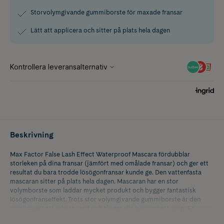
Storvolymgivande gummiborste för maxade fransar
Lätt att applicera och sitter på plats hela dagen
Beskrivning
Max Factor False Lash Effect Waterproof Mascara fördubblar
storleken på dina fransar (jämfört med omålade fransar) och ger ett
resultat du bara trodde lösögonfransar kunde ge. Den vattenfasta
mascaran sitter på plats hela dagen. Mascaran har en stor
volymborste som laddar mycket produkt och bygger fantastisk
lösögonfranseffekt. Trots stor volymgivande gummiborste är den
otroligt lätt att arbeta med och fångar alla fransar i ett svep. En
ultimat mascara som passar perfekt för dig som vill ha maffig volym.