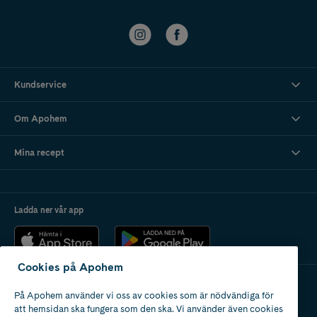
Kundservice
Om Apohem
Mina recept
Ladda ner vår app
Cookies på Apohem
På Apohem använder vi oss av cookies som är nödvändiga för
Apotek med tillstånd
att hemsidan ska fungera som den ska. Vi använder även cookies
av Läkemedelsverket