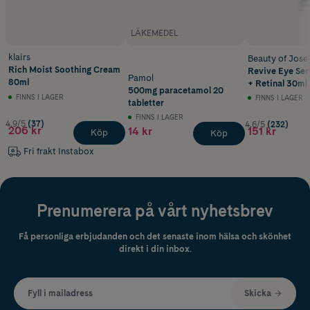
LÄKEMEDEL
klairs
Beauty of Jose
Rich Moist Soothing Cream
Revive Eye Se
Pamol
80ml
+ Retinal 30ml
500mg paracetamol 20
FINNS I LAGER
FINNS I LAGER
tabletter
FINNS I LAGER
4.9/5
(37)
4.6/5
(232)
206 kr
14 kr
151 kr
Köp
Köp
Fri frakt Instabox
Prenumerera på vårt nyhetsbrev
Få personliga erbjudanden och det senaste inom hälsa och skönhet
direkt i din inbox.
Fyll i mailadress
Skicka