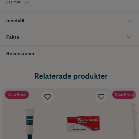
Läs mer
False Lash Effect Waterproof Mascara är oftalmologiskt testad och
passar för känsliga ögon.
Innehåll
Fakta
Recensioner
Relaterade produkter
Nice Price
Nice Price