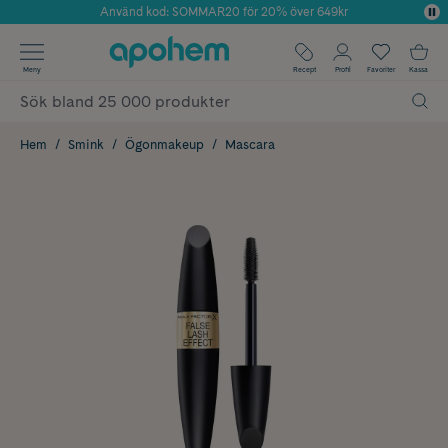
Använd kod: SOMMAR20 för 20% över 649kr
Årets Butik 2025 inom Skönhet
✓ Fri frakt
Meny
Recept
Profil
Favoriter
Kassa
✓ Rådgivning från farmaceuter & hudterapeuter
✓ Poäng på alla köp*
Hem
Smink
Ögonmakeup
Mascara