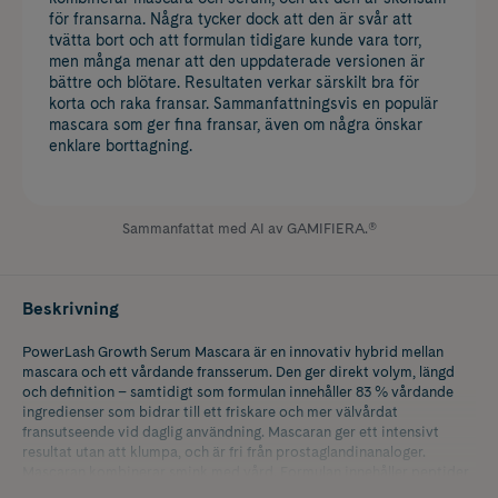
för fransarna. Några tycker dock att den är svår att
tvätta bort och att formulan tidigare kunde vara torr,
men många menar att den uppdaterade versionen är
bättre och blötare. Resultaten verkar särskilt bra för
korta och raka fransar. Sammanfattningsvis en populär
mascara som ger fina fransar, även om några önskar
enklare borttagning.
Sammanfattat med AI av GAMIFIERA.®
Beskrivning
PowerLash Growth Serum Mascara är en innovativ hybrid mellan
mascara och ett vårdande fransserum. Den ger direkt volym, längd
och definition – samtidigt som formulan innehåller 83 % vårdande
ingredienser som bidrar till ett friskare och mer välvårdat
fransutseende vid daglig användning. Mascaran ger ett intensivt
resultat utan att klumpa, och är fri från prostaglandinanaloger.
Mascaran kombinerar smink med vård. Formulan innehåller peptider,
vitaminer och botaniska extrakt som vårdar fransarna varje gång du