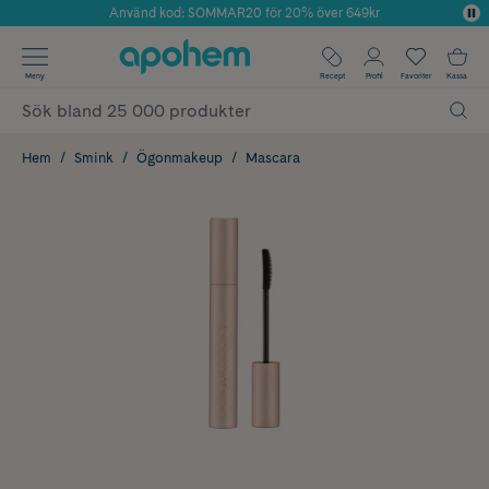
Använd kod: SOMMAR20 för 20% över 649kr
Årets Butik 2025 inom Skönhet
✓ Fri frakt
Meny
Recept
Profil
Favoriter
Kassa
✓ Rådgivning från farmaceuter & hudterapeuter
✓ Poäng på alla köp*
Hem
Smink
Ögonmakeup
Mascara