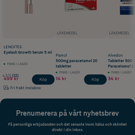
LÄKEMEDEL
LÄKEMEDEL
LENOITES
Eyelash Growth Serum 5 ml
Pamol
Alvedon
500mg paracetamol 20
Tabletter 500 
FINNS I LAGER
tabletter
Paracetamol 20
FINNS I LAGER
FINNS I LAGER
4.3/5
(12)
499 kr
14 kr
34 kr
Köp
Köp
Fri frakt Instabox
Prenumerera på vårt nyhetsbrev
Få personliga erbjudanden och det senaste inom hälsa och skönhet
direkt i din inbox.