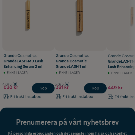
Grande Cosmetics
Grande Cosmetics
Grande Cosmet
GrandeLASH-MD Lash
Grande Cosmetic
GrandeLAS-TM
Enhancing Serum 2 ml
GrandeLASH 1 ml
Lash Enhancin
Travel size 1,5 
FINNS I LAGER
FINNS I LAGER
FINNS I LAGER
4.0/5
(8)
5.0/5
(4)
630 kr
331 kr
449 kr
Köp
Köp
Fri frakt Instabox
Fri frakt Instabox
Fri frakt In
Prenumerera på vårt nyhetsbrev
Få personliga erbjudanden och det senaste inom hälsa och skönhet