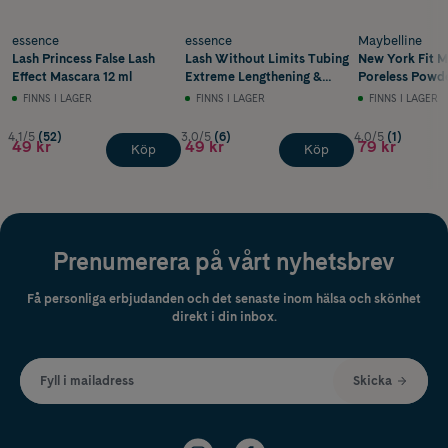
essence
essence
Maybelline
Lash Princess False Lash
Lash Without Limits Tubing
New York Fit M
Effect Mascara 12 ml
Extreme Lengthening &
Poreless Powd
Volume Mascara 04 13 ml
Natural Ivory 9
FINNS I LAGER
FINNS I LAGER
FINNS I LAGER
4.1/5
(52)
3.0/5
(6)
4.0/5
(1)
49 kr
49 kr
79 kr
Köp
Köp
Prenumerera på vårt nyhetsbrev
Få personliga erbjudanden och det senaste inom hälsa och skönhet
direkt i din inbox.
Fyll i mailadress
Skicka