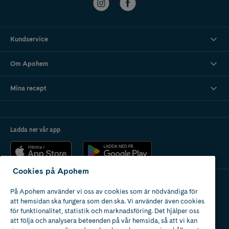
Kundservice
Om Apohem
Mina recept
Ladda ner vår app
Cookies på Apohem
På Apohem använder vi oss av cookies som är nödvändiga för
Apotek med tillstånd
att hemsidan ska fungera som den ska. Vi använder även cookies
av Läkemedelsverket
för funktionalitet, statistik och marknadsföring. Det hjälper oss
att följa och analysera beteenden på vår hemsida, så att vi kan