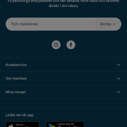
Få personliga erbjudanden och det senaste inom hälsa och skönhet
direkt i din inbox.
Fyll i mailadress
Skicka
Kundservice
Om Apohem
Mina recept
Ladda ner vår app