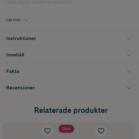
raden. Passar utmärkt för nybörjare.
Antal: 12 clusters
Läs mer
Längd: 8 mm, 10 mm
Färg: Svart
Instruktioner
Innehåll
Fakta
Recensioner
Relaterade produkter
Deal