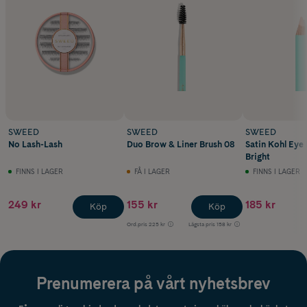
SWEED
SWEED
SWEED
No Lash-Lash
Duo Brow & Liner Brush 08
Satin Kohl Eye 
Bright
FINNS I LAGER
FÅ I LAGER
FINNS I LAGER
249 kr
155 kr
185 kr
Köp
Köp
Ord.pris
225 kr
Lägsta pris
158 kr
Prenumerera på vårt nyhetsbrev