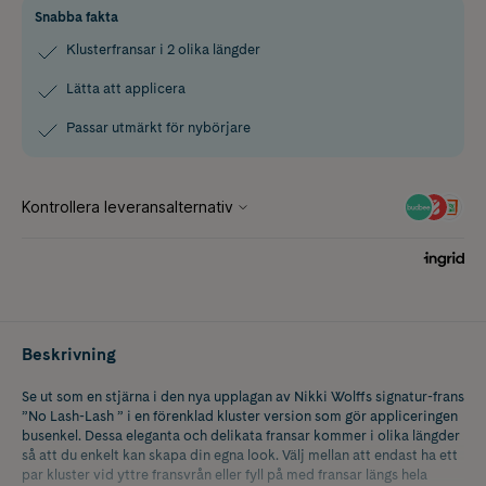
Snabba fakta
Klusterfransar i 2 olika längder
Lätta att applicera
Passar utmärkt för nybörjare
Beskrivning
Se ut som en stjärna i den nya upplagan av Nikki Wolffs signatur-frans
”No Lash-Lash ” i en förenklad kluster version som gör appliceringen
busenkel. Dessa eleganta och delikata fransar kommer i olika längder
så att du enkelt kan skapa din egna look. Välj mellan att endast ha ett
par kluster vid yttre fransvrån eller fyll på med fransar längs hela