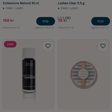
Extensions Natural 30 st
Lashes Clear 3,5 g
FINNS I LAGER
FINNS I LAGER
3.5/5
(10)
168 kr
38 kr
Köp
Köp
Ord.pris
210 kr
Lägsta pris
208 kr
Ord.pris
47 kr
Lägsta pris
46 kr
Deal