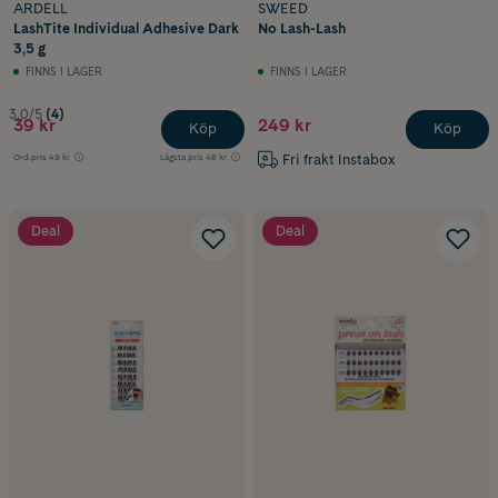
ARDELL
SWEED
LashTite Individual Adhesive Dark
No Lash-Lash
3,5 g
FINNS I LAGER
FINNS I LAGER
3.0/5
(4)
39 kr
249 kr
Köp
Köp
Fri frakt Instabox
Ord.pris
49 kr
Lägsta pris
48 kr
Deal
Deal