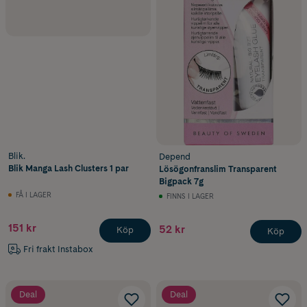
Blik.
Depend
Blik Manga Lash Clusters 1 par
Lösögonfranslim Transparent
Bigpack 7g
FÅ I LAGER
FINNS I LAGER
151 kr
52 kr
Köp
Köp
Fri frakt Instabox
Deal
Deal