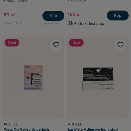
FÅ I LAGER
FINNS I LAGER
160 kr
50 kr
Köp
Köp
Fri frakt Instabox
Ord.pris
62 kr
Lägsta pris
61 kr
Deal
Deal
ARDELL
ARDELL
Press On Naked Underlash
LashTite Adhesive Individual