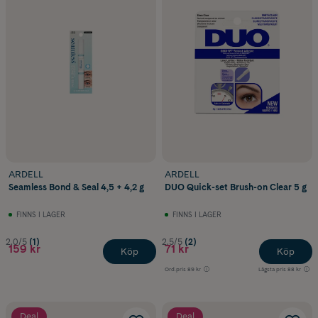
ARDELL
ARDELL
Seamless Bond & Seal 4,5 + 4,2 g
DUO Quick-set Brush-on Clear 5 g
FINNS I LAGER
FINNS I LAGER
2.0/5
(1)
2.5/5
(2)
159 kr
71 kr
Köp
Köp
Ord.pris
89 kr
Lägsta pris
88 kr
Deal
Deal