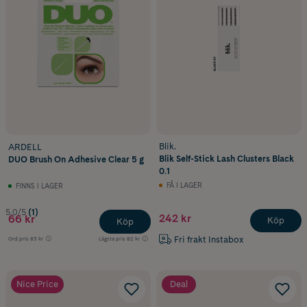
Blik.
ARDELL
Blik Self-Stick Lash Clusters Black
DUO Brush On Adhesive Clear 5 g
0.1
FÅ I LAGER
FINNS I LAGER
5.0/5
(1)
242 kr
66 kr
Köp
Köp
Fri frakt Instabox
Ord.pris
83 kr
Lägsta pris
82 kr
Nice Price
Deal