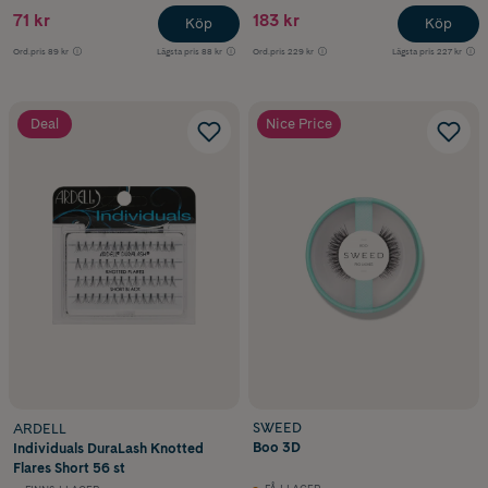
71 kr
183 kr
Köp
Köp
Ord.pris
89 kr
Lägsta pris
88 kr
Ord.pris
229 kr
Lägsta pris
227 kr
Deal
Nice Price
SWEED
ARDELL
Boo 3D
Individuals DuraLash Knotted
Flares Short 56 st