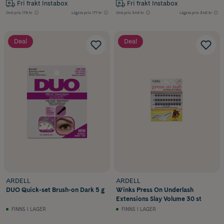
Fri frakt Instabox
Fri frakt Instabox
Ord.pris
179 kr
Lägsta pris
177 kr
Ord.pris
349 kr
Lägsta pris
346 kr
Deal
Deal
ARDELL
ARDELL
DUO Quick-set Brush-on Dark 5 g
Winks Press On Underlash
Extensions Slay Volume 30 st
FINNS I LAGER
FINNS I LAGER