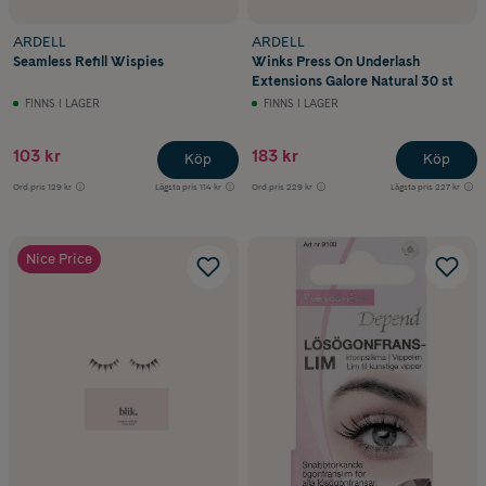
ARDELL
ARDELL
Seamless Refill Wispies
Winks Press On Underlash
Extensions Galore Natural 30 st
FINNS I LAGER
FINNS I LAGER
103 kr
183 kr
Köp
Köp
Ord.pris
129 kr
Lägsta pris
114 kr
Ord.pris
229 kr
Lägsta pris
227 kr
Nice Price