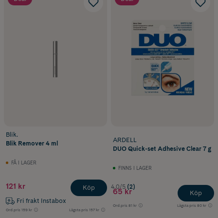
Blik.
ARDELL
Blik Remover 4 ml
DUO Quick-set Adhesive Clear 7 g
FÅ I LAGER
FINNS I LAGER
121 kr
4.0/5
(2)
Köp
65 kr
Köp
Fri frakt Instabox
Ord.pris
81 kr
Lägsta pris
80 kr
Ord.pris
159 kr
Lägsta pris
157 kr