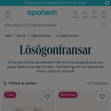
Använd kod: SOMMAR20 för 20% över 649kr
Årets Butik 2025 inom Skönhet
✓ Fri frakt
Meny
Recept
Profil
Favoriter
Kassa
✓ Rådgivning från farmaceuter & hudterapeuter
✓ Poäng på alla köp*
Hem
Smink
Ögonmakeup
Lösögonfransar
Lösögonfransar
Vill du lyfta blicken på sekunder? Här hittar du lösögonfransar som
passar både till vardag och fest – från naturliga till mer dramatiska
fransar. Lätta att sätta på!
69 produkter
Filtrera & sortera
Deal
Nice Price