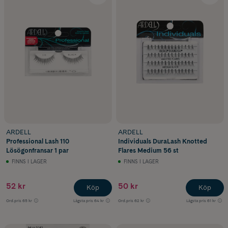
ARDELL
ARDELL
Professional Lash 110
Individuals DuraLash Knotted
Lösögonfransar 1 par
Flares Medium 56 st
FINNS I LAGER
FINNS I LAGER
52 kr
50 kr
Köp
Köp
Ord.pris
65 kr
Lägsta pris
64 kr
Ord.pris
62 kr
Lägsta pris
61 kr