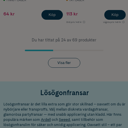
FINNS I LAGER
FÅ I LAGER
64 kr
113 kr
Köp
Köp
Ord.pris
149 kr
Lägsta pris
148 kr
Du har tittat på 24 av 69 produkter
Visa fler
Lösögonfransar
Lösögonfransar är det lilla extra som gör stor skillnad – oavsett om du är
nybörjare eller fransproffs. Välj mellan diskreta vardagsfransar,
glamorösa partyfransar — med snabb applicering utan kladd. Här finns
populära märken som
Ardell
och
Sweed
, samt tillbehör som
lösögonfranslim för säker och smidig applicering. Oavsett stil – ett par