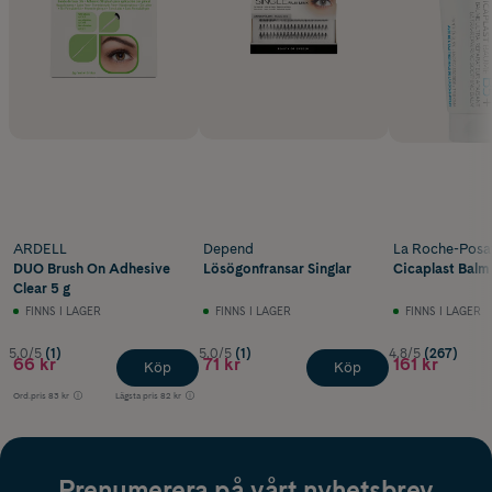
ARDELL
Depend
La Roche-Posa
DUO Brush On Adhesive
Lösögonfransar Singlar
Cicaplast Balm
Clear 5 g
FINNS I LAGER
FINNS I LAGER
FINNS I LAGER
5.0/5
(1)
5.0/5
(1)
4.8/5
(267)
66 kr
71 kr
161 kr
Köp
Köp
Ord.pris
83 kr
Lägsta pris
82 kr
Prenumerera på vårt nyhetsbrev