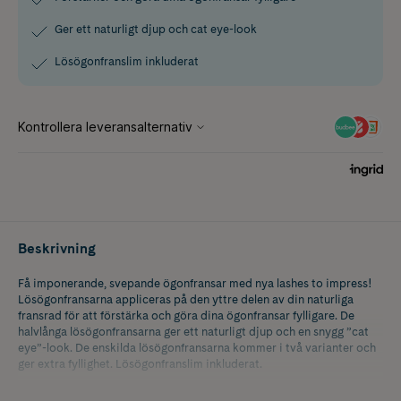
Ger ett naturligt djup och cat eye-look
Lösögonfranslim inkluderat
Beskrivning
Få imponerande, svepande ögonfransar med nya lashes to impress!
Lösögonfransarna appliceras på den yttre delen av din naturliga
fransrad för att förstärka och göra dina ögonfransar fylligare. De
halvlånga lösögonfransarna ger ett naturligt djup och en snygg ”cat
eye”-look. De enskilda lösögonfransarna kommer i två varianter och
ger extra fyllighet. Lösögonfranslim inkluderat.