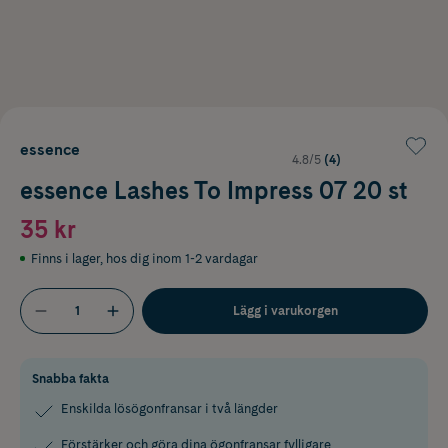
essence
4.8/5
(4)
essence Lashes To Impress 07 20 st
35 kr
Finns i lager
,
hos dig inom 1-2 vardagar
Lägg i varukorgen
Snabba fakta
Enskilda lösögonfransar i två längder
Förstärker och göra dina ögonfransar fylligare