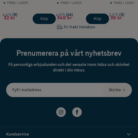
FINNS I LAGER
FINNS I LAGER
FINNS I LAGER
4.4/5
(5)
4.9/5
(24)
2.0/5
(3)
32 kr
349 kr
39 kr
Köp
Köp
Fri frakt Instabox
Prenumerera på vårt nyhetsbrev
Få personliga erbjudanden och det senaste inom hälsa och skönhet
direkt i din inbox.
Fyll i mailadress
Skicka
Kundservice