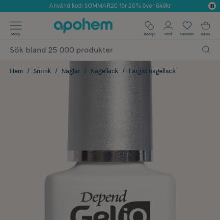
Använd kod: SOMMAR20 för 20% över 649kr
Årets Butik 2025 inom Skönhet
✓ Fri frakt
Meny
Recept
Profil
Favoriter
Kassa
✓ Rådgivning från farmaceuter & hudterapeuter
✓ Poäng på alla köp*
Hem
Smink
Naglar
Nagellack
Färgat nagellack