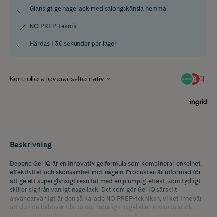
Glansigt gelnagellack med salongskänsla hemma
NO PREP-teknik
Härdas i 30 sekunder per lager
Beskrivning
Depend Gel iQ är en innovativ gelformula som kombinerar enkelhet,
effektivitet och skonsamhet mot nageln. Produkten är utformad för
att ge ett superglansigt resultat med en plumpig-effekt, som tydligt
skiljer sig från vanligt nagellack. Det som gör Gel iQ särskilt
användarvänligt är den så kallade NO PREP-tekniken, vilket innebär
att du inte behöver fila på din naturliga nagel eller använda stark
primer före applicering – något som annars kan försämra nagelns