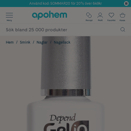
Använd kod: SOMMAR20 för 20% över 649kr
Årets Butik 2025 inom Skönhet
✓ Fri frakt
Meny
Recept
Profil
Favoriter
Kassa
✓ Rådgivning från farmaceuter & hudterapeuter
✓ Poäng på alla köp*
Hem
Smink
Naglar
Nagellack