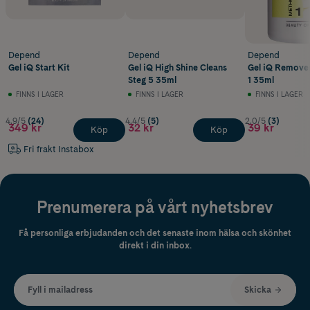
Depend
Depend
Depend
Gel iQ Start Kit
Gel iQ High Shine Cleans
Gel iQ Remove
Steg 5 35ml
1 35ml
FINNS I LAGER
FINNS I LAGER
FINNS I LAGER
4.9/5
(24)
4.4/5
(5)
2.0/5
(3)
349 kr
32 kr
39 kr
Köp
Köp
Fri frakt Instabox
Prenumerera på vårt nyhetsbrev
Få personliga erbjudanden och det senaste inom hälsa och skönhet
direkt i din inbox.
Fyll i mailadress
Skicka