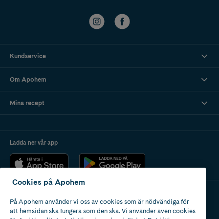
Kundservice
Om Apohem
Mina recept
Ladda ner vår app
Cookies på Apohem
På Apohem använder vi oss av cookies som är nödvändiga för
Apotek med tillstånd
att hemsidan ska fungera som den ska. Vi använder även cookies
av Läkemedelsverket