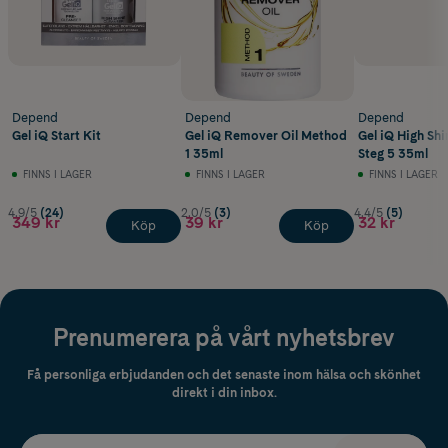
Depend
Depend
Depend
Gel iQ Start Kit
Gel iQ Remover Oil Method
Gel iQ High Shi
1 35ml
Steg 5 35ml
FINNS I LAGER
FINNS I LAGER
FINNS I LAGER
4.9/5
(24)
2.0/5
(3)
4.4/5
(5)
349 kr
39 kr
32 kr
Köp
Köp
Prenumerera på vårt nyhetsbrev
Få personliga erbjudanden och det senaste inom hälsa och skönhet
direkt i din inbox.