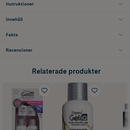
självutjämning där eventuella ränder försvinner under härdningen,
Instruktioner
även om du inte lackat helt jämnt.
Efter härdning av topplacket i lampan återstår rengöring med High
Innehåll
Shine Cleanser som framkallar en fantastisk glans och färgåtergivning.
Lacket är nu härdat, torrt och kan direkt vidröras och klarar stötar.
Gel iQ ger ett mycket hållbart resultat i upp till 14 dagar.
Fakta
Recensioner
Relaterade produkter