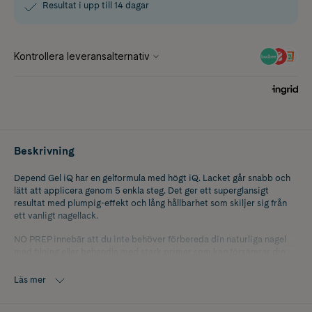
Resultat i upp till 14 dagar
Beskrivning
Depend Gel iQ har en gelformula med högt iQ. Lacket går snabb och
lätt att applicera genom 5 enkla steg. Det ger ett superglansigt
resultat med plumpig-effekt och lång hållbarhet som skiljer sig från
ett vanligt nagellack.
NO PREP innebär att du inte behöver förbereda din naturliga nagel
med filning eller behandla med stark primer som kan försämrar din
nagelkvalitet, vilket ska undvikas. Gel iQ behöver bara lätt rengöring
med en mild Pre-Cleanser innan du utför din lackbehandling. UV/LED-
Läs mer
lampan är speciellt utvecklad med en härdningstid på 30 sekunder i
varje applikationssteg. Symbiosen mellan lampa och lack ger en