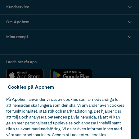
Kundservice
Om Apohem
Mina recept
Ladda ner vår app
Cookies på Apohem
På Apohem använder vi oss av cookies som är nödvändiga för
Apotek med tillstånd
att hemsidan ska fungera som den ska. Vi använder även cookies
av Läkemedelsverket
för funktionalitet, statistik och marknadsföring. Det hjälper oss
att följa och analysera beteenden på vår hemsida, så att vi kan
ge en mer personaliserad upplevelse och anpassa innehåll samt
rikta relevant marknadsföring. Vi delar även informationen med
våra samarbetspartners. Genom att acceptera cookies