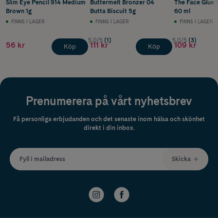
Slim Eye Pencil 914 Medium
Buttermelt Bronzer 04
The Face Glue 
Brown 1g
Butta Biscuit 5g
60 ml
FINNS I LAGER
FINNS I LAGER
FINNS I LAGER
5.0/5
(1)
5.0/5
(3)
56 kr
111 kr
109 kr
Köp
Köp
Prenumerera på vårt nyhetsbrev
Få personliga erbjudanden och det senaste inom hälsa och skönhet
direkt i din inbox.
Fyll i mailadress
Skicka