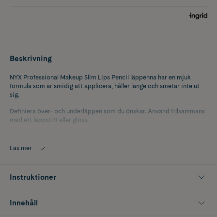
Beskrivning
NYX Professional Makeup Slim Lips Pencil läppenna har en mjuk
formula som är smidig att applicera, håller länge och smetar inte ut
sig.
Definiera över- och underläppen som du önskar. Använd tillsammans
med ett läppstift eller gloss.
Läs mer
Instruktioner
Innehåll