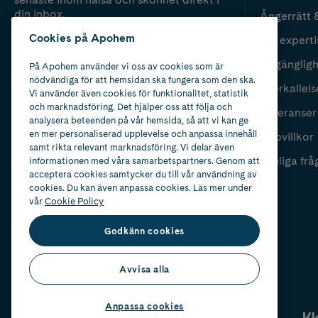
din inbox.
Ångerrätt 
Cookies på Apohem
Vår experti
Fyll i mailadress
Skicka
Tillgänglig
På Apohem använder vi oss av cookies som är
nödvändiga för att hemsidan ska fungera som den ska.
Återkallels
Vi använder även cookies för funktionalitet, statistik
och marknadsföring. Det hjälper oss att följa och
Leveranser
analysera beteenden på vår hemsida, så att vi kan ge
en mer personaliserad upplevelse och anpassa innehåll
Köpvillkor
samt rikta relevant marknadsföring. Vi delar även
Vanliga frå
informationen med våra samarbetspartners. Genom att
acceptera cookies samtycker du till vår användning av
cookies. Du kan även anpassa cookies. Läs mer under
vår
Cookie Policy
Godkänn cookies
Avvisa alla
Anpassa cookies