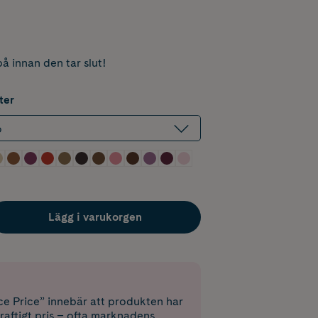
å innan den tar slut!
ter
o
Lägg i varukorgen
e Price” innebär att produkten har
raftigt pris – ofta marknadens