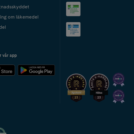
tnadsskyddet
ing om läkemedel
del
r vår app
2024