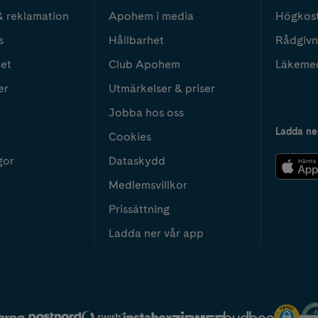
& reklamation
Apohem i media
Högkos
s
Hållbarhet
Rådgivn
het
Club Apohem
Läkeme
er
Utmärkelser & priser
Jobba hos oss
Ladda ne
Cookies
gor
Dataskydd
Medlemsvillkor
Prissättning
Ladda ner vår app