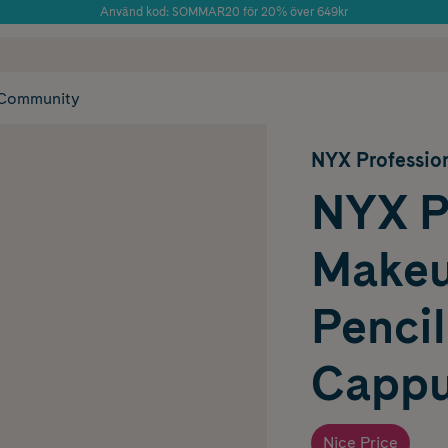
Använd kod: SOMMAR20 för 20% över 649kr
Årets Butik 2025 inom Skönhet
 frakt
✓ Rådgivning från farmaceuter & hudterapeuter
✓ Poäng på alla
Community
NYX Professio
NYX P
Makeu
Penci
Cappu
Nice Price