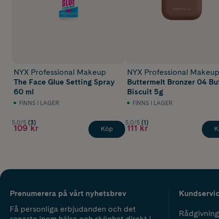
NYX Professional Makeup
NYX Professional Makeu
The Face Glue Setting Spray
Buttermelt Bronzer 04 Bu
60 ml
Biscuit 5g
FINNS I LAGER
FINNS I LAGER
5.0/5
(3)
5.0/5
(1)
109 kr
111 kr
Köp
K
Prenumerera på vårt nyhetsbrev
Kundservi
Få personliga erbjudanden och det
Rådgivning
senaste inom hälsa och skönhet direkt i