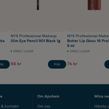
p
NYX Professional Makeup
NYX Professional Mak
tta
Slim Eye Pencil 901 Black 1g
Butter Lip Gloss 16 Pra
8 ml
FINNS I LAGER
FINNS I LAGER
56 kr
74 kr
öp
Köp
ce
Om Apohem
Mina re
 & kontakt
Om oss
Hämta u