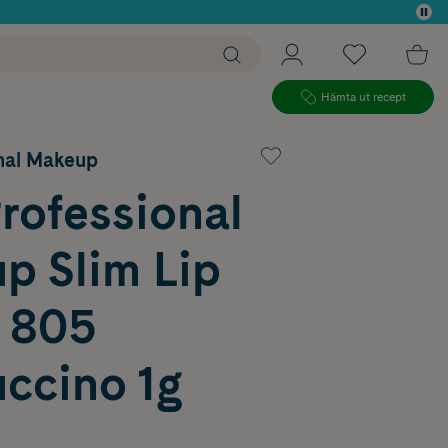
 köp*
Hämta ut recept
nal Makeup
rofessional
p Slim Lip
l 805
ccino 1g