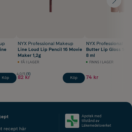
eup
NYX Professional Makeup
NYX Professional M
line
Line Loud Lip Pencil 16 Movie
Butter Lip Gloss 14 
Maker 1,2g
8 ml
FÅ I LAGER
FINNS I LAGER
4.0/5
(1)
82 kr
74 kr
Köp
Köp
cept
Apotek med
tillstånd av
Läkemedelsverket
t recept här