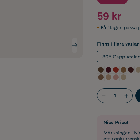
59 kr
Få i lager
,
passa p
Finns i flera varian
805 Cappuccin
Nice Price!
Märkningen “Nic
ett konkurrensk