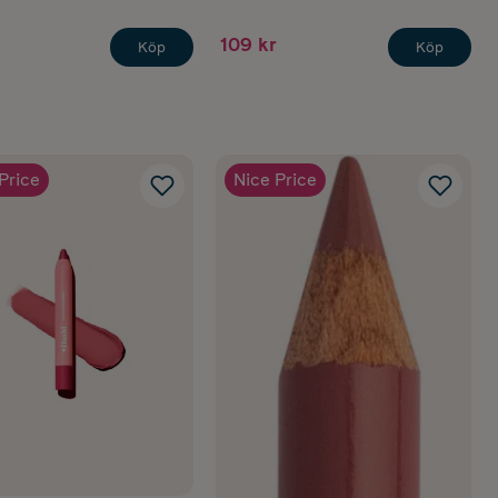
109 kr
Köp
Köp
Price
Nice Price