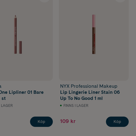
a
NYX Professional Makeup
One Lipliner 01 Bare
Lip Lingerie Liner Stain 06
 st
Up To No Good 1 ml
I LAGER
FINNS I LAGER
109 kr
Köp
Köp