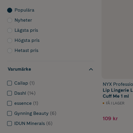
Populära
Nyheter
Lägsta pris
Högsta pris
Hetast pris
Varumärke
Cailap
(1)
NYX Professi
Lip Lingerie L
Dashl
(14)
Cuff Me 1 ml
essence
(1)
FÅ I LAGER
Gynning Beauty
(6)
109 kr
IDUN Minerals
(6)