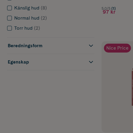
Känslig hud
(8)
5.0/5
(1)
97 kr
Normal hud
(2)
Torr hud
(2)
Beredningsform
Nice Price
Egenskap