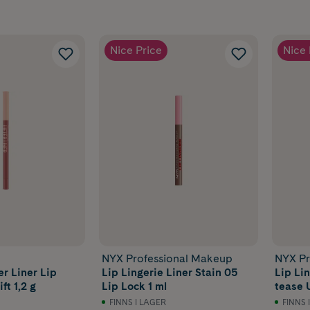
Nice Price
Nice 
NYX Professional Makeup
NYX Pr
er Liner Lip
Lip Lingerie Liner Stain 05
Lip Lin
ft 1,2 g
Lip Lock 1 ml
tease U
FINNS I LAGER
FINNS 