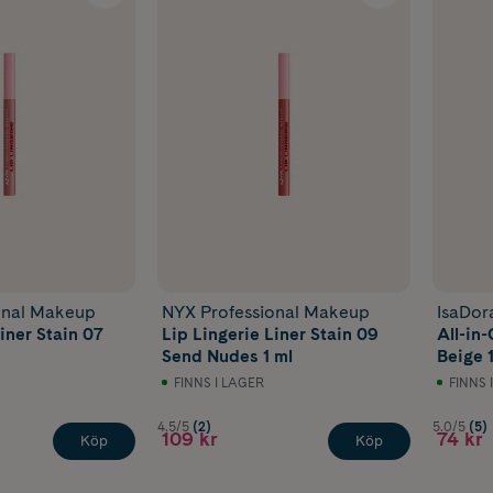
onal Makeup
NYX Professional Makeup
IsaDor
iner Stain 07
Lip Lingerie Liner Stain 09
All-in-
Send Nudes 1 ml
Beige 1
FINNS I LAGER
FINNS 
4.5/5
(2)
5.0/5
(5)
109 kr
74 kr
Köp
Köp