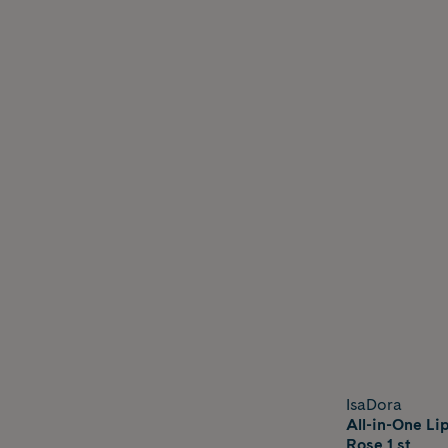
IsaDora
All-in-One Li
Rose 1 st