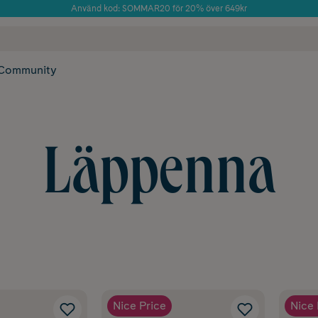
Använd kod: SOMMAR20 för 20% över 649kr
Årets Butik 2025 inom Skönhet
 frakt
✓ Rådgivning från farmaceuter & hudterapeuter
✓ Poäng på alla
Community
Läppenna
Nice Price
Nice 