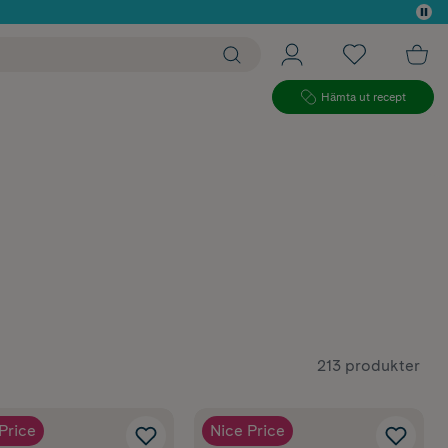
 köp*
Hämta ut recept
213 produkter
Price
Nice Price