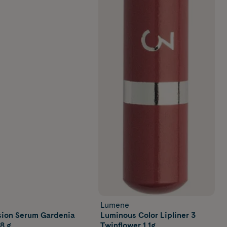
Lumene
sion Serum Gardenia
Luminous Color Lipliner 3
,8 g
Twinflower 1,1g