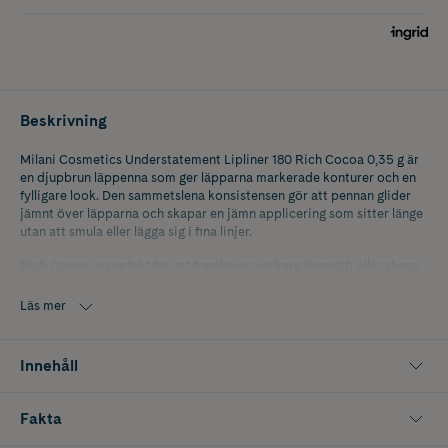
Beskrivning
Milani Cosmetics Understatement Lipliner 180 Rich Cocoa 0,35 g är
en djupbrun läppenna som ger läpparna markerade konturer och en
fylligare look. Den sammetslena konsistensen gör att pennan glider
jämnt över läpparna och skapar en jämn applicering som sitter länge
utan att smula eller lägga sig i fina linjer.
Rich Cocoa är perfekt för att framhäva mörkare läppstift eller skapa
kontrast till ljusare nude-nyanser. Den kan användas på hela läppen
för en intensiv brun look eller endast längs konturerna för att
Läs mer
förstärka formen. Pennan är vridbar och behöver inte vässas, vilket
gör den smidig att använda varje dag.
Innehåll
Nyans: Rich Cocoa 180.
Fakta