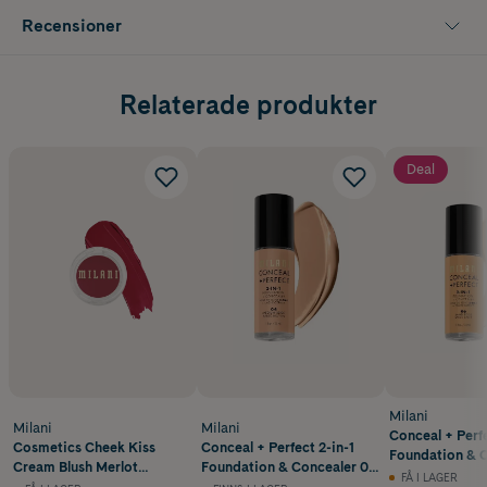
Recensioner
Relaterade produkter
Deal
Milani
Milani
Milani
Conceal + Perfe
Cosmetics Cheek Kiss
Conceal + Perfect 2-in-1
Foundation & 
Cream Blush Merlot
Foundation & Concealer 04
Sand Beige 30 
FÅ I LAGER
Moment 6 g
Medium Beige 30 ml