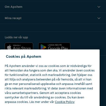
Om Apohem
Mina recept
Ladda ner vår app
Cookies på Apohem
På Apohem använder vi oss av cookies som är nödvändiga för
Apotek med tillstånd
att hemsidan ska fungera som den ska. Vi använder även cookies
av Läkemedelsverket
för funktionalitet, statistik och marknadsföring. Det hjälper oss
att följa och analysera beteenden på vår hemsida, så att vi kan
ge en mer personaliserad upplevelse och anpassa innehåll samt
rikta relevant marknadsföring. Vi delar även informationen med
våra samarbetspartners. Genom att acceptera cookies
samtycker du till vår användning av cookies. Du kan även
2024
anpassa cookies. Läs mer under vår
Cookie Policy