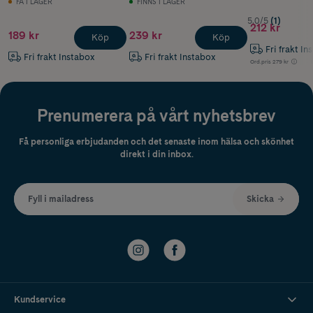
FÅ I LAGER
FINNS I LAGER
5.0/5
(1)
212 kr
189 kr
239 kr
Köp
Köp
Fri frakt In
Fri frakt Instabox
Fri frakt Instabox
Ord.pris
279 kr
Prenumerera på vårt nyhetsbrev
Få personliga erbjudanden och det senaste inom hälsa och skönhet
direkt i din inbox.
Fyll i mailadress
Skicka
Kundservice