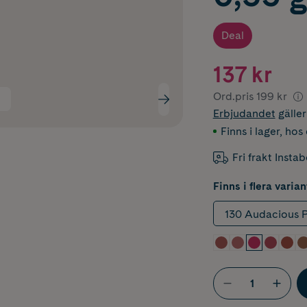
Deal
137 kr
Ord.pris
199 kr
Erbjudandet
gälle
Finns i lager
,
hos 
Fri frakt Insta
Finns i flera varian
130 Audacious P