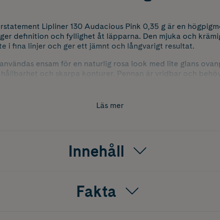
rstatement Lipliner 130 Audacious Pink 0,35 g är en högpigm
ger definition och fyllighet åt läpparna. Den mjuka och krämi
te i fina linjer och ger ett jämnt och långvarigt resultat.
vändas ensam för en naturlig rosa look med lite glans ovanp
a hållbarhet och skarpa konturer. Pennan är vridbar och behöv
applicering.
 130.
Läs mer
Innehåll
Fakta