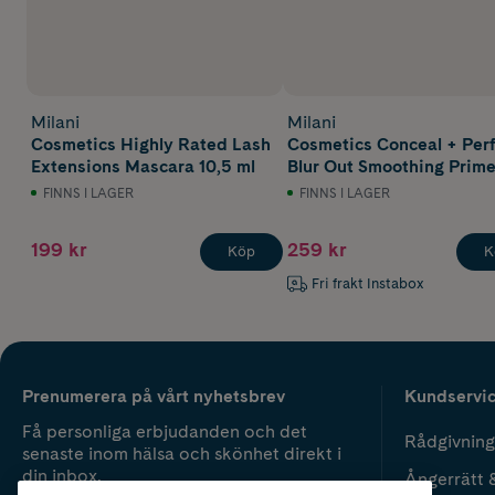
Milani
Milani
Cosmetics Highly Rated Lash
Cosmetics Conceal + Perf
Extensions Mascara 10,5 ml
Blur Out Smoothing Prime
21 g
FINNS I LAGER
FINNS I LAGER
199 kr
259 kr
Köp
K
Fri frakt Instabox
Prenumerera på vårt nyhetsbrev
Kundservi
Få personliga erbjudanden och det
Rådgivning
senaste inom hälsa och skönhet direkt i
din inbox.
Ångerrätt 