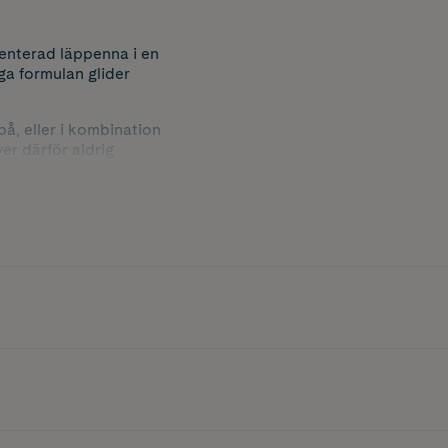
enterad läppenna i en
ga formulan glider
å, eller i kombination
er därför aldrig