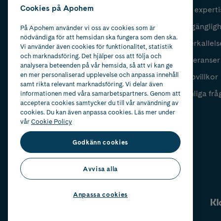
Cookies på Apohem
Vår experti
Fyll i mailadress
Skicka
Tillgänglig
På Apohem använder vi oss av cookies som är
nödvändiga för att hemsidan ska fungera som den ska.
Återkallels
Vi använder även cookies för funktionalitet, statistik
och marknadsföring. Det hjälper oss att följa och
Leveranser
analysera beteenden på vår hemsida, så att vi kan ge
en mer personaliserad upplevelse och anpassa innehåll
Köpvillkor
samt rikta relevant marknadsföring. Vi delar även
Vanliga frå
informationen med våra samarbetspartners. Genom att
acceptera cookies samtycker du till vår användning av
cookies. Du kan även anpassa cookies. Läs mer under
vår
Cookie Policy
Godkänn cookies
Avvisa alla
Anpassa cookies