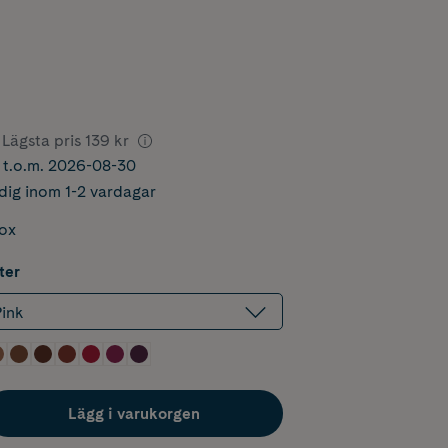
Lägsta pris
139 kr
r t.o.m. 2026-08-30
dig inom 1-2 vardagar
box
ter
ink
Lägg i varukorgen