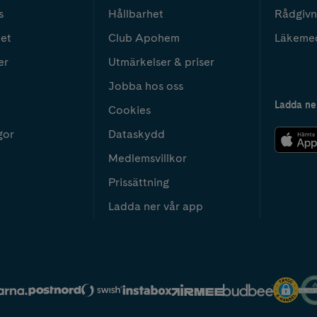
s
Hållbarhet
Rådgivn
het
Club Apohem
Läkeme
er
Utmärkelser & priser
Jobba hos oss
Ladda ne
Cookies
gor
Dataskydd
Medlemsvillkor
Prissättning
Ladda ner vår app