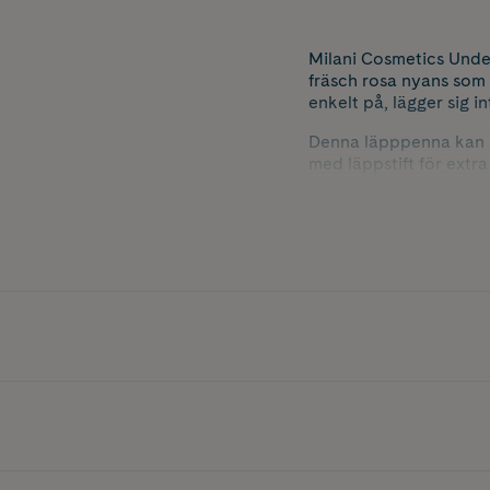
Milani Cosmetics Unde
fräsch rosa nyans som 
enkelt på, lägger sig in
Denna läpppenna kan an
med läppstift för extr
vässas, alltid redo för 
Nyans: Audacious Pink