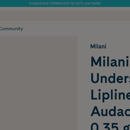
Använd kod: SOMMAR20 för 20% över 649kr
 frakt
✓ Rådgivning från farmaceuter & hudterapeuter
Årets Butik 2025 inom Skönhet
✓ Poäng på alla
Community
Milani
Milan
Under
Liplin
Audac
0,35 