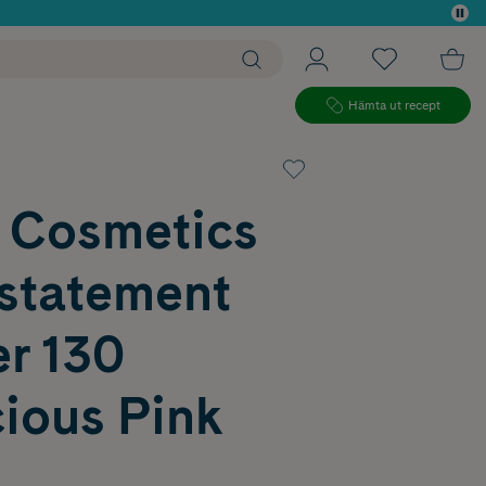
 köp*
Hämta ut recept
i Cosmetics
statement
er 130
ious Pink
g