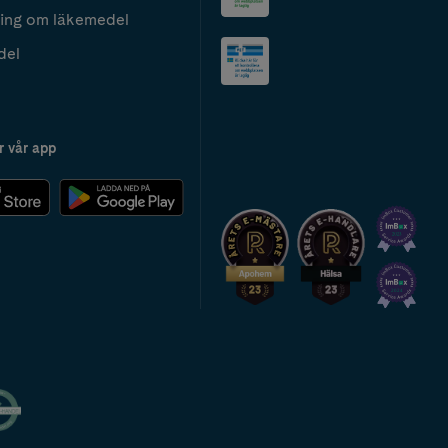
ing om läkemedel
del
r vår app
2024