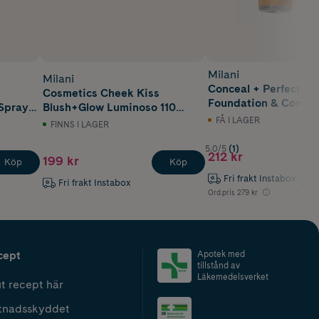
Milani
Milani
Conceal + Perfect 2-i
t
Cosmetics Cheek Kiss
Foundation & Concea
 Spray
Blush+Glow Luminoso 110
Sand Beige 30 ml
10 ml
FÅ I LAGER
FINNS I LAGER
5.0/5
(1)
212 kr
199 kr
Köp
Köp
Fri frakt Instabox
Fri frakt Instabox
Ord.pris
279 kr
Lägsta 
cept
Apotek med
tillstånd av
Läkemedelsverket
t recept här
tnadsskyddet