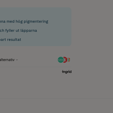
nna med hög pigmentering
ch fyller ut läpparna
bart resultat