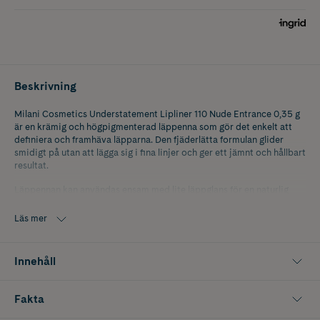
Beskrivning
Milani Cosmetics Understatement Lipliner 110 Nude Entrance 0,35 g
är en krämig och högpigmenterad läppenna som gör det enkelt att
definiera och framhäva läpparna. Den fjäderlätta formulan glider
smidigt på utan att lägga sig i fina linjer och ger ett jämnt och hållbart
resultat.
Läppennan kan användas ensam med lite läppglans för en naturlig
look eller under ditt favoritläppstift för extra hållbarhet och
precision. Tack vare den praktiska designen behöver pennan aldrig
Läs mer
vässas – redo att användas när du vill.
Nyans: Nude Entrance 110.
Innehåll
Fakta