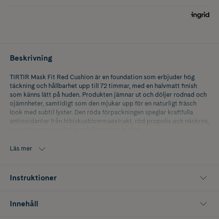
Beskrivning
TIRTIR Mask Fit Red Cushion är en foundation som erbjuder hög
täckning och hållbarhet upp till 72 timmar, med en halvmatt finish
som känns lätt på huden. Produkten jämnar ut och döljer rodnad och
ojämnheter, samtidigt som den mjukar upp för en naturligt fräsch
look med subtil lyster. Den röda förpackningen speglar kraftfulla
antioxidanter från hibiskusblommaextrakt, röd propolis och näckros,
som tillsammans vårdar och återfuktar huden.
25N Mocha: En medium beige med neutrala undetoner.
Läs mer
Instruktioner
Innehåll