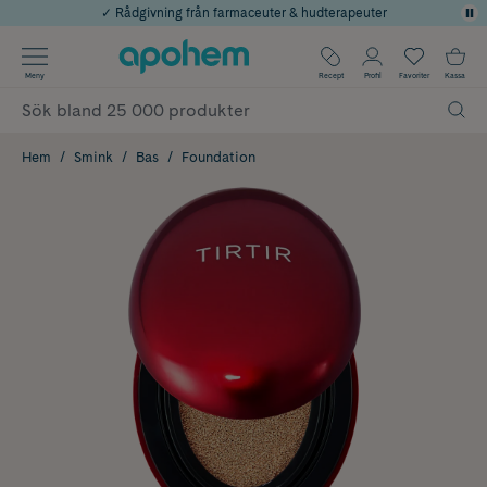
✓ Rådgivning från farmaceuter & hudterapeuter
Använd kod: SOMMAR20 för 20% över 649kr
Årets Butik 2025 inom Skönhet
✓ Fri frakt
Meny
Recept
Profil
Favoriter
Kassa
✓ Poäng på alla köp*
Hem
Smink
Bas
Foundation