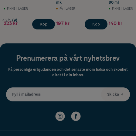
mk
80 ml
FINNS I LAGER
FÅ I LAGER
FINNS I LAGER
4.2/5
(9)
223 kr
197 kr
140 kr
Köp
Köp
Prenumerera på vårt nyhetsbrev
Få personliga erbjudanden och det senaste inom hälsa och skönhet
direkt i din inbox.
Fyll i mailadress
Skicka