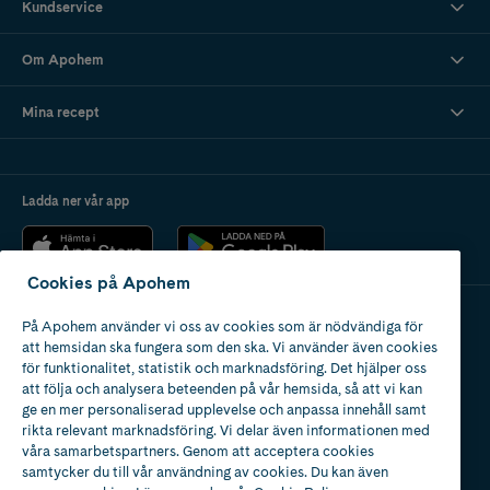
Kundservice
Om Apohem
Mina recept
Ladda ner vår app
Cookies på Apohem
På Apohem använder vi oss av cookies som är nödvändiga för
Apotek med tillstånd
att hemsidan ska fungera som den ska. Vi använder även cookies
av Läkemedelsverket
för funktionalitet, statistik och marknadsföring. Det hjälper oss
att följa och analysera beteenden på vår hemsida, så att vi kan
ge en mer personaliserad upplevelse och anpassa innehåll samt
rikta relevant marknadsföring. Vi delar även informationen med
våra samarbetspartners. Genom att acceptera cookies
samtycker du till vår användning av cookies. Du kan även
2024