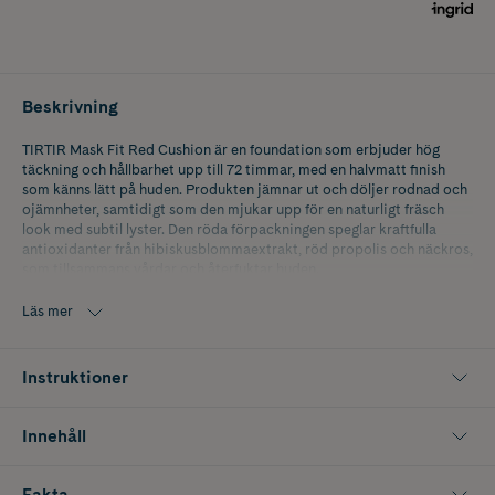
Beskrivning
TIRTIR Mask Fit Red Cushion är en foundation som erbjuder hög
täckning och hållbarhet upp till 72 timmar, med en halvmatt finish
som känns lätt på huden. Produkten jämnar ut och döljer rodnad och
ojämnheter, samtidigt som den mjukar upp för en naturligt fräsch
look med subtil lyster. Den röda förpackningen speglar kraftfulla
antioxidanter från hibiskusblommaextrakt, röd propolis och näckros,
som tillsammans vårdar och återfuktar huden.
23N Sand: En ljus-medium neutral beige.
Läs mer
Instruktioner
Innehåll
Fakta