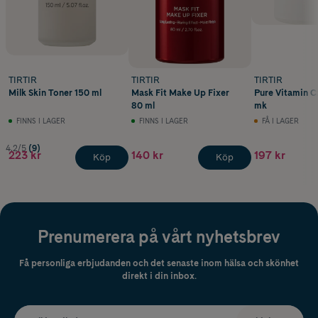
TIRTIR
TIRTIR
TIRTIR
Milk Skin Toner 150 ml
Mask Fit Make Up Fixer
Pure Vitamin 
80 ml
mk
FINNS I LAGER
FINNS I LAGER
FÅ I LAGER
4.2/5
(9)
223 kr
140 kr
197 kr
Köp
Köp
Prenumerera på vårt nyhetsbrev
Få personliga erbjudanden och det senaste inom hälsa och skönhet
direkt i din inbox.