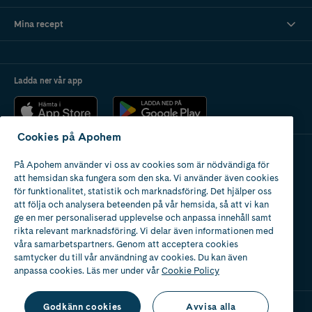
Mina recept
Ladda ner vår app
Cookies på Apohem
På Apohem använder vi oss av cookies som är nödvändiga för
Apotek med tillstånd
att hemsidan ska fungera som den ska. Vi använder även cookies
av Läkemedelsverket
för funktionalitet, statistik och marknadsföring. Det hjälper oss
att följa och analysera beteenden på vår hemsida, så att vi kan
ge en mer personaliserad upplevelse och anpassa innehåll samt
rikta relevant marknadsföring. Vi delar även informationen med
våra samarbetspartners. Genom att acceptera cookies
samtycker du till vår användning av cookies. Du kan även
2024
anpassa cookies. Läs mer under vår
Cookie Policy
Godkänn cookies
Avvisa alla