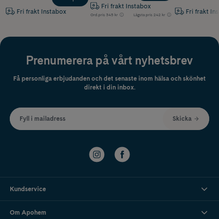
Fri frakt Instabox
Fri frakt Instabox
Fri frakt In
Ord.pris
345 kr
Lägsta pris
242 kr
Prenumerera på vårt nyhetsbrev
Få personliga erbjudanden och det senaste inom hälsa och skönhet
direkt i din inbox.
Fyll i mailadress
Skicka
Kundservice
Om Apohem