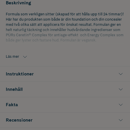
Beskrivning
Formula som verkligen sitter (skapad för att hålla upp till 24 timmar)!
Här har du produkten som både är din foundation och din concealer
med två olika sätt att applicera för önskat resultat. Formulan ger en
helt naturlig täckning och innehåller hudvårdande ingredienser som
PÜRs Ceretin® Complex för antiage-effekt och Energy Complex som
både ger lyster och fastare hud. Formulan är vegansk.
Använd pumpen och applicera med borste i ansiktet för medium till
full täckning. Där du har ojämn hudton eller behöver dölja något extra
Läs mer
använder du produkten som concealer genom att skruva av korken
och använda applikatorn. Resultatet: en perfekt love your selfie-
finish!
Instruktioner
Huvudingredienser:
Innehåll
Ceretin® Complex | För mjukhet, uppstramning och förbättrad
hudton.
Fakta
Energy Complex | En kombination av ginseng, grönt te och vitamin B
som boostar hudens naturliga metabolism för en klarare mer
hälsosam hud.
Recensioner
Lingonextrakt | Hjälper till att skydda huden från påverkan av blått