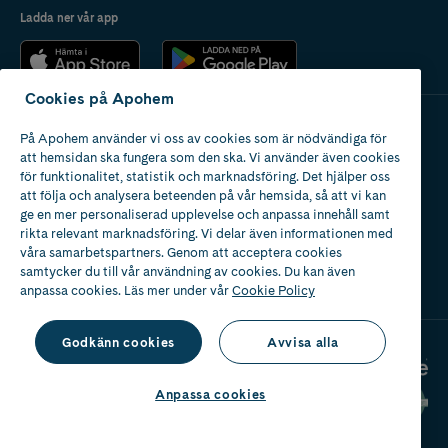
Ladda ner vår app
Cookies på Apohem
På Apohem använder vi oss av cookies som är nödvändiga för
Apotek med tillstånd
att hemsidan ska fungera som den ska. Vi använder även cookies
av Läkemedelsverket
för funktionalitet, statistik och marknadsföring. Det hjälper oss
att följa och analysera beteenden på vår hemsida, så att vi kan
ge en mer personaliserad upplevelse och anpassa innehåll samt
rikta relevant marknadsföring. Vi delar även informationen med
våra samarbetspartners. Genom att acceptera cookies
samtycker du till vår användning av cookies. Du kan även
2024
anpassa cookies. Läs mer under vår
Cookie Policy
Godkänn cookies
Avvisa alla
Anpassa cookies