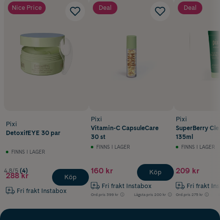
Nice Price
Deal
Deal
Pixi
Pixi
Pixi
Vitamin-C CapsuleCare
SuperBerry Cl
DetoxifEYE 30 par
30 st
135ml
FINNS I LAGER
FINNS I LAGER
FINNS I LAGER
160 kr
209 kr
4.8/5
(4)
Köp
288 kr
Köp
Fri frakt Instabox
Fri frakt In
Fri frakt Instabox
Ord.pris
399 kr
Lägsta pris
200 kr
Ord.pris
275 kr