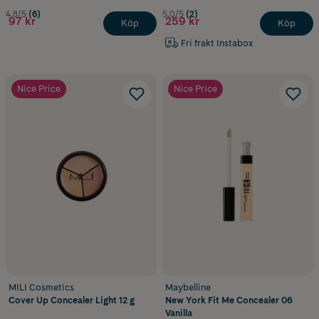
4.8/5
(6)
5.0/5
(2)
97 kr
259 kr
Köp
Köp
Fri frakt Instabox
Nice Price
Nice Price
MILI Cosmetics
Maybelline
Cover Up Concealer Light 12 g
New York Fit Me Concealer 06
Vanilla