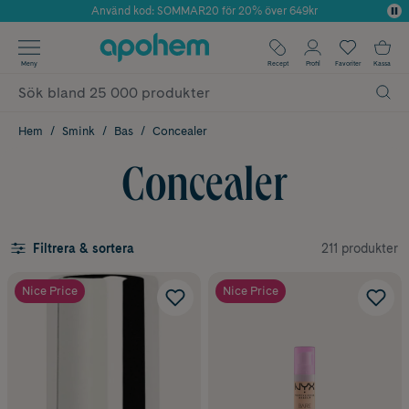
Använd kod: SOMMAR20 för 20% över 649kr
Årets Butik 2025 inom Skönhet
✓ Fri frakt
Meny
Recept
Profil
Favoriter
Kassa
✓ Rådgivning från farmaceuter & hudterapeuter
✓ Poäng på alla köp*
Hem
Smink
Bas
Concealer
Concealer
211 produkter
Filtrera & sortera
Nice Price
Nice Price