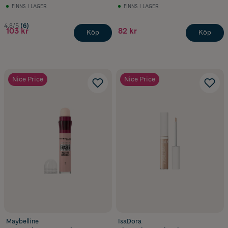
FINNS I LAGER
FINNS I LAGER
4.8/5
(6)
103 kr
82 kr
Köp
Köp
Nice Price
Nice Price
Maybelline
IsaDora