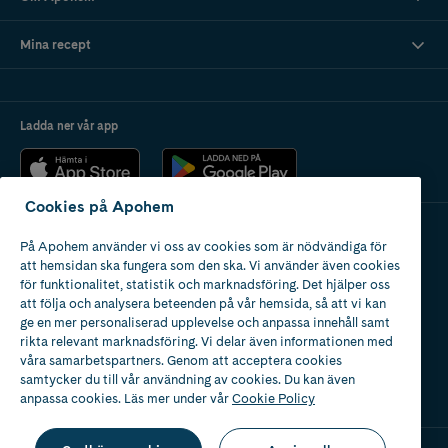
Grön reducerar rödhet
Gul döljer mörka ringar under ögonen och täcker blå eller lila vener
Lila reducerar gula hudtoner
Mina recept
Tips!
Få hjälp att hitta bästa concealern i Magazine by Apohem.
Ladda ner vår app
Cookies på Apohem
På Apohem använder vi oss av cookies som är nödvändiga för
Apotek med tillstånd
att hemsidan ska fungera som den ska. Vi använder även cookies
av Läkemedelsverket
för funktionalitet, statistik och marknadsföring. Det hjälper oss
att följa och analysera beteenden på vår hemsida, så att vi kan
ge en mer personaliserad upplevelse och anpassa innehåll samt
rikta relevant marknadsföring. Vi delar även informationen med
våra samarbetspartners. Genom att acceptera cookies
samtycker du till vår användning av cookies. Du kan även
2024
anpassa cookies. Läs mer under vår
Cookie Policy