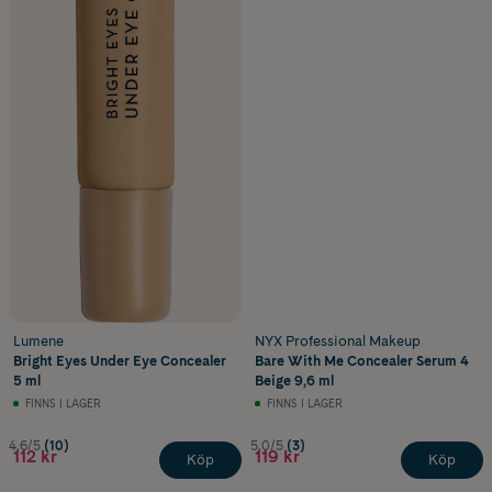
Lumene
NYX Professional Makeup
Bright Eyes Under Eye Concealer
Bare With Me Concealer Serum 4
5 ml
Beige 9,6 ml
FINNS I LAGER
FINNS I LAGER
4.6/5
(10)
5.0/5
(3)
112 kr
119 kr
Köp
Köp