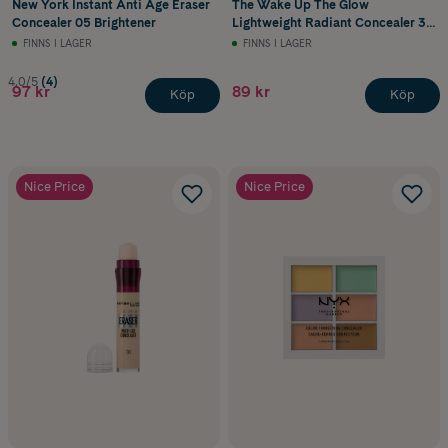
New York Instant Anti Age Eraser
The Wake Up The Glow
Concealer 05 Brightener
Lightweight Radiant Concealer 3N
Neutral 10 ml
FINNS I LAGER
FINNS I LAGER
4.0/5
(4)
97 kr
89 kr
Köp
Köp
Nice Price
Nice Price