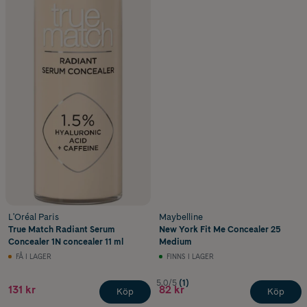
L'Oréal Paris
Maybelline
True Match Radiant Serum
New York Fit Me Concealer 25
Concealer 1N concealer 11 ml
Medium
FÅ I LAGER
FINNS I LAGER
5.0/5
(1)
131 kr
82 kr
Köp
Köp