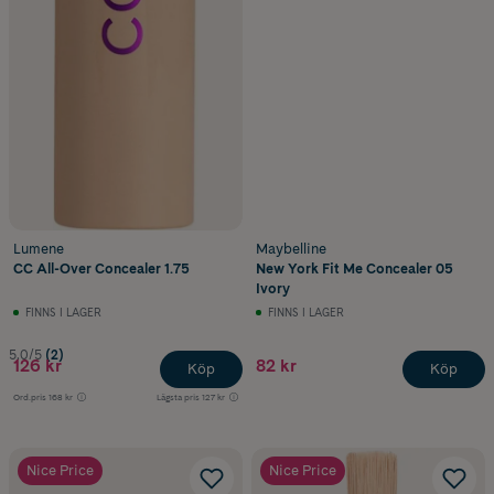
Lumene
Maybelline
CC All-Over Concealer 1.75
New York Fit Me Concealer 05
Ivory
FINNS I LAGER
FINNS I LAGER
5.0/5
(2)
126 kr
82 kr
Köp
Köp
Ord.pris
168 kr
Lägsta pris
127 kr
Nice Price
Nice Price