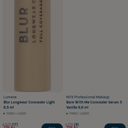
Lumene
NYX Professional Makeup
Blur Longwear Concealer Light
Bare With Me Concealer Serum 3
8,5 ml
Vanilla 9,6 ml
FINNS I LAGER
FINNS I LAGER
4.0/5
(17)
4.7/5
(9)
119 kr
119 kr