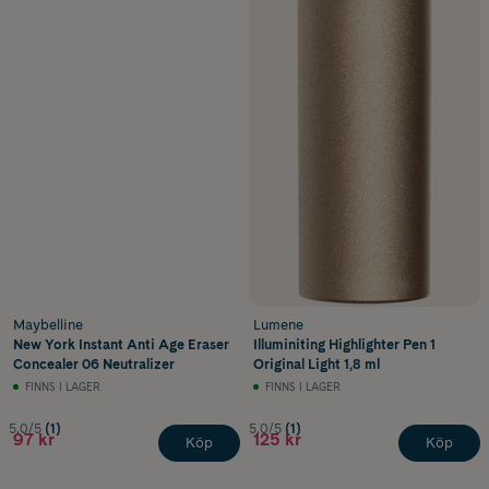
Maybelline
Lumene
New York Instant Anti Age Eraser
Illuminiting Highlighter Pen 1
Concealer 06 Neutralizer
Original Light 1,8 ml
FINNS I LAGER
FINNS I LAGER
5.0/5
(1)
5.0/5
(1)
97 kr
125 kr
Köp
Köp