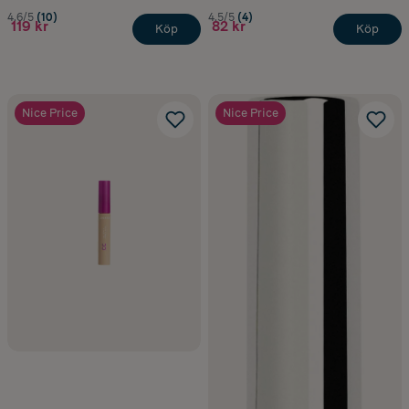
4.6/5
(10)
4.5/5
(4)
119 kr
82 kr
Köp
Köp
Nice Price
Nice Price