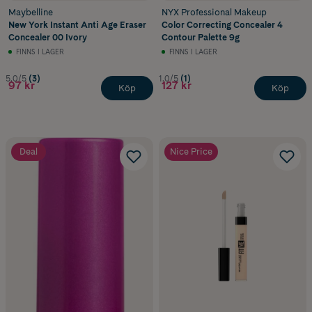
Maybelline
NYX Professional Makeup
New York Instant Anti Age Eraser
Color Correcting Concealer 4
Concealer 00 Ivory
Contour Palette 9g
FINNS I LAGER
FINNS I LAGER
5.0/5
(3)
1.0/5
(1)
97 kr
127 kr
Köp
Köp
Deal
Nice Price