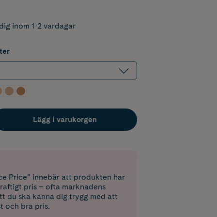
dig inom 1-2 vardagar
ter
Lägg i varukorgen
e Price” innebär att produkten har
raftigt pris – ofta marknadens
 att du ska känna dig trygg med att
st och bra pris.