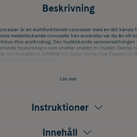
Beskrivning
cealer är en multifunktionell concealer med en lätt känsla f
Denna medeltäckande concealer kan användas var du än vill h
ramhäva dina ansiktsdrag. Den hudälskande sammansättningen 
fuktande hyaluronsyra som smälter snabbt in i huden. Denna c
 vår no1 foundation LUMENE CC Color Correcting Cream! CC A
na nyansen har Medium ton.
 på huden på områden du vill täcka, jämna ut eller framhäva
amp eller fingertoppar. Kan läggas i lager för extra täckning
Läs mer
C Color Correcting Cream.
Instruktioner
Innehåll