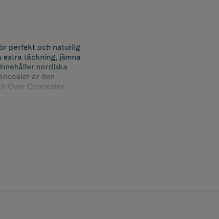
ör perfekt och naturlig
a extra täckning, jämna
innehåller nordiska
oncealer är den
ll-Over Concealer
 och jämna ut med
. För bästa finish