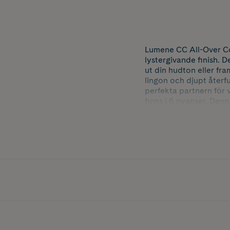
Lumene CC All-Over Con
lystergivande finish. 
ut din hudton eller f
lingon och djupt åter
perfekta partnern för
finns i 6 nyanser. Den
Användning: Applicera
makeupborste, makeupsv
använd med LUMENE C