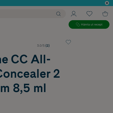
 köp*
Hämta ut recept
3.0/5
(2)
e CC All-
Concealer 2
m 8,5 ml