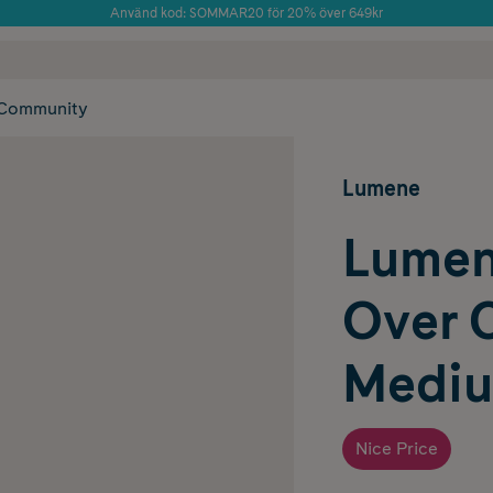
Använd kod: SOMMAR20 för 20% över 649kr
 frakt
✓ Rådgivning från farmaceuter & hudterapeuter
Årets Butik 2025 inom Skönhet
✓ Poäng på alla
Community
Lumene
Lumen
Over 
Mediu
Nice Price