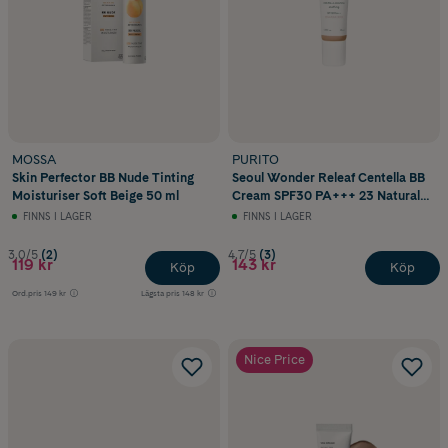
MOSSA
PURITO
Skin Perfector BB Nude Tinting
Seoul Wonder Releaf Centella BB
Moisturiser Soft Beige 50 ml
Cream SPF30 PA+++ 23 Natural
Beige 30 ml
FINNS I LAGER
FINNS I LAGER
3.0/5
(2)
4.7/5
(3)
119 kr
143 kr
Köp
Köp
Ord.pris
149 kr
Lägsta pris
148 kr
Nice Price