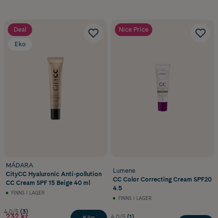
Deal
Nice Price
Eko
MÁDARA
Lumene
CityCC Hyaluronic Anti-pollution
CC Color Correcting Cream SPF20
CC Cream SPF 15 Beige 40 ml
4.5
FINNS I LAGER
FINNS I LAGER
4.0/5
(3)
232 kr
4.0/5
(1)
Köp