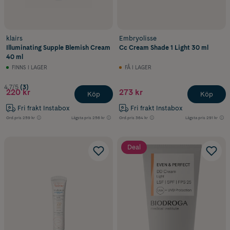
klairs
Embryolisse
Illuminating Supple Blemish Cream
Cc Cream Shade 1 Light 30 ml
40 ml
FINNS I LAGER
FÅ I LAGER
4.7/5
(3)
220 kr
273 kr
Köp
Köp
Fri frakt Instabox
Fri frakt Instabox
Ord.pris
259 kr
Lägsta pris
256 kr
Ord.pris
364 kr
Lägsta pris
291 kr
Deal