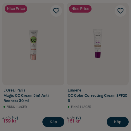
Nice Price
Nice Price
L'Oréal Paris
Lumene
Magic CC Cream 5in1 Anti
CC Color Correcting Cream SPF20
Redness 30 ml
3
FINNS I LAGER
FINNS I LAGER
4.3/5
(12)
4.5/5
(2)
139 kr
161 kr
Köp
Köp