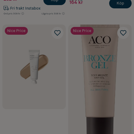
164 kr
Köp
Fri frakt Instabox
Ord.pris
309 kr
Lägsta pris
306 kr
Nice Price
Nice Price