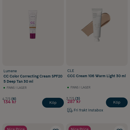
CLE
Lumene
CCC Cream 106 Warm Light 30 ml
CC Color Correcting Cream SPF20
5 Deep Tan 30 ml
FINNS I LAGER
FINNS I LAGER
3.7/5
(3)
4.7/5
(6)
287 kr
134 kr
Köp
Köp
Fri frakt Instabox
Nice Price
Nice Price