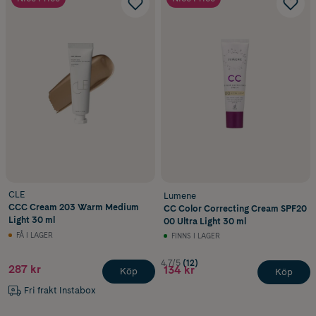
CLE
Lumene
CCC Cream 203 Warm Medium
CC Color Correcting Cream SPF20
Light 30 ml
00 Ultra Light 30 ml
FÅ I LAGER
FINNS I LAGER
4.7/5
(12)
287 kr
134 kr
Köp
Köp
Fri frakt Instabox