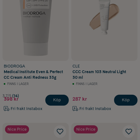
BIODROGA
CLE
Medical Institute Even & Perfect
CCC Cream 103 Neutral Light
CC Cream Anti Redness 33g
30 ml
FINNS I LAGER
FINNS I LAGER
3.7/5
(14)
398 kr
287 kr
Köp
Köp
Fri frakt Instabox
Fri frakt Instabox
Nice Price
Nice Price