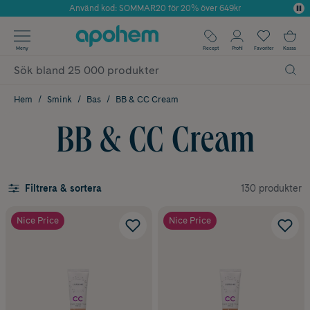
Använd kod: SOMMAR20 för 20% över 649kr
Årets Butik 2025 inom Skönhet
✓ Fri frakt
Meny
Recept
Profil
Favoriter
Kassa
✓ Rådgivning från farmaceuter & hudterapeuter
✓ Poäng på alla köp*
Hem
Smink
Bas
BB & CC Cream
BB & CC Cream
130 produkter
Filtrera & sortera
Nice Price
Nice Price