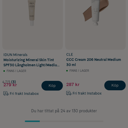
CLE
IDUN Minerals
CCC Cream 206 Neutral Medium
Moisturizing Mineral Skin Tint
30 ml
SPF30 Långholmen Light/Medium
Neutral 27 ml
FINNS I LAGER
FINNS I LAGER
4.7/5
(3)
287 kr
279 kr
Köp
Köp
Fri frakt Instabox
Fri frakt Instabox
Du har tittat på 24 av 130 produkter