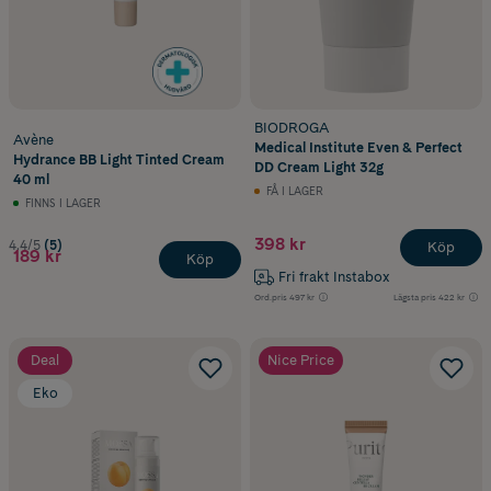
BIODROGA
Avène
Medical Institute Even & Perfect
Hydrance BB Light Tinted Cream
DD Cream Light 32g
40 ml
FÅ I LAGER
FINNS I LAGER
398 kr
4.4/5
(5)
Köp
189 kr
Köp
Fri frakt Instabox
Ord.pris
497 kr
Lägsta pris
422 kr
Deal
Nice Price
Eko