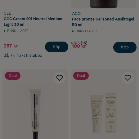
CLE
ACO
CCC Cream 201 Neutral Medium
Face Bronze Gel Tonad Ansiktsgel
Light 30 ml
50 ml
FINNS I LAGER
FINNS I LAGER
4.8/5
(16)
287 kr
100 kr
Köp
Köp
Fri frakt Instabox
Deal
Deal