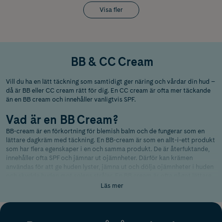
Visa fler
BB & CC Cream
Vill du ha en lätt täckning som samtidigt ger näring och vårdar din hud –
då är BB eller CC cream rätt för dig. En CC cream är ofta mer täckande
än en BB cream och innehåller vanligtvis SPF.
Vad är en BB Cream?
BB-cream är en förkortning för blemish balm och de fungerar som en
lättare dagkräm med täckning. En BB-cream är som en allt-i-ett produkt
som har flera egenskaper i en och samma produkt. De är återfuktande,
innehåller ofta SPF och jämnar ut ojämnheter. Därför kan krämen
användas för att ge huden lyster, jämna ut och dölja ojämnheter i huden
och skydda huden mot solens strålar. En BB cream är ofta något lättare
än en CC cream och kan därför användas av de som vill ha en naturlig
Läs mer
täckning.
Vad är en CC Cream?