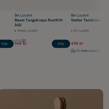
Be Lucent
Be Lucent
Beam Tungskrapa Rostfritt
Stellar Tandblekning R
Stål
FINNS I LAGER
FÅ I LAGER
4.0/5
(2)
149 kr
419 kr
Köp
Köp
Fri frakt Instabox