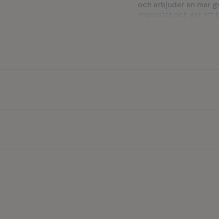
och erbjuder en mer gr
implantat och ger ett 
Flare har 3 olika läge
USB-C sladd.