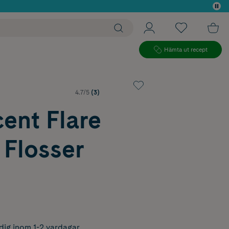
 köp*
Hämta ut recept
4.7/5
(3)
ent Flare
 Flosser
dig inom 1-2 vardagar