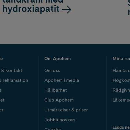
hydroxiapatit
ce
Om Apohem
Mina re
 & kontakt
Om oss
Hämta u
& reklamation
Apohem i media
Högkos
s
Hållbarhet
Rådgivn
het
Club Apohem
Läkeme
er
Utmärkelser & priser
Jobba hos oss
Ladda ne
Cookies