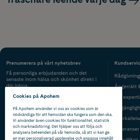
Prenumerera på vårt nyhetsbrev
Kundservi
Få personliga erbjudanden och det
Rådgivning
senaste inom hälsa och skönhet direkt i
din inbox.
Ångerrätt 
Cookies på Apohem
Vår experti
Fyll i mailadress
Skicka
Tillgänglig
På Apohem använder vi oss av cookies som är
nödvändiga för att hemsidan ska fungera som den ska.
Återkallels
Vi använder även cookies för funktionalitet, statistik
och marknadsföring. Det hjälper oss att följa och
Leveranser
analysera beteenden på vår hemsida, så att vi kan ge
en mer personaliserad upplevelse och anpassa innehåll
Köpvillkor