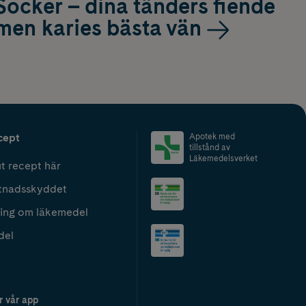
Socker – dina tänders fiende
men karies bästa vän
cept
Apotek med
tillstånd av
Läkemedelsverket
t recept här
tnadsskyddet
ing om läkemedel
del
r vår app