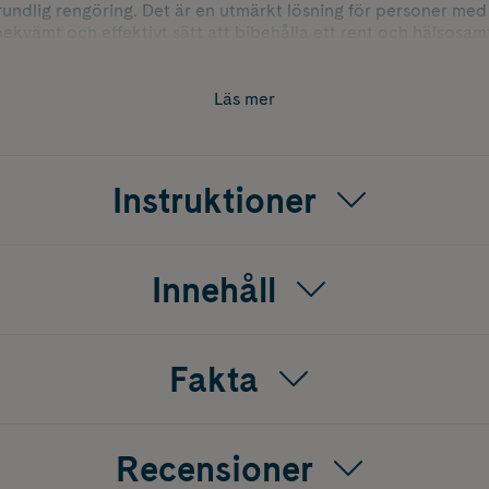
undlig rengöring. Det är en utmärkt lösning för personer med 
bekvämt och effektivt sätt att bibehålla ett rent och hälsosam
n för att optimera rengöringen efter behov. Batteriet laddas 
Läs mer
Instruktioner
Innehåll
Fakta
Recensioner