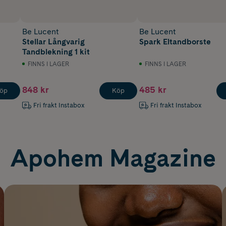
Be Lucent
Be Lucent
Stellar Långvarig
Spark Eltandborste
Tandblekning 1 kit
FINNS I LAGER
FINNS I LAGER
848 kr
485 kr
öp
Köp
Fri frakt Instabox
Fri frakt Instabox
Apohem Magazine