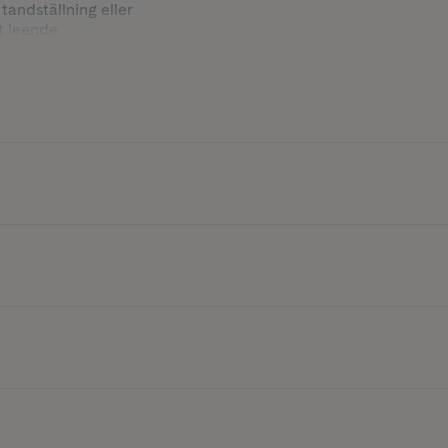
tandställning eller
t leende.
med en med följande