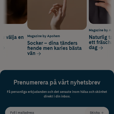
m
Magazine by A
du välja en
Naturlig t
Magazine by Apohem
d
ett fräscha
Socker – dina tänders
dag
fiende men karies bästa
vän
Prenumerera på vårt nyhetsbrev
Få personliga erbjudanden och det senaste inom hälsa och skönhet
direkt i din inbox.
Fyll i mailadress
Skicka