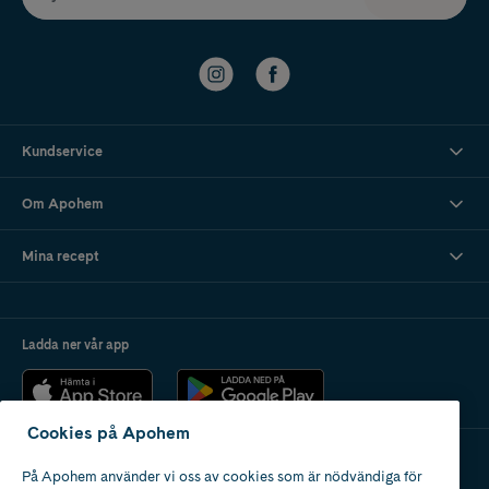
Kundservice
Om Apohem
Mina recept
Ladda ner vår app
Cookies på Apohem
På Apohem använder vi oss av cookies som är nödvändiga för
Apotek med tillstånd