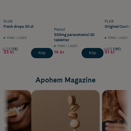
FLUX
FLUX
Fresh drops 30 st
Original Coolm
Pamol
500mg paracetamol 20
FINNS I LAGER
FINNS I LAGER
tabletter
FINNS I LAGER
4.7/5
(13)
4.6/5
(151)
33 kr
14 kr
61 kr
Köp
Köp
Apohem Magazine