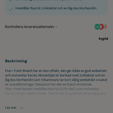
Innehåller fluorid, zinklaktat och en låg dos klorhexidin
Beskrivning
Flux+ Fresh Breath har en duo-effekt, den ger både en god andedräkt
och motverkar karies. Munsköljen är berikad med zinklaktat och en
låg dos klorhexidin som tillsammans tar bort dålig andedräkt orsakat
av svavelföreningar. Dessutom har den en fräsch mintsmak.
Flux+ Fresh Breath innehåller fluorid (0,2% NaF) som motverkar
karies och ger starka tänder. Flaskan har en praktisk doseringspump.
För att få 10 ml trycker man försiktigt på flaskans "mage" en gång, så
fylls locket med rätt mängd.
Läs mer
Flux Fresh Mint ska användas som ett komplement till tandborstning