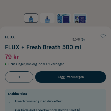
FLUX
5.0/5
(6)
FLUX + Fresh Breath 500 ml
79 kr
Finns i lager
,
hos dig inom 1-2 vardagar
Lägg i varukorgen
Snabba fakta
Fräsch fluorskölj med duo-effekt
Ger både god andedräkt och skyddar mot hål