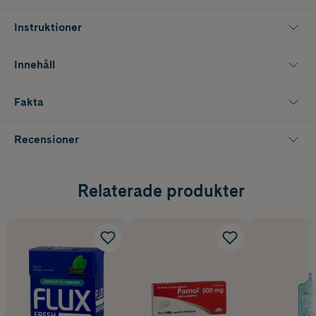
med fluortandkräm. Munsköljen innehåller varken alkohol och
färgämnen. Framtagen i nära samarbete med svenska tandläkare.
Instruktioner
*Ny design - samma innehåll
Innehåll
Fakta
Recensioner
Relaterade produkter