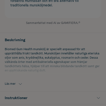
förbättra munhälsan och ett bra alternativ till
traditionella munsköljmedel.
Sammanfattat med AI av GAMIFIERA.®
Beskrivning
Biomed Gum Health munskölj är speciellt anpassad för att
upprätthålla friskt tandkött. Munsköljen innehåller naturliga eteriska
oljor som anis, kryddnejlika, eukalyptus, rosmarin och ceder. Dessa
välkända örter med antibakteriella egenskaper som främjar
tandköttets hälsa, hjälper till att minska blödande tandkött samt ger
en uppfriskande naturlig doft.
Munsköljen innehåller också enzymet bromelain, utvunnet från
ananasextrakt, som avlägsnar tandplack och därmed gör tänderna
Läs mer
ljusare. L-arginin och ett mineralaktivkomplex (zink, koppar och
magnesium), hjälper till att stärka tandemaljen. Extrakt av salvia,
kokbanan och björkblad verkar lugnande på tandköttet. Zinksalter
Instruktioner
friskar upp andedräkten.