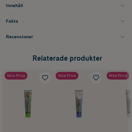
Rekommenderas för hela familjen: barn från 6 år och vuxna. Biomeds
Innehåll
produkter skapas med kärlek till människor och planeten.
Högt naturligt innehåll. 30% av förpackningen är gjort av återvunnet
Fakta
material. Vegan-certifierad. Glutenfri-certifierad.
Recensioner
Relaterade produkter
Nice Price
Nice Price
Nice Price