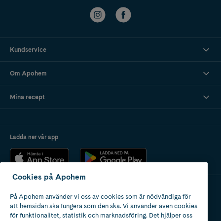
Kundservice
Om Apohem
Mina recept
Ladda ner vår app
Cookies på Apohem
På Apohem använder vi oss av cookies som är nödvändiga för
Apotek med tillstånd
att hemsidan ska fungera som den ska. Vi använder även cookies
av Läkemedelsverket
för funktionalitet, statistik och marknadsföring. Det hjälper oss