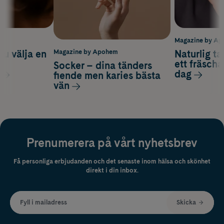
m
Magazine by A
du välja en
Naturlig t
Magazine by Apohem
d
ett fräscha
Socker – dina tänders
dag
fiende men karies bästa
vän
Prenumerera på vårt nyhetsbrev
Få personliga erbjudanden och det senaste inom hälsa och skönhet
direkt i din inbox.
Fyll i mailadress
Skicka