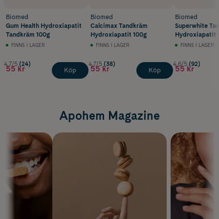
Biomed
Biomed
Biomed
Gum Health Hydroxiapatit
Calcimax Tandkräm
Superwhite Ta
Tandkräm 100g
Hydroxiapatit 100g
Hydroxiapatit 
FINNS I LAGER
FINNS I LAGER
FINNS I LAGER
4.7/5
(24)
4.7/5
(38)
4.6/5
(92)
55 kr
55 kr
55 kr
Köp
Köp
Apohem Magazine